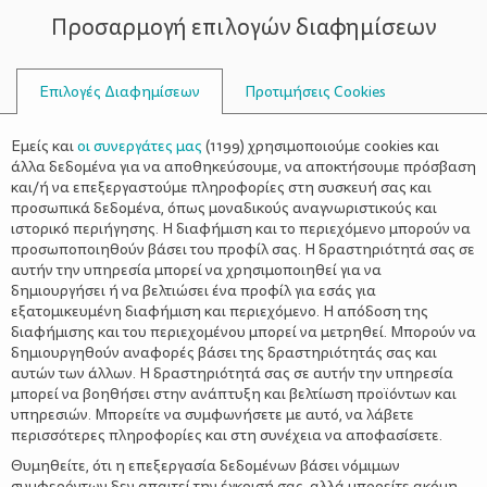
Προσαρμογή επιλογών διαφημίσεων
ΣΥΜΒΟΥΛΟΙ
Επιλογές Διαφημίσεων
Προτιμήσεις Cookies
ΟΙΚΟΓΈΝΕΙΑ
Η νέα δίαιτα των 17 ημερών για να
Εμείς και
οι συνεργάτες μας
(
1199
) χρησιμοποιούμε cookies και
χάσετε έως 5 κιλά εύκολα και
άλλα δεδομένα για να αποθηκεύσουμε, να αποκτήσουμε πρόσβαση
και/ή να επεξεργαστούμε πληροφορίες στη συσκευή σας και
γρήγορα
προσωπικά δεδομένα, όπως μοναδικούς αναγνωριστικούς και
ιστορικό περιήγησης. Η διαφήμιση και το περιεχόμενο μπορούν να
προσωποποιηθούν βάσει του προφίλ σας. Η δραστηριότητά σας σε
αυτήν την υπηρεσία μπορεί να χρησιμοποιηθεί για να
δημιουργήσει ή να βελτιώσει ένα προφίλ για εσάς για
εξατομικευμένη διαφήμιση και περιεχόμενο. Η απόδοση της
διαφήμισης και του περιεχομένου μπορεί να μετρηθεί. Μπορούν να
δημιουργηθούν αναφορές βάσει της δραστηριότητάς σας και
αυτών των άλλων. Η δραστηριότητά σας σε αυτήν την υπηρεσία
μπορεί να βοηθήσει στην ανάπτυξη και βελτίωση προϊόντων και
υπηρεσιών. Μπορείτε να συμφωνήσετε με αυτό, να λάβετε
περισσότερες πληροφορίες και στη συνέχεια να αποφασίσετε.
Θυμηθείτε, ότι η επεξεργασία δεδομένων βάσει νόμιμων
συμφερόντων δεν απαιτεί την έγκρισή σας, αλλά μπορείτε ακόμη