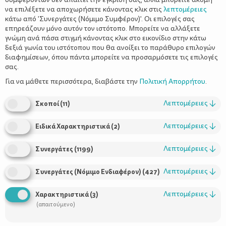
να επιλέξετε να αποχωρήσετε κάνοντας κλικ στις
λεπτομέρειες
κάτω από 'Συνεργάτες (Νόμιμο Συμφέρον)'. Οι επιλογές σας
επηρεάζουν μόνο αυτόν τον ιστότοπο. Μπορείτε να αλλάξετε
γνώμη ανά πάσα στιγμή κάνοντας κλικ στο εικονίδιο στην κάτω
δεξιά γωνία του ιστότοπου που θα ανοίξει το παράθυρο επιλογών
διαφημίσεων, όπου πάντα μπορείτε να προσαρμόσετε τις επιλογές
σας.
Για να μάθετε περισσότερα, διαβάστε την
Πολιτική Απορρήτου
.
να
Ένα από τα πιο σημαντικά πράγματα που χρειάζεται
μάθουν τα παιδιά
αξία των χρημάτων και της
είναι η
Λεπτομέρειες
↓
Σκοποί
(
11
)
αποταμίευσης
. Είναι ένα από τα βασικότερα εφόδια
Λεπτομέρειες
↓
Ειδικά Χαρακτηριστικά
(
2
)
ζωής που θα καθορίσει σε μεγάλο βαθμό το μέλλον τους.
Λεπτομέρειες
↓
Συνεργάτες
(
1199
)
Δείτε λοιπόν μερικούς απλούς τρόπους για να
τα παιδιά να μάθουν να διαχειρίζονται τα
βοηθήσετε
Λεπτομέρειες
↓
Συνεργάτες (Νόμιμο Ενδιαφέρον)
(
427
)
χρήματά τους και να αποταμιεύουν
.
Λεπτομέρειες
↓
Χαρακτηριστικά
(
3
)
Από τη στιγμή που θα αρχίσουν να μετρούν μπορείτε να τα
(απαιτούμενο)
χρήματα
τα
εισάγετε σιγά σιγά και στα
. Να θυμάστε ότι
παιδιά μαθαίνουν
με την παρατήρηση και τη συχνή