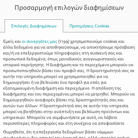
Προσαρμογή επιλογών διαφημίσεων
ΣΥΜΒΟΥΛΟΙ
Επιλογές Διαφημίσεων
Προτιμήσεις Cookies
ΟΙΚΟΓΕΝΕΙΑΚΈΣ ΔΡΑΣΤΗΡΙΌΤΗΤΕΣ
ΟΙΚΟΓΈΝΕΙΑ
>
10 τρόποι για να μάθουν τα
Εμείς και
οι συνεργάτες μας
(
1199
) χρησιμοποιούμε cookies και
παιδιά τα χρήματα και την αξία
άλλα δεδομένα για να αποθηκεύσουμε, να αποκτήσουμε πρόσβαση
και/ή να επεξεργαστούμε πληροφορίες στη συσκευή σας και
της αποταμίευσης
προσωπικά δεδομένα, όπως μοναδικούς αναγνωριστικούς και
ιστορικό περιήγησης. Η διαφήμιση και το περιεχόμενο μπορούν να
προσωποποιηθούν βάσει του προφίλ σας. Η δραστηριότητά σας σε
αυτήν την υπηρεσία μπορεί να χρησιμοποιηθεί για να
δημιουργήσει ή να βελτιώσει ένα προφίλ για εσάς για
εξατομικευμένη διαφήμιση και περιεχόμενο. Η απόδοση της
διαφήμισης και του περιεχομένου μπορεί να μετρηθεί. Μπορούν να
δημιουργηθούν αναφορές βάσει της δραστηριότητάς σας και
αυτών των άλλων. Η δραστηριότητά σας σε αυτήν την υπηρεσία
μπορεί να βοηθήσει στην ανάπτυξη και βελτίωση προϊόντων και
υπηρεσιών. Μπορείτε να συμφωνήσετε με αυτό, να λάβετε
περισσότερες πληροφορίες και στη συνέχεια να αποφασίσετε.
Θυμηθείτε, ότι η επεξεργασία δεδομένων βάσει νόμιμων
συμφερόντων δεν απαιτεί την έγκρισή σας, αλλά μπορείτε ακόμη