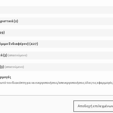
ηριστικά
(
2
)
99
)
όμιμο Ενδιαφέρον)
(
427
)
κά
(
3
)
(απαιτούμενο)
(
3
)
(απαιτούμενο)
αρμογές
υτό τον διακόπτη για να ενεργοποιήσεις/απενεργοποιήσεις όλες τις εφαρμογές
Αποδοχή επιλεγμένω