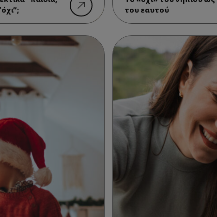
όχι”;
του εαυτού