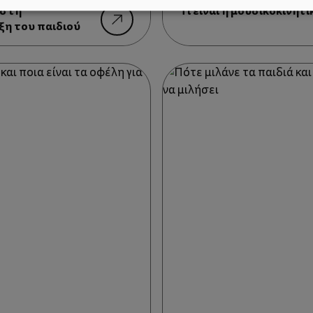
 στη
Tι είναι η μουσικοκινητι
η του παιδιού