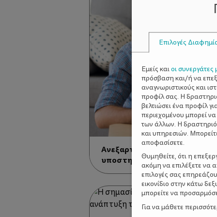
Επιλογές Διαφημί
Εμείς και
οι συνεργάτες 
πρόσβαση και/ή να επε
αναγνωριστικούς και ισ
προφίλ σας. Η δραστηρι
βελτιώσει ένα προφίλ γι
περιεχομένου μπορεί να
των άλλων. Η δραστηριό
και υπηρεσιών. Μπορείτ
αποφασίσετε.
Ανεξαρτησία στα παιδιά: Πώς
Θυμηθείτε, ότι η επεξε
υποστηρίζουμε ένα παιδί 2 ε
ακόμη να επιλέξετε να 
επιλογές σας επηρεάζου
εικονίδιο στην κάτω δε
μπορείτε να προσαρμόσετ
Για να μάθετε περισσότ