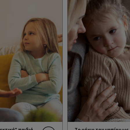
κτικά” παιδιά,
Το «όχι» του νηπίου ω