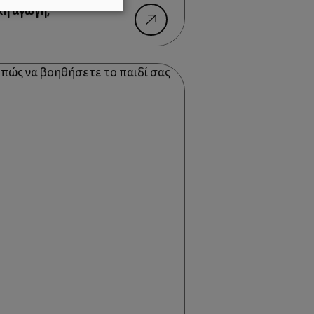
κή αγωγή;