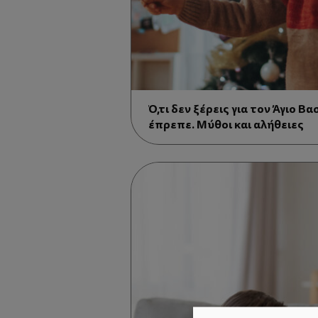
Ό,τι δεν ξέρεις για τον Άγιο Βα
έπρεπε. Μύθοι και αλήθειες