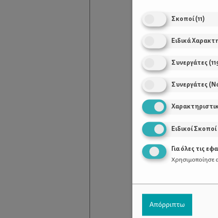
Σκοποί
(
11
)
Ειδικά Χαρακτ
Συνεργάτες
(
11
Συνεργάτες (Ν
Χαρακτηριστι
Ειδικοί Σκοποί
Για όλες τις εφ
Χρησιμοποίησε α
Απόρριπτω