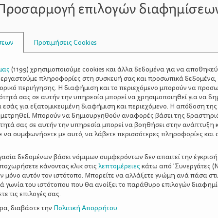
Προσαρμογή επιλογών διαφημίσεω
σεων
Προτιμήσεις Cookies
μας
(
1199
) χρησιμοποιούμε cookies και άλλα δεδομένα για να αποθηκε
ξεργαστούμε πληροφορίες στη συσκευή σας και προσωπικά δεδομένα,
τορικό περιήγησης. Η διαφήμιση και το περιεχόμενο μπορούν να προσ
ότητά σας σε αυτήν την υπηρεσία μπορεί να χρησιμοποιηθεί για να δη
α εσάς για εξατομικευμένη διαφήμιση και περιεχόμενο. Η απόδοση της
 μετρηθεί. Μπορούν να δημιουργηθούν αναφορές βάσει της δραστηρι
τητά σας σε αυτήν την υπηρεσία μπορεί να βοηθήσει στην ανάπτυξη 
ε να συμφωνήσετε με αυτό, να λάβετε περισσότερες πληροφορίες και 
Tantrums & Meltdowns εν
ργασία δεδομένων βάσει νόμιμων συμφερόντων δεν απαιτεί την έγκρισή
τών
& Τρόποι Διαχείρισης
αποχωρήσετε κάνοντας κλικ στις
λεπτομέρειες
κάτω από 'Συνεργάτες (Ν
ν μόνο αυτόν τον ιστότοπο. Μπορείτε να αλλάξετε γνώμη ανά πάσα στι
ξιά γωνία του ιστότοπου που θα ανοίξει το παράθυρο επιλογών διαφημ
ε τις επιλογές σας.
ερα, διαβάστε την
Πολιτική Απορρήτου
.