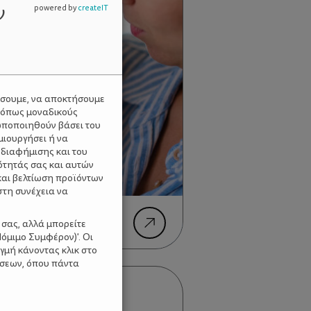
ν
powered by
createIT
ύσουμε, να αποκτήσουμε
 όπως μοναδικούς
ωποποιηθούν βάσει του
μιουργήσει ή να
 διαφήμισης και του
ότητάς σας και αυτών
και βελτίωση προϊόντων
στη συνέχεια να
ός Νηπίου: Τι είναι
 σας, αλλά μπορείτε
όμιμο Συμφέρον)'. Οι
γμή κάνοντας κλικ στο
ίσεων, όπου πάντα