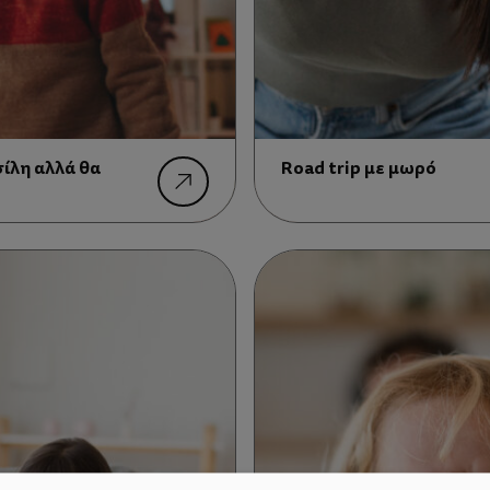
σίλη αλλά θα
Road trip με μωρό