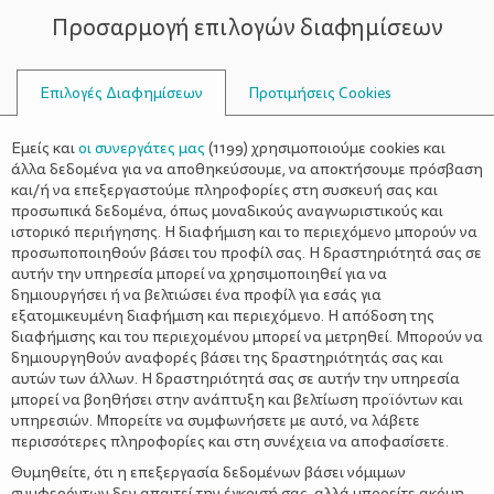
Προσαρμογή επιλογών διαφημίσεων
ΣΥΜΒΟΥΛΟΙ
Επιλογές Διαφημίσεων
Προτιμήσεις Cookies
Εμείς και
οι συνεργάτες μας
(
1199
) χρησιμοποιούμε cookies και
άλλα δεδομένα για να αποθηκεύσουμε, να αποκτήσουμε πρόσβαση
και/ή να επεξεργαστούμε πληροφορίες στη συσκευή σας και
προσωπικά δεδομένα, όπως μοναδικούς αναγνωριστικούς και
ιστορικό περιήγησης. Η διαφήμιση και το περιεχόμενο μπορούν να
προσωποποιηθούν βάσει του προφίλ σας. Η δραστηριότητά σας σε
αυτήν την υπηρεσία μπορεί να χρησιμοποιηθεί για να
δημιουργήσει ή να βελτιώσει ένα προφίλ για εσάς για
εξατομικευμένη διαφήμιση και περιεχόμενο. Η απόδοση της
διαφήμισης και του περιεχομένου μπορεί να μετρηθεί. Μπορούν να
δημιουργηθούν αναφορές βάσει της δραστηριότητάς σας και
αυτών των άλλων. Η δραστηριότητά σας σε αυτήν την υπηρεσία
μπορεί να βοηθήσει στην ανάπτυξη και βελτίωση προϊόντων και
υπηρεσιών. Μπορείτε να συμφωνήσετε με αυτό, να λάβετε
περισσότερες πληροφορίες και στη συνέχεια να αποφασίσετε.
Θυμηθείτε, ότι η επεξεργασία δεδομένων βάσει νόμιμων
συμφερόντων δεν απαιτεί την έγκρισή σας, αλλά μπορείτε ακόμη