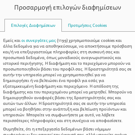
Προσαρμογή επιλογών διαφημίσεων
ΣΥΜΒΟΥΛΟΙ
Επιλογές Διαφημίσεων
Προτιμήσεις Cookies
Εμείς και
οι συνεργάτες μας
(
1199
) χρησιμοποιούμε cookies και
άλλα δεδομένα για να αποθηκεύσουμε, να αποκτήσουμε πρόσβαση
και/ή να επεξεργαστούμε πληροφορίες στη συσκευή σας και
προσωπικά δεδομένα, όπως μοναδικούς αναγνωριστικούς και
ιστορικό περιήγησης. Η διαφήμιση και το περιεχόμενο μπορούν να
προσωποποιηθούν βάσει του προφίλ σας. Η δραστηριότητά σας σε
αυτήν την υπηρεσία μπορεί να χρησιμοποιηθεί για να
δημιουργήσει ή να βελτιώσει ένα προφίλ για εσάς για
εξατομικευμένη διαφήμιση και περιεχόμενο. Η απόδοση της
διαφήμισης και του περιεχομένου μπορεί να μετρηθεί. Μπορούν να
δημιουργηθούν αναφορές βάσει της δραστηριότητάς σας και
αυτών των άλλων. Η δραστηριότητά σας σε αυτήν την υπηρεσία
Για να αγαπήσει την καλή
μπορεί να βοηθήσει στην ανάπτυξη και βελτίωση προϊόντων και
υπηρεσιών. Μπορείτε να συμφωνήσετε με αυτό, να λάβετε
διατροφή από νωρίς
περισσότερες πληροφορίες και στη συνέχεια να αποφασίσετε.
Θυμηθείτε, ότι η επεξεργασία δεδομένων βάσει νόμιμων
συμφερόντων δεν απαιτεί την έγκρισή σας, αλλά μπορείτε ακόμη