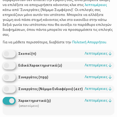
΄Οσα μαθαίνει ένα παιδί από
να επιλέξετε να αποχωρήσετε κάνοντας κλικ στις
λεπτομέρειες
νωρίς, το ακολουθούν για μια ζωή.
κάτω από 'Συνεργάτες (Νόμιμο Συμφέρον)'. Οι επιλογές σας
επηρεάζουν μόνο αυτόν τον ιστότοπο. Μπορείτε να αλλάξετε
Γι’ αυτό, οι πρώτες γεύσεις &
γνώμη ανά πάσα στιγμή κάνοντας κλικ στο εικονίδιο στην κάτω
εμπειρίες είναι καθοριστικές για το
δεξιά γωνία του ιστότοπου που θα ανοίξει το παράθυρο επιλογών
διαφημίσεων, όπου πάντα μπορείτε να προσαρμόσετε τις επιλογές
μέλλον της υγείας του ως ενήλικα.
σας.
Με τα Νέα ΔΕΛΤΑ Advance με
Για να μάθετε περισσότερα, διαβάστε την
Πολιτική Απορρήτου
.
λαχανικά, χτίζουμε μαζί καλές
Λεπτομέρειες
↓
Σκοποί
(
11
)
διατροφικές συνήθειες, από την
πρώτη μπουκιά.
Λεπτομέρειες
↓
Ειδικά Χαρακτηριστικά
(
2
)
Λεπτομέρειες
↓
Συνεργάτες
(
1199
)
Λεπτομέρειες
↓
Συνεργάτες (Νόμιμο Ενδιαφέρον)
(
427
)
Λεπτομέρειες
↓
Χαρακτηριστικά
(
3
)
(απαιτούμενο)