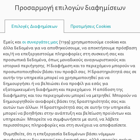
Προσαρμογή επιλογών διαφημίσεων
ΣΥΜΒΟΥΛΟΙ
Επιλογές Διαφημίσεων
Προτιμήσεις Cookies
Η ΖΩΉ ΜΕ ΈΝΑ ΒΡΈΦΟΣ
ΒΡΈΦΟΣ
>
Το αγαπημένο αρκουδάκι,
Εμείς και
οι συνεργάτες μας
(
1199
) χρησιμοποιούμε cookies και
«νάνι», κουβερτάκι και η
άλλα δεδομένα για να αποθηκεύσουμε, να αποκτήσουμε πρόσβαση
και/ή να επεξεργαστούμε πληροφορίες στη συσκευή σας και
σημασία του
προσωπικά δεδομένα, όπως μοναδικούς αναγνωριστικούς και
ιστορικό περιήγησης. Η διαφήμιση και το περιεχόμενο μπορούν να
προσωποποιηθούν βάσει του προφίλ σας. Η δραστηριότητά σας σε
αυτήν την υπηρεσία μπορεί να χρησιμοποιηθεί για να
δημιουργήσει ή να βελτιώσει ένα προφίλ για εσάς για
εξατομικευμένη διαφήμιση και περιεχόμενο. Η απόδοση της
διαφήμισης και του περιεχομένου μπορεί να μετρηθεί. Μπορούν να
δημιουργηθούν αναφορές βάσει της δραστηριότητάς σας και
αυτών των άλλων. Η δραστηριότητά σας σε αυτήν την υπηρεσία
μπορεί να βοηθήσει στην ανάπτυξη και βελτίωση προϊόντων και
υπηρεσιών. Μπορείτε να συμφωνήσετε με αυτό, να λάβετε
περισσότερες πληροφορίες και στη συνέχεια να αποφασίσετε.
Θυμηθείτε, ότι η επεξεργασία δεδομένων βάσει νόμιμων
συμφερόντων δεν απαιτεί την έγκρισή σας, αλλά μπορείτε ακόμη