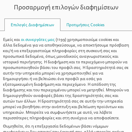
Προσαρμογή επιλογών διαφημίσεων
ΣΥΜΒΟΥΛΟΙ
Επιλογές Διαφημίσεων
Προτιμήσεις Cookies
Η ΖΩΉ ΜΕ ΈΝΑ ΝΉΠΙΟ
ΝΉΠΙΟ
>
Το «όχι» του νηπίου ως βήμα
Εμείς και
οι συνεργάτες μας
(
1199
) χρησιμοποιούμε cookies και
συγκρότησης του εαυτού
άλλα δεδομένα για να αποθηκεύσουμε, να αποκτήσουμε πρόσβαση
και/ή να επεξεργαστούμε πληροφορίες στη συσκευή σας και
προσωπικά δεδομένα, όπως μοναδικούς αναγνωριστικούς και
ιστορικό περιήγησης. Η διαφήμιση και το περιεχόμενο μπορούν να
προσωποποιηθούν βάσει του προφίλ σας. Η δραστηριότητά σας σε
αυτήν την υπηρεσία μπορεί να χρησιμοποιηθεί για να
δημιουργήσει ή να βελτιώσει ένα προφίλ για εσάς για
εξατομικευμένη διαφήμιση και περιεχόμενο. Η απόδοση της
διαφήμισης και του περιεχομένου μπορεί να μετρηθεί. Μπορούν να
δημιουργηθούν αναφορές βάσει της δραστηριότητάς σας και
αυτών των άλλων. Η δραστηριότητά σας σε αυτήν την υπηρεσία
μπορεί να βοηθήσει στην ανάπτυξη και βελτίωση προϊόντων και
υπηρεσιών. Μπορείτε να συμφωνήσετε με αυτό, να λάβετε
περισσότερες πληροφορίες και στη συνέχεια να αποφασίσετε.
Θυμηθείτε, ότι η επεξεργασία δεδομένων βάσει νόμιμων
συμφερόντων δεν απαιτεί την έγκρισή σας, αλλά μπορείτε ακόμη