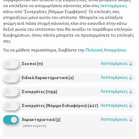
να επιλέξετε να αποχωρήσετε κάνοντας κλικ στις
λεπτομέρειες
κάτω από 'Συνεργάτες (Νόμιμο Συμφέρον)'. Οι επιλογές σας
επηρεάζουν μόνο αυτόν τον ιστότοπο. Μπορείτε να αλλάξετε
γνώμη ανά πάσα στιγμή κάνοντας κλικ στο εικονίδιο στην κάτω
δεξιά γωνία του ιστότοπου που θα ανοίξει το παράθυρο επιλογών
διαφημίσεων, όπου πάντα μπορείτε να προσαρμόσετε τις επιλογές
σας.
Μήπως δε χρειαζόμαστε “ανθεκτικά”
Για να μάθετε περισσότερα, διαβάστε την
Πολιτική Απορρήτου
.
παιδιά, αλλά παιδιά που αντέχουν το
“όχι”;
Λεπτομέρειες
↓
Σκοποί
(
11
)
Λεπτομέρειες
↓
Ειδικά Χαρακτηριστικά
(
2
)
Λεπτομέρειες
↓
Συνεργάτες
(
1199
)
Λεπτομέρειες
↓
Συνεργάτες (Νόμιμο Ενδιαφέρον)
(
427
)
Λεπτομέρειες
↓
Χαρακτηριστικά
(
3
)
(απαιτούμενο)