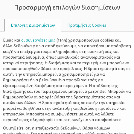
Προσαρμογή επιλογών διαφημίσεων
ΣΥΜΒΟΥΛΟΙ
Επιλογές Διαφημίσεων
Προτιμήσεις Cookies
ΓΟΝΕΊΣ
Εμείς και
οι συνεργάτες μας
(
1199
) χρησιμοποιούμε cookies και
άλλα δεδομένα για να αποθηκεύσουμε, να αποκτήσουμε πρόσβαση
και/ή να επεξεργαστούμε πληροφορίες στη συσκευή σας και
προσωπικά δεδομένα, όπως μοναδικούς αναγνωριστικούς και
ιστορικό περιήγησης. Η διαφήμιση και το περιεχόμενο μπορούν να
προσωποποιηθούν βάσει του προφίλ σας. Η δραστηριότητά σας σε
αυτήν την υπηρεσία μπορεί να χρησιμοποιηθεί για να
δημιουργήσει ή να βελτιώσει ένα προφίλ για εσάς για
εξατομικευμένη διαφήμιση και περιεχόμενο. Η απόδοση της
διαφήμισης και του περιεχομένου μπορεί να μετρηθεί. Μπορούν να
δημιουργηθούν αναφορές βάσει της δραστηριότητάς σας και
αυτών των άλλων. Η δραστηριότητά σας σε αυτήν την υπηρεσία
μπορεί να βοηθήσει στην ανάπτυξη και βελτίωση προϊόντων και
υπηρεσιών. Μπορείτε να συμφωνήσετε με αυτό, να λάβετε
περισσότερες πληροφορίες και στη συνέχεια να αποφασίσετε.
Θυμηθείτε, ότι η επεξεργασία δεδομένων βάσει νόμιμων
συμφερόντων δεν απαιτεί την έγκρισή σας, αλλά μπορείτε ακόμη