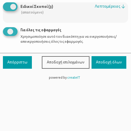
Λεπτομέρειες
↓
Ειδικοί Σκοποί
(
3
)
(απαιτούμενο)
Για όλες τις εφαρμογές
Χρησιμοποίησε αυτό τον διακόπτη για να ενεργοποιήσεις/
απενεργοποιήσεις όλες τις εφαρμογές.
Απόρριπτω
Αποδοχή επιλεγμένων
Αποδοχή όλων
powered by
createIT
Το «όχι» του νηπίου ως βήμα
συγκρότησης του εαυτού