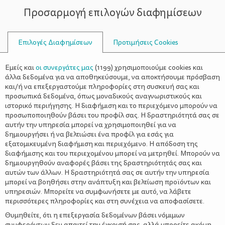
Προσαρμογή επιλογών διαφημίσεων
ΣΥΜΒΟΥΛΟΙ
Επιλογές Διαφημίσεων
Προτιμήσεις Cookies
ΨΥΧΟΛΟΓΊΑ
ΌΛΑ ΓΙΑ ΤΟΝ ΜΠΑΜΠΆ
>
Γονείς πρόωρων βρεφών: Πώς
Εμείς και
οι συνεργάτες μας
(
1199
) χρησιμοποιούμε cookies και
ενισχύεται ο δεσμός με το μωρό
άλλα δεδομένα για να αποθηκεύσουμε, να αποκτήσουμε πρόσβαση
και/ή να επεξεργαστούμε πληροφορίες στη συσκευή σας και
στη Μονάδα Εντατικής
προσωπικά δεδομένα, όπως μοναδικούς αναγνωριστικούς και
ιστορικό περιήγησης. Η διαφήμιση και το περιεχόμενο μπορούν να
Νοσηλείας;
προσωποποιηθούν βάσει του προφίλ σας. Η δραστηριότητά σας σε
αυτήν την υπηρεσία μπορεί να χρησιμοποιηθεί για να
δημιουργήσει ή να βελτιώσει ένα προφίλ για εσάς για
εξατομικευμένη διαφήμιση και περιεχόμενο. Η απόδοση της
διαφήμισης και του περιεχομένου μπορεί να μετρηθεί. Μπορούν να
δημιουργηθούν αναφορές βάσει της δραστηριότητάς σας και
αυτών των άλλων. Η δραστηριότητά σας σε αυτήν την υπηρεσία
μπορεί να βοηθήσει στην ανάπτυξη και βελτίωση προϊόντων και
υπηρεσιών. Μπορείτε να συμφωνήσετε με αυτό, να λάβετε
περισσότερες πληροφορίες και στη συνέχεια να αποφασίσετε.
Θυμηθείτε, ότι η επεξεργασία δεδομένων βάσει νόμιμων
συμφερόντων δεν απαιτεί την έγκρισή σας, αλλά μπορείτε ακόμη