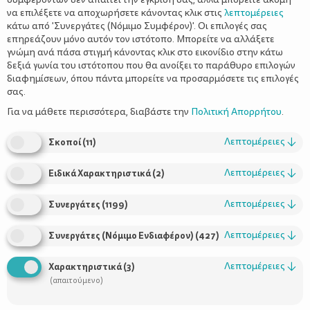
να επιλέξετε να αποχωρήσετε κάνοντας κλικ στις
λεπτομέρειες
κάτω από 'Συνεργάτες (Νόμιμο Συμφέρον)'. Οι επιλογές σας
επηρεάζουν μόνο αυτόν τον ιστότοπο. Μπορείτε να αλλάξετε
γνώμη ανά πάσα στιγμή κάνοντας κλικ στο εικονίδιο στην κάτω
δεξιά γωνία του ιστότοπου που θα ανοίξει το παράθυρο επιλογών
διαφημίσεων, όπου πάντα μπορείτε να προσαρμόσετε τις επιλογές
σας.
Η γέννηση ενός
πρόωρου βρέφους
, δηλαδή πριν την 37η
εβδομάδα της κύησης, έχει ως αποτέλεσμα μία απότομη και
Για να μάθετε περισσότερα, διαβάστε την
Πολιτική Απορρήτου
.
συχνά απροσδόκητη διακοπή της εγκυμοσύνης και συνήθως
απαιτεί παραμονή του νεογνού στη Μονάδα Εντατικής
Λεπτομέρειες
↓
Σκοποί
(
11
)
Νοσηλείας Νεογνών (ΜΕΝΝ). Αυτή η συνθήκη διαταράσσει τη
σωματική εγγύτητα μητέρας–νεογνού, καθώς και τη φροντίδα
Λεπτομέρειες
↓
Ειδικά Χαρακτηριστικά
(
2
)
που αναμενόταν να προσφέρουν οι γονείς στο μωρό τους. Τόσο
η ιδιαιτερότητα της συναισθηματικής κατάστασης των γονέων
Λεπτομέρειες
↓
Συνεργάτες
(
1199
)
την περίοδο αυτή όσο και το περιβάλλον της ΜΕΝΝ
δυσχεραίνουν την ανάπτυξη του
συναισθηματικού δεσμού
με το
Λεπτομέρειες
↓
Συνεργάτες (Νόμιμο Ενδιαφέρον)
(
427
)
μωρό τους.
Ψυχική κατάσταση της μητέρας/ του γονέα
Λεπτομέρειες
↓
Χαρακτηριστικά
(
3
)
(απαιτούμενο)
Ο πρώιμος αποχωρισμός από το βρέφος, η παραμονή του στη
ΜΕΝΝ, ιδιαίτερα όταν υπάρχουν σοβαροί κίνδυνοι μη