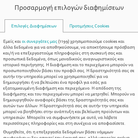
Προσαρμογή επιλογών διαφημίσεων
ΣΥΜΒΟΥΛΟΙ
Επιλογές Διαφημίσεων
Προτιμήσεις Cookies
ΨΥΧΟΛΟΓΊΑ
Εμείς και
οι συνεργάτες μας
(
1199
) χρησιμοποιούμε cookies και
άλλα δεδομένα για να αποθηκεύσουμε, να αποκτήσουμε πρόσβαση
και/ή να επεξεργαστούμε πληροφορίες στη συσκευή σας και
προσωπικά δεδομένα, όπως μοναδικούς αναγνωριστικούς και
ιστορικό περιήγησης. Η διαφήμιση και το περιεχόμενο μπορούν να
προσωποποιηθούν βάσει του προφίλ σας. Η δραστηριότητά σας σε
αυτήν την υπηρεσία μπορεί να χρησιμοποιηθεί για να
δημιουργήσει ή να βελτιώσει ένα προφίλ για εσάς για
εξατομικευμένη διαφήμιση και περιεχόμενο. Η απόδοση της
διαφήμισης και του περιεχομένου μπορεί να μετρηθεί. Μπορούν να
δημιουργηθούν αναφορές βάσει της δραστηριότητάς σας και
αυτών των άλλων. Η δραστηριότητά σας σε αυτήν την υπηρεσία
μπορεί να βοηθήσει στην ανάπτυξη και βελτίωση προϊόντων και
υπηρεσιών. Μπορείτε να συμφωνήσετε με αυτό, να λάβετε
περισσότερες πληροφορίες και στη συνέχεια να αποφασίσετε.
Θυμηθείτε, ότι η επεξεργασία δεδομένων βάσει νόμιμων
συμφερόντων δεν απαιτεί την έγκρισή σας, αλλά μπορείτε ακόμη