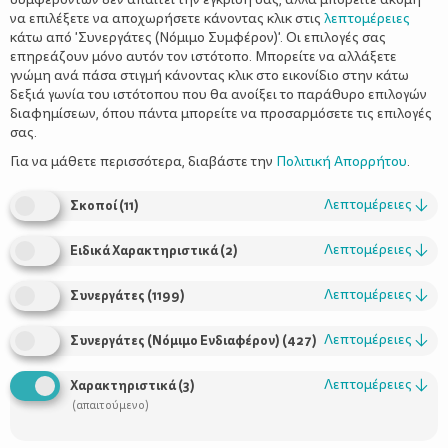
να επιλέξετε να αποχωρήσετε κάνοντας κλικ στις
λεπτομέρειες
κάτω από 'Συνεργάτες (Νόμιμο Συμφέρον)'. Οι επιλογές σας
επηρεάζουν μόνο αυτόν τον ιστότοπο. Μπορείτε να αλλάξετε
γνώμη ανά πάσα στιγμή κάνοντας κλικ στο εικονίδιο στην κάτω
δεξιά γωνία του ιστότοπου που θα ανοίξει το παράθυρο επιλογών
διαφημίσεων, όπου πάντα μπορείτε να προσαρμόσετε τις επιλογές
σας.
Για να μάθετε περισσότερα, διαβάστε την
Πολιτική Απορρήτου
.
Λεπτομέρειες
↓
Σκοποί
(
11
)
Λεπτομέρειες
↓
Ειδικά Χαρακτηριστικά
(
2
)
Λεπτομέρειες
↓
Συνεργάτες
(
1199
)
Γονείς πρόωρων βρεφών: Πώς
ενισχύεται ο δεσμός με το μωρό στη
Λεπτομέρειες
↓
Συνεργάτες (Νόμιμο Ενδιαφέρον)
(
427
)
Μονάδα Εντατικής Νοσηλείας;
Λεπτομέρειες
↓
Χαρακτηριστικά
(
3
)
(απαιτούμενο)