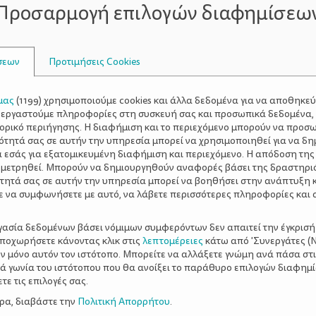
ηγηθούν και εκείνα αργότερα στην ανεργία. «
Ο γιός ενός 
Προσαρμογή επιλογών διαφημίσεω
ην ανεργία για ένα χρόνο
» εξηγεί η by Lindsey Macmillan.
σεων
Προτιμήσεις Cookies
ερα μεγαλύτερο όταν στην ανεργία οδηγείται ο μπαμπάς (κα
μας
(
1199
) χρησιμοποιούμε cookies και άλλα δεδομένα για να αποθηκε
ξεργαστούμε πληροφορίες στη συσκευή σας και προσωπικά δεδομένα,
έσεις ίσως να είναι λιγότερο έντονες. Μόνο στις ΗΠΑ, 160
τορικό περιήγησης. Η διαφήμιση και το περιεχόμενο μπορούν να προσ
 χώρες επίσης, πολλοί άνδρες επιλέγουν να μην ασχοληθούν
ότητά σας σε αυτήν την υπηρεσία μπορεί να χρησιμοποιηθεί για να δη
όμως, είναι δεδομένο πως ο «κουβαλητής» στο σπίτι είναι 
α εσάς για εξατομικευμένη διαφήμιση και περιεχόμενο. Η απόδοση της
 μετρηθεί. Μπορούν να δημιουργηθούν αναφορές βάσει της δραστηρι
ητα και τη δυναμική ένταξη της γυναίκας στην αγορά εργασ
τητά σας σε αυτήν την υπηρεσία μπορεί να βοηθήσει στην ανάπτυξη 
ε να συμφωνήσετε με αυτό, να λάβετε περισσότερες πληροφορίες και 
ργασία δεδομένων βάσει νόμιμων συμφερόντων δεν απαιτεί την έγκρισή
αποχωρήσετε κάνοντας κλικ στις
λεπτομέρειες
κάτω από 'Συνεργάτες (Ν
ν άνδρα και το βασικό ρόλο που θα έπρεπε να διαδραματίζε
ν μόνο αυτόν τον ιστότοπο. Μπορείτε να αλλάξετε γνώμη ανά πάσα στι
στα παιδιά. Δεν είναι λοιπόν, μόνο οι οικονομικές επιπτώσε
ξιά γωνία του ιστότοπου που θα ανοίξει το παράθυρο επιλογών διαφημ
ε τις επιλογές σας.
ια τα παιδιά.
ερα, διαβάστε την
Πολιτική Απορρήτου
.