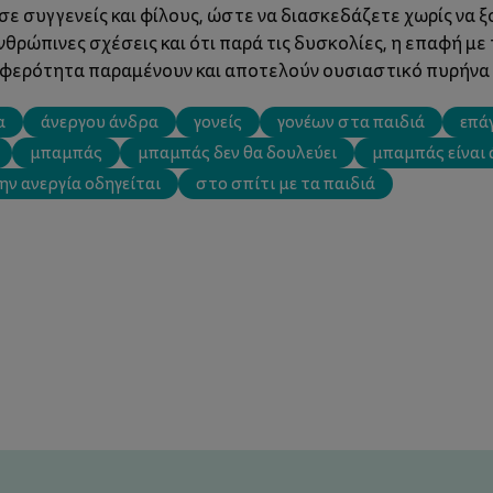
σε συγγενείς και φίλους, ώστε να διασκεδάζετε χωρίς να 
νθρώπινες σχέσεις και ότι παρά τις δυσκολίες, η επαφή με
υφερότητα παραμένουν και αποτελούν ουσιαστικό πυρήνα 
α
άνεργου άνδρα
γονείς
γονέων στα παιδιά
επά
μπαμπάς
μπαμπάς δεν θα δουλεύει
μπαμπάς είναι 
ην ανεργία οδηγείται
στο σπίτι με τα παιδιά