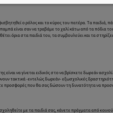
φισβητηθεί ο ρόλος και το κύρος του πατέρα. Τα παιδιά, π
αμπά είναι σαν να τραβάμε το χαλί κάτω από τα πόδια τους
θέτει όρια στα παιδιά του, τα συμβουλεύει και τα στηρίζει
ς είναι να γίνεται ειδικός στο να βρίσκετε δωρεάν ασχολίες
νουν τακτικά -εντελώς δωρεάν- εξωσχολικές δραστηριότητ
ίτε προσφορές που θα σας δώσουν τη δυνατότητα να προσ
σχοληθείτε με τα παιδιά σας, κάνετε πράγματα από κοινού,