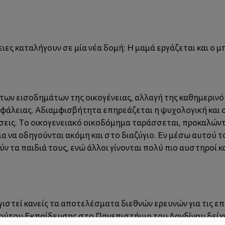
ιες καταλήγουν σε μία νέα δομή: Η μαμά εργάζεται και ο μ
των εισοδημάτων της οικογένειας, αλλαγή της καθημερινό
σφάλειας. Αδιαμφισβήτητα επηρεάζεται η ψυχολογική και
έσεις. Το οικογενειακό οικοδόμημα ταράσσεται, προκαλώντ
 να οδηγούνται ακόμη και στο διαζύγιο. Εν μέσω αυτού το
 τα παιδιά τους, ενώ άλλοι γίνονται πολύ πιο αυστηροί κα
ιστεί κανείς τα αποτελέσματα διεθνών ερευνών για τις επ
τούτου Εκπαίδευσης στο Πανεπιστήμιο του Λονδίνου δείχνε