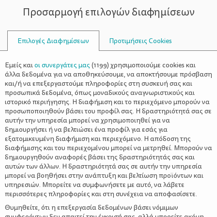
Προσαρμογή επιλογών διαφημίσεων
ΣΥΜΒΟΥΛΟΙ
Επιλογές Διαφημίσεων
Προτιμήσεις Cookies
ΨΥΧΟΛΟΓΊΑ
ΌΛΑ ΓΙΑ ΤΟΝ ΜΠΑΜΠΆ
>
Ο ρόλος του πατέρα στις
Εμείς και
οι συνεργάτες μας
(
1199
) χρησιμοποιούμε cookies και
οικογενειακές διακοπές
άλλα δεδομένα για να αποθηκεύσουμε, να αποκτήσουμε πρόσβαση
και/ή να επεξεργαστούμε πληροφορίες στη συσκευή σας και
προσωπικά δεδομένα, όπως μοναδικούς αναγνωριστικούς και
ιστορικό περιήγησης. Η διαφήμιση και το περιεχόμενο μπορούν να
προσωποποιηθούν βάσει του προφίλ σας. Η δραστηριότητά σας σε
αυτήν την υπηρεσία μπορεί να χρησιμοποιηθεί για να
δημιουργήσει ή να βελτιώσει ένα προφίλ για εσάς για
εξατομικευμένη διαφήμιση και περιεχόμενο. Η απόδοση της
διαφήμισης και του περιεχομένου μπορεί να μετρηθεί. Μπορούν να
δημιουργηθούν αναφορές βάσει της δραστηριότητάς σας και
αυτών των άλλων. Η δραστηριότητά σας σε αυτήν την υπηρεσία
μπορεί να βοηθήσει στην ανάπτυξη και βελτίωση προϊόντων και
υπηρεσιών. Μπορείτε να συμφωνήσετε με αυτό, να λάβετε
περισσότερες πληροφορίες και στη συνέχεια να αποφασίσετε.
Θυμηθείτε, ότι η επεξεργασία δεδομένων βάσει νόμιμων
συμφερόντων δεν απαιτεί την έγκρισή σας, αλλά μπορείτε ακόμη