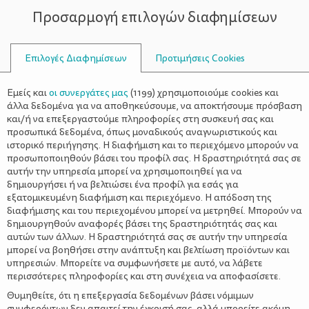
Προσαρμογή επιλογών διαφημίσεων
ΣΥΜΒΟΥΛΟΙ
Επιλογές Διαφημίσεων
Προτιμήσεις Cookies
ΟΙΚΟΓΕΝΕΙΑΚΈΣ ΔΡΑΣΤΗΡΙΌΤΗΤΕΣ
ΟΙΚΟΓΈΝΕΙΑ
>
20 δραστηριότητες για αξέχαστες
Εμείς και
οι συνεργάτες μας
(
1199
) χρησιμοποιούμε cookies και
Χριστουγεννιάτικες διακοπές
άλλα δεδομένα για να αποθηκεύσουμε, να αποκτήσουμε πρόσβαση
και/ή να επεξεργαστούμε πληροφορίες στη συσκευή σας και
προσωπικά δεδομένα, όπως μοναδικούς αναγνωριστικούς και
ιστορικό περιήγησης. Η διαφήμιση και το περιεχόμενο μπορούν να
προσωποποιηθούν βάσει του προφίλ σας. Η δραστηριότητά σας σε
αυτήν την υπηρεσία μπορεί να χρησιμοποιηθεί για να
δημιουργήσει ή να βελτιώσει ένα προφίλ για εσάς για
εξατομικευμένη διαφήμιση και περιεχόμενο. Η απόδοση της
διαφήμισης και του περιεχομένου μπορεί να μετρηθεί. Μπορούν να
δημιουργηθούν αναφορές βάσει της δραστηριότητάς σας και
αυτών των άλλων. Η δραστηριότητά σας σε αυτήν την υπηρεσία
μπορεί να βοηθήσει στην ανάπτυξη και βελτίωση προϊόντων και
υπηρεσιών. Μπορείτε να συμφωνήσετε με αυτό, να λάβετε
περισσότερες πληροφορίες και στη συνέχεια να αποφασίσετε.
Θυμηθείτε, ότι η επεξεργασία δεδομένων βάσει νόμιμων
συμφερόντων δεν απαιτεί την έγκρισή σας, αλλά μπορείτε ακόμη