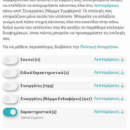
να επιλέξετε να αποχωρήσετε κάνοντας κλικ στις
λεπτομέρειες
κάτω από 'Συνεργάτες (Νόμιμο Συμφέρον)'. Οι επιλογές σας
επηρεάζουν μόνο αυτόν τον ιστότοπο. Μπορείτε να αλλάξετε
γνώμη ανά πάσα στιγμή κάνοντας κλικ στο εικονίδιο στην κάτω
Είθισται κάθε πρώτη του Δεκέμβρη κάποιο ημερολόγιο
δεξιά γωνία του ιστότοπου που θα ανοίξει το παράθυρο επιλογών
αντίστροφης μέτρησης Χριστουγέννων (Advent
διαφημίσεων, όπου πάντα μπορείτε να προσαρμόσετε τις επιλογές
σας.
Calendar)
να περιμένει τους μικρούς μας φίλους να το
ανοίξουν
. Γονείς και παιδαγωγοί φροντίζουμε νωρίτερα να
Για να μάθετε περισσότερα, διαβάστε την
Πολιτική Απορρήτου
.
αναζητήσουμε ιδέες, δράσεις ή κεράσματα που θα
αποκαλύπτονται κάθε μέρα του μήνα και θα γεμίζει χαρά τα
Λεπτομέρειες
↓
Σκοποί
(
11
)
προσωπάκια τους. Όμως τι γίνεται μετά τις 24 Δεκεμβρίου που
το ημερολόγιο φτάνει στο τέλος του; Τότε ξεκινάει το
Λεπτομέρειες
↓
Ειδικά Χαρακτηριστικά
(
2
)
‘ημερολόγιο των διακοπών’
και η διασκέδαση συνεχίζεται!
20 δραστηριότητες για όλη την
Σας έχουμε ετοιμάσει
Λεπτομέρειες
↓
Συνεργάτες
(
1199
)
οικογένεια
που θα κάνουν τις ημέρες των διακοπών σας
αξέχαστες!
Λεπτομέρειες
↓
Συνεργάτες (Νόμιμο Ενδιαφέρον)
(
427
)
Επιλέξτε ποιες από τις παρακάτω δραστηριότητες ταιριάζουν
Λεπτομέρειες
↓
Χαρακτηριστικά
(
3
)
στο οικογενειακό σας προφίλ ή είναι κατάλληλες για την ηλικία
(απαιτούμενο)
Εκτυπώστε
τα καρτελάκια
των παιδιών σας.
δραστηριοτήτων
κόψτε
που ετοιμάσαμε για εσάς ή