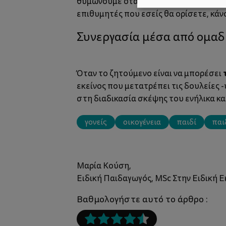
θυμώνουμε όταν νιώθουμε υποχρεωμένο
επιθυμητές που εσείς θα ορίσετε, κάν
Συνεργασία μέσα από ομαδι
Όταν το ζητούμενο είναι να μπορέσει
εκείνος που μετατρέπει τις δουλείες
στη διαδικασία σκέψης του ενήλικα κα
γονείς
οικογένεια
παιδί
παι
Μαρία Κούση
,
Ειδική Παιδαγωγός, MSc Στην Ειδική 
Βαθμολογήστε αυτό το άρθρο :