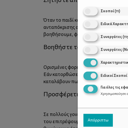
Ζητήστε από το παιδί να σας
Σκοποί
(
11
)
Όταν το παιδί καταλάβει ότι ο ενήλικα
Ειδικά Χαρακτ
ανταπόκρισης αυξάνεται. Ορισμένες μ
βοηθήσουμε, φέρνοντας για παράδειγμ
Συνεργάτες
(
11
Βοηθήστε τα παιδιά να σκεφ
Συνεργάτες (Ν
Χαρακτηριστι
Ορισμένες φορές τα παιδιά δυσκολεύο
Εάν κατορθώσετε να εμπλέξετε τα παιδ
Ειδικοί Σκοποί
καταλάβουν πως αισθάνεστε και τι θέλ
Για όλες τις εφ
Προσφέρετε ελευθερία
Χρησιμοποίησε α
Σε πολλούς γονείς αυτό μπορεί να φανε
Απόρριπτω
κάποιο βαθμό ελευ
του επιτρέψουμε