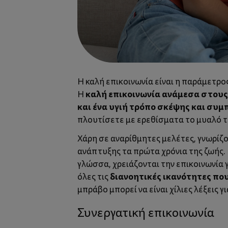
Η καλή επικοινωνία είναι η παράμετρο
καλή επικοινωνία ανάμεσα στους 
Η
και ένα υγιή τρόπο σκέψης και συ
πλουτίσετε με ερεθίσματα το μυαλό το
Χάρη σε αναρίθμητες μελέτες, γνωρίζου
ανάπτυξης τα πρώτα χρόνια της ζωής. 
γλώσσα, χρειάζονται την επικοινωνία γ
διανοητικές ικανότητες πο
όλες τις
μπράβο μπορεί να είναι χίλιες λέξεις γι
Συνεργατική επικοινωνία