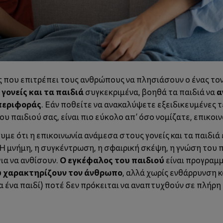
ς που επιτρέπει τους ανθρώπους να πλησιάσουν ο ένας τον
γονείς και τα παιδιά
α
συγκεκριμένα, βοηθά τα παιδιά να
μπεριφοράς
. Εάν ποθείτε να ανακαλύψετε εξειδικευμένες τε
υ παιδιού σας, είναι πιο εύκολο απ’ όσο νομίζατε, επικοι
με ότι η επικοινωνία ανάμεσα στους γονείς και τα παιδιά 
Η μνήμη, η συγκέντρωση, η σφαιρική σκέψη, η γνώση του 
Ο εγκέφαλος του παιδιού
ια να ανθίσουν.
είναι προγραμμ
υ χαρακτηρίζουν τον άνθρωπο
, αλλά χωρίς ενθάρρυνση κ
α ένα παιδί
) ποτέ δεν πρόκειται να αναπτυχθούν σε πλήρη