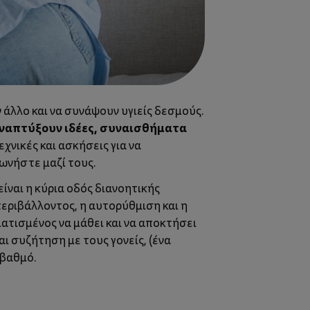
 άλλο και να συνάψουν υγιείς δεσμούς.
ναπτύξουν ιδέες, συναισθήματα
χνικές και ασκήσεις για να
νωνήστε μαζί τους.
είναι η κύρια οδός διανοητικής
περιβάλλοντος, η αυτορύθμιση και η
ατισμένος να μάθει και να αποκτήσει
αι συζήτηση με τους γονείς, (
ένα
 βαθμό.