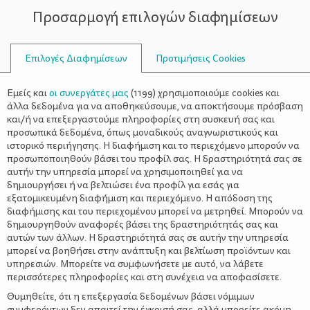
Προσαρμογή επιλογών διαφημίσεων
ΣΥΜΒΟΥΛΟΙ
Επιλογές Διαφημίσεων
Προτιμήσεις Cookies
ΟΙΚΟΓΕΝΕΙΑΚΈΣ ΔΡΑΣΤΗΡΙΌΤΗΤΕΣ
ΟΙΚΟΓΈΝΕΙΑ
>
3+1 Ιδέες για οικονομικές
Εμείς και
οι συνεργάτες μας
(
1199
) χρησιμοποιούμε cookies και
διακοπές με όλη την οικογένεια
άλλα δεδομένα για να αποθηκεύσουμε, να αποκτήσουμε πρόσβαση
και/ή να επεξεργαστούμε πληροφορίες στη συσκευή σας και
προσωπικά δεδομένα, όπως μοναδικούς αναγνωριστικούς και
ιστορικό περιήγησης. Η διαφήμιση και το περιεχόμενο μπορούν να
προσωποποιηθούν βάσει του προφίλ σας. Η δραστηριότητά σας σε
αυτήν την υπηρεσία μπορεί να χρησιμοποιηθεί για να
δημιουργήσει ή να βελτιώσει ένα προφίλ για εσάς για
εξατομικευμένη διαφήμιση και περιεχόμενο. Η απόδοση της
διαφήμισης και του περιεχομένου μπορεί να μετρηθεί. Μπορούν να
δημιουργηθούν αναφορές βάσει της δραστηριότητάς σας και
αυτών των άλλων. Η δραστηριότητά σας σε αυτήν την υπηρεσία
μπορεί να βοηθήσει στην ανάπτυξη και βελτίωση προϊόντων και
υπηρεσιών. Μπορείτε να συμφωνήσετε με αυτό, να λάβετε
περισσότερες πληροφορίες και στη συνέχεια να αποφασίσετε.
Θυμηθείτε, ότι η επεξεργασία δεδομένων βάσει νόμιμων
συμφερόντων δεν απαιτεί την έγκρισή σας, αλλά μπορείτε ακόμη