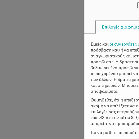
Επιλογές Διαφημί
Εμείς και
οι συνεργάτες 
πρόσβαση και/ή να επε
αναγνωριστικούς και ισ
προφίλ σας. Η δραστηρι
βελτιώσει ένα προφίλ γι
περιεχομένου μπορεί να
των άλλων. Η δραστηριό
και υπηρεσιών. Μπορείτ
αποφασίσετε.
Θυμηθείτε, ότι η επεξε
ακόμη να επιλέξετε να 
επιλογές σας επηρεάζου
εικονίδιο στην κάτω δε
μπορείτε να προσαρμόσετ
Για να μάθετε περισσότ