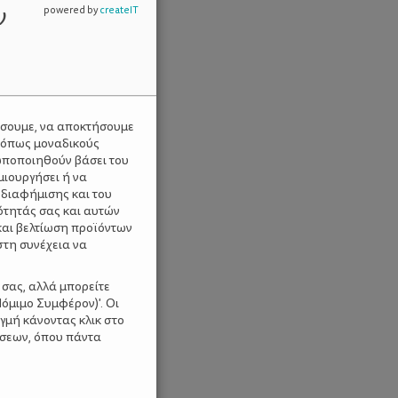
ν
powered by
createIT
ύσουμε, να αποκτήσουμε
 όπως μοναδικούς
ωποποιηθούν βάσει του
μιουργήσει ή να
 διαφήμισης και του
ότητάς σας και αυτών
και βελτίωση προϊόντων
στη συνέχεια να
 σας, αλλά μπορείτε
όμιμο Συμφέρον)'. Οι
γμή κάνοντας κλικ στο
ίσεων, όπου πάντα