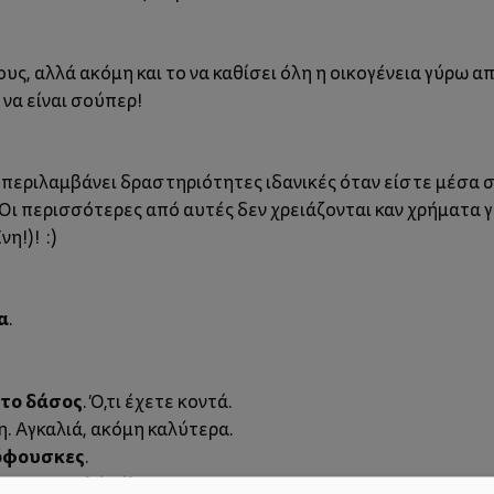
ς, αλλά ακόμη και το να καθίσει όλη η οικογένεια γύρω απ
 να είναι σούπερ!
 ), περιλαμβάνει δραστηριότητες ιδανικές όταν είστε μέσα σ
. Οι περισσότερες από αυτές δεν χρειάζονται καν χρήματα 
η!)! :)
α
.
στο δάσος
. Ό,τι έχετε κοντά.
η. Αγκαλιά, ακόμη καλύτερα.
όφουσκες
.
άμε για τρελό γέλιο.