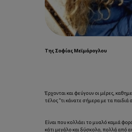
Tης Σοφίας Μεϊμάρογλου
Έρχονται και φεύγουν οι μέρες, καθημε
τέλος "τι κάνατε σήμερα με τα παιδιά 
Είναι που κολλάει το μυαλό καμιά φο
κάτι μεγάλο και δύσκολο, πολλά από α