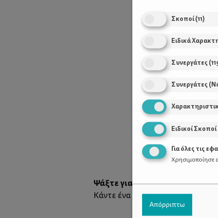
Σκοποί
(
11
)
Ειδικά Χαρακτ
Συνεργάτες
(
11
Συνεργάτες (Ν
Χαρακτηριστι
Ειδικοί Σκοποί
Για όλες τις εφ
Χρησιμοποίησε α
Ψάξτε για κοχύλια
στην άμμο. Ε
πικ νικ
Κάντε ένα
. Ο-που-δή-πο-
Απόρριπτω