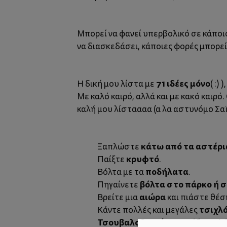
Μπορεί να φανεί υπερβολικό σε κάποιου
να διασκεδάσει, κάποιες φορές μπορεί
71 ιδέες μόνο
Η δική μου λίστα με
( :)
Με καλό καιρό, αλλά και με κακό καιρό
καλή μου λίσταααα (α λα αστυνόμο Σαϊν
κάτω από τα αστέρι
Ξαπλώστε
κρυφτό
Παίξτε
.
ποδήλατα
Βόλτα με τα
.
βόλτα στο πάρκο ή 
Πηγαίνετε
αιώρα
Βρείτε μια
και πιάστε θέσ
τσιχλ
Κάντε πολλές και μεγάλες
Τσουβαλοδρομίες
! Εντάξει, μιλ