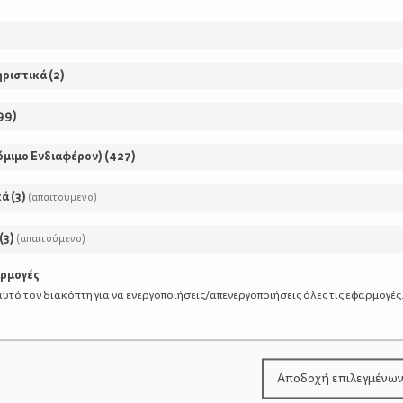
ηριστικά
(
2
)
99
)
όμιμο Ενδιαφέρον)
(
427
)
κά
(
3
)
(απαιτούμενο)
(
3
)
(απαιτούμενο)
αρμογές
υτό τον διακόπτη για να ενεργοποιήσεις/απενεργοποιήσεις όλες τις εφαρμογές
μείς βρήκαμε μέσα στο καταχείμωνο :)
τε!
Αποδοχή επιλεγμένω