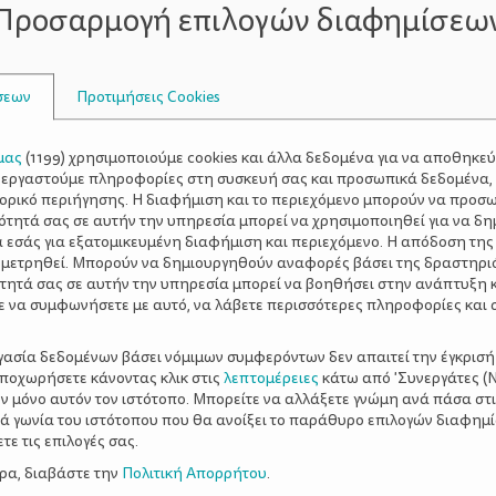
Προσαρμογή επιλογών διαφημίσεω
σεων
Προτιμήσεις Cookies
μας
(
1199
) χρησιμοποιούμε cookies και άλλα δεδομένα για να αποθηκε
ξεργαστούμε πληροφορίες στη συσκευή σας και προσωπικά δεδομένα,
τορικό περιήγησης. Η διαφήμιση και το περιεχόμενο μπορούν να προσ
ότητά σας σε αυτήν την υπηρεσία μπορεί να χρησιμοποιηθεί για να δη
α εσάς για εξατομικευμένη διαφήμιση και περιεχόμενο. Η απόδοση της
 μετρηθεί. Μπορούν να δημιουργηθούν αναφορές βάσει της δραστηρι
τητά σας σε αυτήν την υπηρεσία μπορεί να βοηθήσει στην ανάπτυξη 
ε να συμφωνήσετε με αυτό, να λάβετε περισσότερες πληροφορίες και 
ργασία δεδομένων βάσει νόμιμων συμφερόντων δεν απαιτεί την έγκρισή
αποχωρήσετε κάνοντας κλικ στις
λεπτομέρειες
κάτω από 'Συνεργάτες (Ν
ν μόνο αυτόν τον ιστότοπο. Μπορείτε να αλλάξετε γνώμη ανά πάσα στι
ξιά γωνία του ιστότοπου που θα ανοίξει το παράθυρο επιλογών διαφημ
ε τις επιλογές σας.
ερα, διαβάστε την
Πολιτική Απορρήτου
.