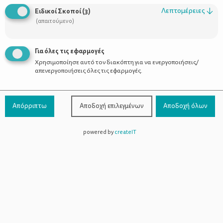
Λεπτομέρειες
↓
Ειδικοί Σκοποί
(
3
)
(απαιτούμενο)
Για όλες τις εφαρμογές
Χρησιμοποίησε αυτό τον διακόπτη για να ενεργοποιήσεις/
απενεργοποιήσεις όλες τις εφαρμογές.
Απόρριπτω
Αποδοχή επιλεγμένων
Αποδοχή όλων
Summer Nostos Festival
δωρεάν
Φυσικά όλα αυτά είναι με
είσοδο
. Όπου χρειάζεται να κλείσετε θέση, φροντίστε το
powered by
createIT
έγκαιρα. Για τους γονείς που θέλουν να αθληθούν με τα παιδιά
τους, υπάρχει ο χώρος του στίβου και βέβαια ένας μεγάλος
ποδηλατόδρομος για βόλτες (με κράνος και μεγάλη προσοχή).
Όταν κάποιος βρεθεί στο Πάρκο Σταύρος Νιάρχος, δεν θα
μπορέσει να αντισταθεί σε μία βόλτα δίπλα στο τεχνητό κανάλι
και σε μία επίσκεψη στον εσωτερικό χώρο του Κέντρου όπου
στεγάζεται η Εθνική Λυρική Σκηνή και οι νέες εγκαταστάσεις
της Εθνικής Βιβλιοθήκης.