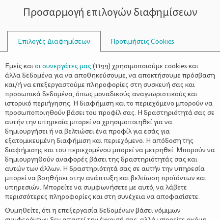
Προσαρμογή επιλογών διαφημίσεων
ΣΥΜΒΟΥΛΟΙ
Επιλογές Διαφημίσεων
Προτιμήσεις Cookies
ΟΙΚΟΓΕΝΕΙΑΚΈΣ ΔΡΑΣΤΗΡΙΌΤΗΤΕΣ
ΟΙΚΟΓΈΝΕΙΑ
>
Βόλτα στο Πάρκο Σταύρος
Εμείς και
οι συνεργάτες μας
(
1199
) χρησιμοποιούμε cookies και
Νιάρχος
άλλα δεδομένα για να αποθηκεύσουμε, να αποκτήσουμε πρόσβαση
και/ή να επεξεργαστούμε πληροφορίες στη συσκευή σας και
προσωπικά δεδομένα, όπως μοναδικούς αναγνωριστικούς και
ιστορικό περιήγησης. Η διαφήμιση και το περιεχόμενο μπορούν να
προσωποποιηθούν βάσει του προφίλ σας. Η δραστηριότητά σας σε
αυτήν την υπηρεσία μπορεί να χρησιμοποιηθεί για να
δημιουργήσει ή να βελτιώσει ένα προφίλ για εσάς για
εξατομικευμένη διαφήμιση και περιεχόμενο. Η απόδοση της
διαφήμισης και του περιεχομένου μπορεί να μετρηθεί. Μπορούν να
δημιουργηθούν αναφορές βάσει της δραστηριότητάς σας και
αυτών των άλλων. Η δραστηριότητά σας σε αυτήν την υπηρεσία
μπορεί να βοηθήσει στην ανάπτυξη και βελτίωση προϊόντων και
υπηρεσιών. Μπορείτε να συμφωνήσετε με αυτό, να λάβετε
περισσότερες πληροφορίες και στη συνέχεια να αποφασίσετε.
Θυμηθείτε, ότι η επεξεργασία δεδομένων βάσει νόμιμων
συμφερόντων δεν απαιτεί την έγκρισή σας, αλλά μπορείτε ακόμη