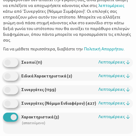
να επιλέξετε να αποχωρήσετε κάνοντας κλικ στις
λεπτομέρειες
κάτω από 'Συνεργάτες (Νόμιμο Συμφέρον)'. Οι επιλογές σας
επηρεάζουν μόνο αυτόν τον ιστότοπο. Μπορείτε να αλλάξετε
γνώμη ανά πάσα στιγμή κάνοντας κλικ στο εικονίδιο στην κάτω
δεξιά γωνία του ιστότοπου που θα ανοίξει το παράθυρο επιλογών
διαφημίσεων, όπου πάντα μπορείτε να προσαρμόσετε τις επιλογές
σας.
Της Μαμάς Μαμαδοπούλου
Για να μάθετε περισσότερα, διαβάστε την
Πολιτική Απορρήτου
.
Λεπτομέρειες
↓
Σκοποί
(
11
)
εδώ
). Από τότε ένας νέος χώρος ήρθε να προστεθεί στις δικές
Πάρκο Σταύρος
μας αγαπημένες επιλογές. Αναφέρομαι στο
Λεπτομέρειες
↓
Ειδικά Χαρακτηριστικά
(
2
)
Νιάρχος
Κέντρο Πολιτισμού Ίδρυμα
. Βρίσκεται στο
Σταύρος Νιάρχος
και από την πρώτη ημέρα λειτουργίας του
Λεπτομέρειες
↓
Συνεργάτες
(
1199
)
έχει γίνει πόλος έλξης των κατοίκων όχι μόνο των Νοτίων
Προαστίων, αλλά όλης της Αττικής.
Λεπτομέρειες
↓
Συνεργάτες (Νόμιμο Ενδιαφέρον)
(
427
)
Λεπτομέρειες
↓
Χαρακτηριστικά
(
3
)
(απαιτούμενο)