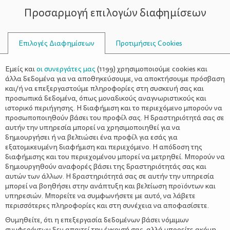
Προσαρμογή επιλογών διαφημίσεων
ΣΥΜΒΟΥΛΟΙ
Επιλογές Διαφημίσεων
Προτιμήσεις Cookies
ΟΙΚΟΓΕΝΕΙΑΚΈΣ ΔΡΑΣΤΗΡΙΌΤΗΤΕΣ
ΟΙΚΟΓΈΝΕΙΑ
>
Βραδινή Ξενάγηση στο Κέντρο
Εμείς και
οι συνεργάτες μας
(
1199
) χρησιμοποιούμε cookies και
Επισκεπτών Θησείου του
άλλα δεδομένα για να αποθηκεύσουμε, να αποκτήσουμε πρόσβαση
και/ή να επεξεργαστούμε πληροφορίες στη συσκευή σας και
Εθνικού Αστεροσκοπείου
προσωπικά δεδομένα, όπως μοναδικούς αναγνωριστικούς και
ιστορικό περιήγησης. Η διαφήμιση και το περιεχόμενο μπορούν να
Αθηνών – Πρόγραμμα
προσωποποιηθούν βάσει του προφίλ σας. Η δραστηριότητά σας σε
Σεπτεμβρίου 2018
αυτήν την υπηρεσία μπορεί να χρησιμοποιηθεί για να
δημιουργήσει ή να βελτιώσει ένα προφίλ για εσάς για
εξατομικευμένη διαφήμιση και περιεχόμενο. Η απόδοση της
διαφήμισης και του περιεχομένου μπορεί να μετρηθεί. Μπορούν να
δημιουργηθούν αναφορές βάσει της δραστηριότητάς σας και
αυτών των άλλων. Η δραστηριότητά σας σε αυτήν την υπηρεσία
μπορεί να βοηθήσει στην ανάπτυξη και βελτίωση προϊόντων και
υπηρεσιών. Μπορείτε να συμφωνήσετε με αυτό, να λάβετε
περισσότερες πληροφορίες και στη συνέχεια να αποφασίσετε.
Θυμηθείτε, ότι η επεξεργασία δεδομένων βάσει νόμιμων
συμφερόντων δεν απαιτεί την έγκρισή σας, αλλά μπορείτε ακόμη