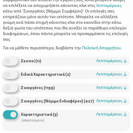
να επιλέξετε να αποχωρήσετε κάνοντας κλικ στις
λεπτομέρειες
κάτω από 'Συνεργάτες (Νόμιμο Συμφέρον)'. Οι επιλογές σας
επηρεάζουν μόνο αυτόν τον ιστότοπο. Μπορείτε να αλλάξετε
γνώμη ανά πάσα στιγμή κάνοντας κλικ στο εικονίδιο στην κάτω
δεξιά γωνία του ιστότοπου που θα ανοίξει το παράθυρο επιλογών
διαφημίσεων, όπου πάντα μπορείτε να προσαρμόσετε τις επιλογές
σας.
Για να μάθετε περισσότερα, διαβάστε την
Πολιτική Απορρήτου
.
Ημ. Έναρξης:
01-09-2018 Το Κέντρο Επισκεπτών Θησείου
βρίσκεται στον ιστορικό χώρο του ΕΑΑ στο Θησείο στην κορυφή
Λεπτομέρειες
↓
Σκοποί
(
11
)
του λόφου Νυμφών, απέναντι από τον ιερό βράχο της
Ακρόπολης. Στεγάζεται στο κτίριο Σίνα το οποίο θεμελιώθηκε το
1842 ύστερα από δωρεά του Γεώργιου Σίνα, επιχειρηματία και
Λεπτομέρειες
↓
Ειδικά Χαρακτηριστικά
(
2
)
γενικού πρόξενου της Ελλάδας στη Βιέννη, και βασίστηκε σε
σχέδια του Δανού αρχιτέκτονα Τheophil Hansen. Σκοπός του
Λεπτομέρειες
↓
Συνεργάτες
(
1199
)
Κέντρου είναι η καθημερινή ενημέρωση του κοινού σε θέματα
Αστρονομίας καθώς και της σχεδόν δύο αιώνων επιστημονικής
Λεπτομέρειες
↓
Συνεργάτες (Νόμιμο Ενδιαφέρον)
(
427
)
και πολιτιστικής ιστορίας του ΕΑΑ, η οποία είναι συνυφασμένη
με καθοριστικές στιγμές στην ιστορία της σύγχρονης Ελλάδας.
Λεπτομέρειες
↓
Χαρακτηριστικά
(
3
)
Αξίζει να σημειωθεί ότι στο διπλανό λόφο της Πνύκας ο
(απαιτούμενο)
Μέτωνας πραγματοποίησε τις πρώτες αστρονομικές
παρατηρήσεις στην αρχαία Αθήνα με το Ηλιοτρόπιό του. Οι