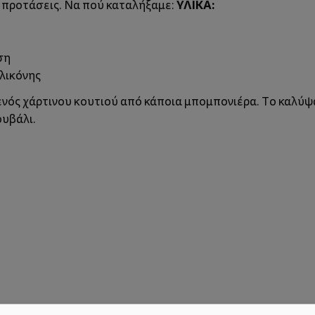
ΥΛΙΚΑ:
ι προτάσεις. Να πού καταλήξαμε:
ση
λικόνης
ενός χάρτινου κουτιού από κάποια μπομπονιέρα. Το καλύψα
ουβάλι.