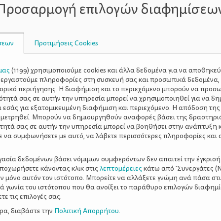
Προσαρμογή επιλογών διαφημίσεω
ύρες του Χριστού, της Παναγίας και του Ιωσήφ τοποθετήσ
σεων
Προτιμήσεις Cookies
 έσπασε).
μας
(
1199
) χρησιμοποιούμε cookies και άλλα δεδομένα για να αποθηκε
ξεργαστούμε πληροφορίες στη συσκευή σας και προσωπικά δεδομένα,
τορικό περιήγησης. Η διαφήμιση και το περιεχόμενο μπορούν να προσ
ότητά σας σε αυτήν την υπηρεσία μπορεί να χρησιμοποιηθεί για να δη
α εσάς για εξατομικευμένη διαφήμιση και περιεχόμενο. Η απόδοση της
 μετρηθεί. Μπορούν να δημιουργηθούν αναφορές βάσει της δραστηρι
τητά σας σε αυτήν την υπηρεσία μπορεί να βοηθήσει στην ανάπτυξη 
ε να συμφωνήσετε με αυτό, να λάβετε περισσότερες πληροφορίες και 
ργασία δεδομένων βάσει νόμιμων συμφερόντων δεν απαιτεί την έγκρισή
αποχωρήσετε κάνοντας κλικ στις
λεπτομέρειες
κάτω από 'Συνεργάτες (Ν
ν μόνο αυτόν τον ιστότοπο. Μπορείτε να αλλάξετε γνώμη ανά πάσα στι
ξιά γωνία του ιστότοπου που θα ανοίξει το παράθυρο επιλογών διαφημ
ε τις επιλογές σας.
ερα, διαβάστε την
Πολιτική Απορρήτου
.
ας και κολλώντας τις φιγούρες στο σημείο που ήθελε.