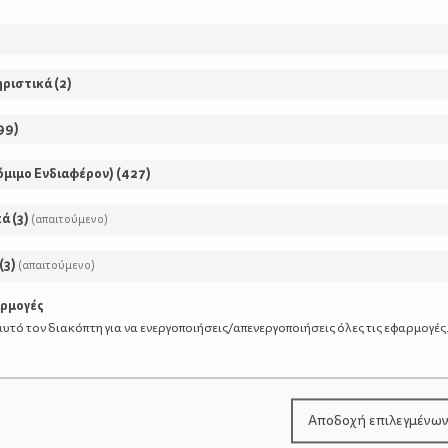
ηριστικά
(
2
)
99
)
όμιμο Ενδιαφέρον)
(
427
)
κά
(
3
)
(απαιτούμενο)
(
3
)
(απαιτούμενο)
αρμογές
ες τελείωσε κι εμείς ικανοποιημένοι πια από το αποτέλε
υτό τον διακόπτη για να ενεργοποιήσεις/απενεργοποιήσεις όλες τις εφαρμογές
νιάτικο δέντρο με τα λαμπάκια του.
Αποδοχή επιλεγμένω