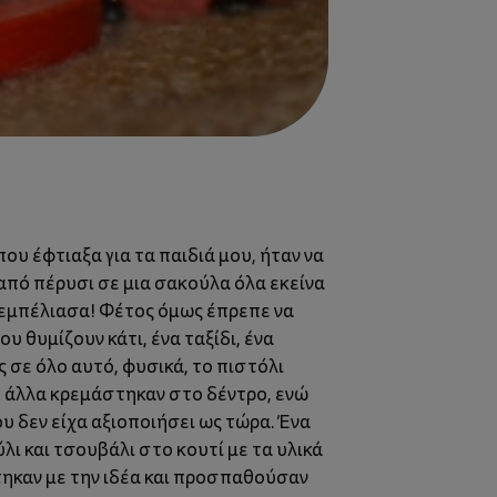
υ έφτιαξα για τα παιδιά μου, ήταν να
από πέρυσι σε μια σακούλα όλα εκείνα
 τεμπέλιασα! Φέτος όμως έπρεπε να
υ θυμίζουν κάτι, ένα ταξίδι, ένα
 σε όλο αυτό, φυσικά, το πιστόλι
ε άλλα κρεμάστηκαν στο δέντρο, ενώ
υ δεν είχα αξιοποιήσει ως τώρα. Ένα
λι και τσουβάλι στο κουτί με τα υλικά
στηκαν με την ιδέα και προσπαθούσαν