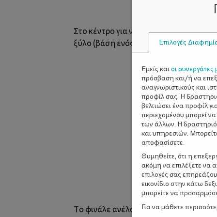
Στο κέντρο για να ξεχωρίσουν οι φιγο
Επιλογές Διαφημί
ξύλο (βάση ενός άλλου στολιδιού που
Εμείς και
οι συνεργάτες 
πρόσβαση και/ή να επε
αναγνωριστικούς και ισ
προφίλ σας. Η δραστηρι
βελτιώσει ένα προφίλ γι
περιεχομένου μπορεί να
των άλλων. Η δραστηριό
και υπηρεσιών. Μπορείτ
αποφασίσετε.
Θυμηθείτε, ότι η επεξε
ακόμη να επιλέξετε να 
επιλογές σας επηρεάζου
εικονίδιο στην κάτω δε
μπορείτε να προσαρμόσετ
Για να μάθετε περισσότ
Το φινάλε ανέλαβε η κόρη μου στήνοντ