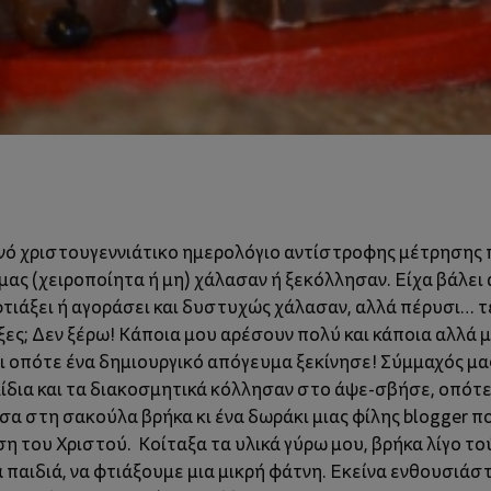
ό χριστουγεννιάτικο ημερολόγιο αντίστροφης μέτρησης πο
ας (χειροποίητα ή μη) χάλασαν ή ξεκόλλησαν. Είχα βάλει 
 φτιάξει ή αγοράσει και δυστυχώς χάλασαν, αλλά πέρυσι…
αξες; Δεν ξέρω! Κάποια μου αρέσουν πολύ και κάποια αλλά μο
δι οπότε ένα δημιουργικό απόγευμα ξεκίνησε! Σύμμαχός μας
λίδια και τα διακοσμητικά κόλλησαν στο άψε-σβήσε, οπότ
α στη σακούλα βρήκα κι ένα δωράκι μιας φίλης blogger πο
ση του Χριστού. Κοίταξα τα υλικά γύρω μου, βρήκα λίγο τού
τα παιδιά, να φτιάξουμε μια μικρή φάτνη. Εκείνα ενθουσιά