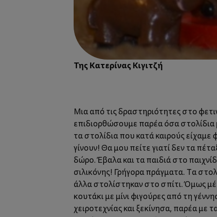
Της Κατερίνας Κιγιτζή
Μια από τις δραστηριότητες στο φετιν
επιδιορθώσουμε παρέα όσα στολίδια μ
τα στολίδια που κατά καιρούς είχαμε
γίνουν! Θα μου πείτε γιατί δεν τα πέτ
δώρο. Έβαλα και τα παιδιά στο παιχνί
σιλικόνης! Γρήγορα πράγματα. Τα στο
άλλα στολίστηκαν στο σπίτι. Όμως μέσ
κουτάκι με μίνι φιγούρες από τη γέννη
χειροτεχνίας και ξεκίνησα, παρέα με 