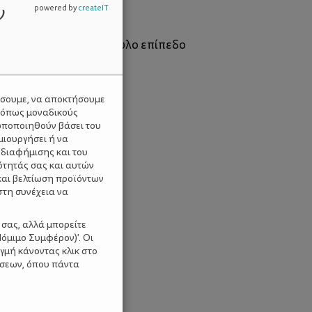
ν
powered by
createIT
αμε ένα κόκκινο στρόγγυλο επίπεδο
ύσουμε, να αποκτήσουμε
 όπως μοναδικούς
ωποποιηθούν βάσει του
μιουργήσει ή να
 διαφήμισης και του
ότητάς σας και αυτών
και βελτίωση προϊόντων
στη συνέχεια να
 σας, αλλά μπορείτε
όμιμο Συμφέρον)'. Οι
γμή κάνοντας κλικ στο
ίσεων, όπου πάντα