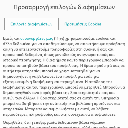
Προσαρμογή επιλογών διαφημίσεων
ΣΥΜΒΟΥΛΟΙ
Επιλογές Διαφημίσεων
Προτιμήσεις Cookies
ΟΙΚΟΓΕΝΕΙΑΚΈΣ ΔΡΑΣΤΗΡΙΌΤΗΤΕΣ
ΟΙΚΟΓΈΝΕΙΑ
>
ΔΕΛΤΑ Smart Φαντασματάκια
Εμείς και
οι συνεργάτες μας
(
1199
) χρησιμοποιούμε cookies και
άλλα δεδομένα για να αποθηκεύσουμε, να αποκτήσουμε πρόσβαση
και/ή να επεξεργαστούμε πληροφορίες στη συσκευή σας και
προσωπικά δεδομένα, όπως μοναδικούς αναγνωριστικούς και
ιστορικό περιήγησης. Η διαφήμιση και το περιεχόμενο μπορούν να
προσωποποιηθούν βάσει του προφίλ σας. Η δραστηριότητά σας σε
αυτήν την υπηρεσία μπορεί να χρησιμοποιηθεί για να
δημιουργήσει ή να βελτιώσει ένα προφίλ για εσάς για
εξατομικευμένη διαφήμιση και περιεχόμενο. Η απόδοση της
διαφήμισης και του περιεχομένου μπορεί να μετρηθεί. Μπορούν να
δημιουργηθούν αναφορές βάσει της δραστηριότητάς σας και
αυτών των άλλων. Η δραστηριότητά σας σε αυτήν την υπηρεσία
μπορεί να βοηθήσει στην ανάπτυξη και βελτίωση προϊόντων και
υπηρεσιών. Μπορείτε να συμφωνήσετε με αυτό, να λάβετε
περισσότερες πληροφορίες και στη συνέχεια να αποφασίσετε.
Θυμηθείτε, ότι η επεξεργασία δεδομένων βάσει νόμιμων
συμφερόντων δεν απαιτεί την έγκρισή σας, αλλά μπορείτε ακόμη