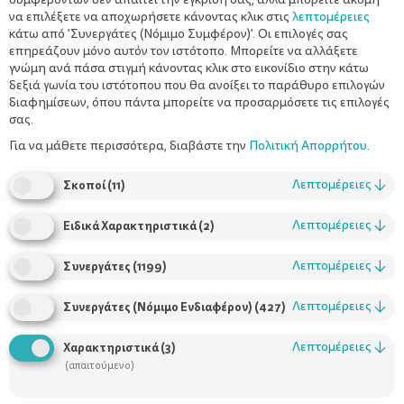
να επιλέξετε να αποχωρήσετε κάνοντας κλικ στις
λεπτομέρειες
κάτω από 'Συνεργάτες (Νόμιμο Συμφέρον)'. Οι επιλογές σας
επηρεάζουν μόνο αυτόν τον ιστότοπο. Μπορείτε να αλλάξετε
Υλικά που θα χρειαστούν:
γνώμη ανά πάσα στιγμή κάνοντας κλικ στο εικονίδιο στην κάτω
δεξιά γωνία του ιστότοπου που θα ανοίξει το παράθυρο επιλογών
Λευκός πηλός που στεγνώνει με τον αέρα (500gr)
διαφημίσεων, όπου πάντα μπορείτε να προσαρμόσετε τις επιλογές
3 κυπελλάκια γιαουρτιού Smart
σας.
1 πλάστης σιλικόνης
Για να μάθετε περισσότερα, διαβάστε την
Πολιτική Απορρήτου
.
1 καλαμάκι
Σπάγκος ή λαμπάκια
Λεπτομέρειες
↓
Σκοποί
(
11
)
Λεπτομέρειες
↓
Ειδικά Χαρακτηριστικά
(
2
)
Λεπτομέρειες
↓
Συνεργάτες
(
1199
)
Λεπτομέρειες
↓
Συνεργάτες (Νόμιμο Ενδιαφέρον)
(
427
)
Λεπτομέρειες
↓
Χαρακτηριστικά
(
3
)
(απαιτούμενο)