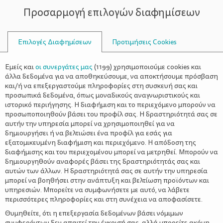
Προσαρμογή επιλογών διαφημίσεων
ΣΥΜΒΟΥΛΟΙ
Επιλογές Διαφημίσεων
Προτιμήσεις Cookies
ΟΙΚΟΓΕΝΕΙΑΚΈΣ ΔΡΑΣΤΗΡΙΌΤΗΤΕΣ
ΟΙΚΟΓΈΝΕΙΑ
>
DIY για τις μικρές μας φίλες:
Εμείς και
οι συνεργάτες μας
(
1199
) χρησιμοποιούμε cookies και
στέκα Μονόκερος!
άλλα δεδομένα για να αποθηκεύσουμε, να αποκτήσουμε πρόσβαση
και/ή να επεξεργαστούμε πληροφορίες στη συσκευή σας και
προσωπικά δεδομένα, όπως μοναδικούς αναγνωριστικούς και
ιστορικό περιήγησης. Η διαφήμιση και το περιεχόμενο μπορούν να
προσωποποιηθούν βάσει του προφίλ σας. Η δραστηριότητά σας σε
αυτήν την υπηρεσία μπορεί να χρησιμοποιηθεί για να
δημιουργήσει ή να βελτιώσει ένα προφίλ για εσάς για
εξατομικευμένη διαφήμιση και περιεχόμενο. Η απόδοση της
διαφήμισης και του περιεχομένου μπορεί να μετρηθεί. Μπορούν να
δημιουργηθούν αναφορές βάσει της δραστηριότητάς σας και
αυτών των άλλων. Η δραστηριότητά σας σε αυτήν την υπηρεσία
μπορεί να βοηθήσει στην ανάπτυξη και βελτίωση προϊόντων και
υπηρεσιών. Μπορείτε να συμφωνήσετε με αυτό, να λάβετε
περισσότερες πληροφορίες και στη συνέχεια να αποφασίσετε.
Θυμηθείτε, ότι η επεξεργασία δεδομένων βάσει νόμιμων
συμφερόντων δεν απαιτεί την έγκρισή σας, αλλά μπορείτε ακόμη