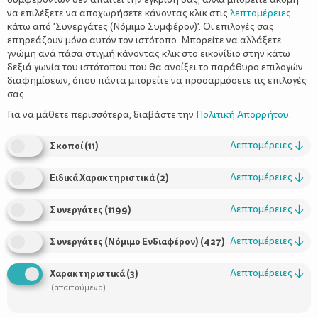
να επιλέξετε να αποχωρήσετε κάνοντας κλικ στις
λεπτομέρειες
κάτω από 'Συνεργάτες (Νόμιμο Συμφέρον)'. Οι επιλογές σας
επηρεάζουν μόνο αυτόν τον ιστότοπο. Μπορείτε να αλλάξετε
γνώμη ανά πάσα στιγμή κάνοντας κλικ στο εικονίδιο στην κάτω
δεξιά γωνία του ιστότοπου που θα ανοίξει το παράθυρο επιλογών
διαφημίσεων, όπου πάντα μπορείτε να προσαρμόσετε τις επιλογές
σας.
Για να μάθετε περισσότερα, διαβάστε την
Πολιτική Απορρήτου
.
Της Κάλης Κιγιτζή
Λεπτομέρειες
↓
Σκοποί
(
11
)
Λεπτομέρειες
↓
Ειδικά Χαρακτηριστικά
(
2
)
Λεπτομέρειες
↓
Συνεργάτες
(
1199
)
Δεν ξέρω για σας αλλά εμείς τους τελευταίους μήνες ζούμε σε
Λεπτομέρειες
↓
Συνεργάτες (Νόμιμο Ενδιαφέρον)
(
427
)
ρυθμούς… Unicorn. Ναι, και μάλιστα έτσι στα αγγλικά γιατί είναι
πιο cool! Έχουμε δει τόσα βιντεάκια με τη μικρή μου στο
Λεπτομέρειες
↓
Χαρακτηριστικά
(
3
)
YouΤube, έχουμε αποθηκεύσει τόσες φωτογραφίες στο
(απαιτούμενο)
Pinterest, έχουμε πάρει τόσες ιδέες για το πάρτι της (που είναι
το… καλοκαίρι!) που νομίζω ότι αρκούν για μια ζωή. Ωστόσο δεν