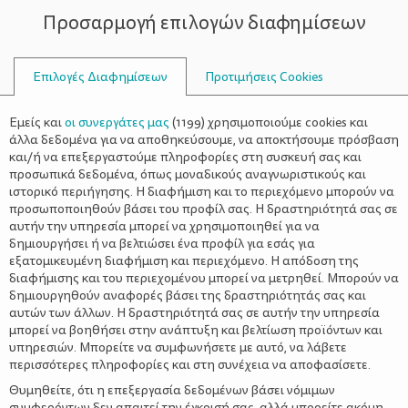
Προσαρμογή επιλογών διαφημίσεων
ΣΥΜΒΟΥΛΟΙ
Επιλογές Διαφημίσεων
Προτιμήσεις Cookies
ΟΙΚΟΓΕΝΕΙΑΚΈΣ ΔΡΑΣΤΗΡΙΌΤΗΤΕΣ
ΟΙΚΟΓΈΝΕΙΑ
>
DIY: Ο Θεός Έρωτας! (Κι Έχει Τα
Εμείς και
οι συνεργάτες μας
(
1199
) χρησιμοποιούμε cookies και
Γονίδιά Σου)
άλλα δεδομένα για να αποθηκεύσουμε, να αποκτήσουμε πρόσβαση
και/ή να επεξεργαστούμε πληροφορίες στη συσκευή σας και
προσωπικά δεδομένα, όπως μοναδικούς αναγνωριστικούς και
ιστορικό περιήγησης. Η διαφήμιση και το περιεχόμενο μπορούν να
προσωποποιηθούν βάσει του προφίλ σας. Η δραστηριότητά σας σε
αυτήν την υπηρεσία μπορεί να χρησιμοποιηθεί για να
δημιουργήσει ή να βελτιώσει ένα προφίλ για εσάς για
εξατομικευμένη διαφήμιση και περιεχόμενο. Η απόδοση της
διαφήμισης και του περιεχομένου μπορεί να μετρηθεί. Μπορούν να
δημιουργηθούν αναφορές βάσει της δραστηριότητάς σας και
αυτών των άλλων. Η δραστηριότητά σας σε αυτήν την υπηρεσία
μπορεί να βοηθήσει στην ανάπτυξη και βελτίωση προϊόντων και
υπηρεσιών. Μπορείτε να συμφωνήσετε με αυτό, να λάβετε
περισσότερες πληροφορίες και στη συνέχεια να αποφασίσετε.
Θυμηθείτε, ότι η επεξεργασία δεδομένων βάσει νόμιμων
συμφερόντων δεν απαιτεί την έγκρισή σας, αλλά μπορείτε ακόμη