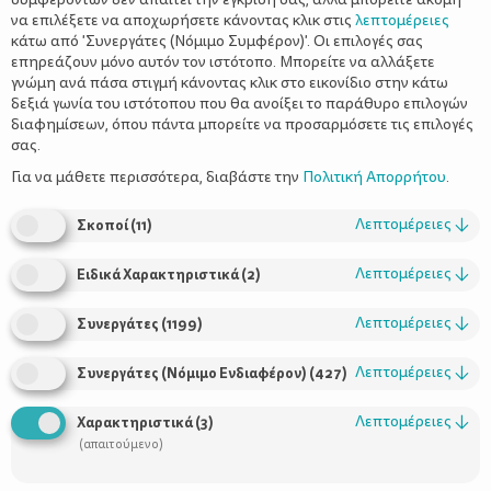
να επιλέξετε να αποχωρήσετε κάνοντας κλικ στις
λεπτομέρειες
κάτω από 'Συνεργάτες (Νόμιμο Συμφέρον)'. Οι επιλογές σας
επηρεάζουν μόνο αυτόν τον ιστότοπο. Μπορείτε να αλλάξετε
γνώμη ανά πάσα στιγμή κάνοντας κλικ στο εικονίδιο στην κάτω
δεξιά γωνία του ιστότοπου που θα ανοίξει το παράθυρο επιλογών
διαφημίσεων, όπου πάντα μπορείτε να προσαρμόσετε τις επιλογές
σας.
Tης Σοφίας Μεϊμάρογλου
Για να μάθετε περισσότερα, διαβάστε την
Πολιτική Απορρήτου
.
Λεπτομέρειες
↓
Σκοποί
(
11
)
Λεπτομέρειες
↓
Ειδικά Χαρακτηριστικά
(
2
)
Φεβρουάριος
Μπήκε που λες ο
και δεν ξέρουμε τι να
Απόκριες
Αγ. Βαλεντίνο
πρωτογιορτάσουμε! Τις
ή τον
;
Λεπτομέρειες
↓
Συνεργάτες
(
1199
)
Λεπτομέρειες
↓
Συνεργάτες (Νόμιμο Ενδιαφέρον)
(
427
)
Τι ψηφίζω εγώ; Καλά, από μένα περιμένεις γνώμη που δεν
αφήνω απ' έξω γιορτή, πάρτι, χαρά; Ένα παραπάνω, όταν όλα
Λεπτομέρειες
↓
Χαρακτηριστικά
(
3
)
αυτά έχουν να κάνουν και με τον έρωτα. Στον οποίο μια
(απαιτούμενο)
αδυναμία την έχω, είναι από αυτές που δεν κρύβονται. :)