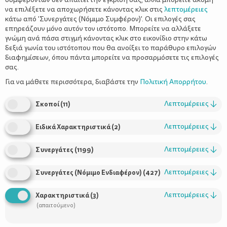
να επιλέξετε να αποχωρήσετε κάνοντας κλικ στις
λεπτομέρειες
κάτω από 'Συνεργάτες (Νόμιμο Συμφέρον)'. Οι επιλογές σας
επηρεάζουν μόνο αυτόν τον ιστότοπο. Μπορείτε να αλλάξετε
Οι χειροτεχνίες και οι πασχαλινές κατασκευές αποτελούν έναν
γνώμη ανά πάσα στιγμή κάνοντας κλικ στο εικονίδιο στην κάτω
όμορφο και διασκεδαστικό τρόπο που μπορεί να βοηθήσει τους
δεξιά γωνία του ιστότοπου που θα ανοίξει το παράθυρο επιλογών
γονείς να συνδεθούν με τα παιδιά τους απλώς περνώντας
διαφημίσεων, όπου πάντα μπορείτε να προσαρμόσετε τις επιλογές
σας.
δημιουργικό χρόνο μαζί τους. Δεν είναι όμως λίγοι οι γονείς που
ενώ λατρεύουν τις κατασκευές με τα παιδιά τους, πολλές φορές
Για να μάθετε περισσότερα, διαβάστε την
Πολιτική Απορρήτου
.
τις αποφεύγουν επειδή τις βλέπουν ως χρονοβόρες και αιτία για
ακαταστασία στο σπίτι. Ωστόσο, επιλέγοντας μια απλή
Λεπτομέρειες
↓
Σκοποί
(
11
)
δραστηριότητα, όπως με ψαλίδι ή μαρκαδόρους, χαρτί και
κόλλα, είναι εξίσου διασκεδαστική και χωρίς να δημιουργεί
Λεπτομέρειες
↓
Ειδικά Χαρακτηριστικά
(
2
)
χάος.
Λεπτομέρειες
↓
Οφέλη από την ενασχόληση με
Συνεργάτες
(
1199
)
χειροτεχνίες
Λεπτομέρειες
↓
Συνεργάτες (Νόμιμο Ενδιαφέρον)
(
427
)
Λεπτομέρειες
↓
Χαρακτηριστικά
(
3
)
(απαιτούμενο)
Χρόνος μακριά από την τεχνολογία