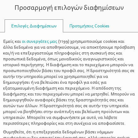
Προσαρμογή επιλογών διαφημίσεων
ΣΥΜΒΟΥΛΟΙ
Επιλογές Διαφημίσεων
Προτιμήσεις Cookies
ΟΙΚΟΓΕΝΕΙΑΚΈΣ ΔΡΑΣΤΗΡΙΌΤΗΤΕΣ
ΟΙΚΟΓΈΝΕΙΑ
>
Εύκολες Πασχαλινές Κατασκευές
Εμείς και
οι συνεργάτες μας
(
1199
) χρησιμοποιούμε cookies και
για Παιδιά
άλλα δεδομένα για να αποθηκεύσουμε, να αποκτήσουμε πρόσβαση
και/ή να επεξεργαστούμε πληροφορίες στη συσκευή σας και
προσωπικά δεδομένα, όπως μοναδικούς αναγνωριστικούς και
ιστορικό περιήγησης. Η διαφήμιση και το περιεχόμενο μπορούν να
προσωποποιηθούν βάσει του προφίλ σας. Η δραστηριότητά σας σε
αυτήν την υπηρεσία μπορεί να χρησιμοποιηθεί για να
δημιουργήσει ή να βελτιώσει ένα προφίλ για εσάς για
εξατομικευμένη διαφήμιση και περιεχόμενο. Η απόδοση της
διαφήμισης και του περιεχομένου μπορεί να μετρηθεί. Μπορούν να
δημιουργηθούν αναφορές βάσει της δραστηριότητάς σας και
αυτών των άλλων. Η δραστηριότητά σας σε αυτήν την υπηρεσία
μπορεί να βοηθήσει στην ανάπτυξη και βελτίωση προϊόντων και
υπηρεσιών. Μπορείτε να συμφωνήσετε με αυτό, να λάβετε
περισσότερες πληροφορίες και στη συνέχεια να αποφασίσετε.
Θυμηθείτε, ότι η επεξεργασία δεδομένων βάσει νόμιμων
συμφερόντων δεν απαιτεί την έγκρισή σας, αλλά μπορείτε ακόμη