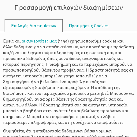
Προσαρμογή επιλογών διαφημίσεων
ΣΥΜΒΟΥΛΟΙ
Επιλογές Διαφημίσεων
Προτιμήσεις Cookies
ΟΙΚΟΓΕΝΕΙΑΚΈΣ ΔΡΑΣΤΗΡΙΌΤΗΤΕΣ
ΟΙΚΟΓΈΝΕΙΑ
>
Εγγραφές στα Εκπαιδευτικά
Εμείς και
οι συνεργάτες μας
(
1199
) χρησιμοποιούμε cookies και
Εργαστήρια του Ολυμπιακού
άλλα δεδομένα για να αποθηκεύσουμε, να αποκτήσουμε πρόσβαση
και/ή να επεξεργαστούμε πληροφορίες στη συσκευή σας και
Μουσείου-Protergia
προσωπικά δεδομένα, όπως μοναδικούς αναγνωριστικούς και
ιστορικό περιήγησης. Η διαφήμιση και το περιεχόμενο μπορούν να
προσωποποιηθούν βάσει του προφίλ σας. Η δραστηριότητά σας σε
αυτήν την υπηρεσία μπορεί να χρησιμοποιηθεί για να
δημιουργήσει ή να βελτιώσει ένα προφίλ για εσάς για
εξατομικευμένη διαφήμιση και περιεχόμενο. Η απόδοση της
διαφήμισης και του περιεχομένου μπορεί να μετρηθεί. Μπορούν να
δημιουργηθούν αναφορές βάσει της δραστηριότητάς σας και
αυτών των άλλων. Η δραστηριότητά σας σε αυτήν την υπηρεσία
μπορεί να βοηθήσει στην ανάπτυξη και βελτίωση προϊόντων και
υπηρεσιών. Μπορείτε να συμφωνήσετε με αυτό, να λάβετε
περισσότερες πληροφορίες και στη συνέχεια να αποφασίσετε.
Θυμηθείτε, ότι η επεξεργασία δεδομένων βάσει νόμιμων
συμφερόντων δεν απαιτεί την έγκρισή σας, αλλά μπορείτε ακόμη