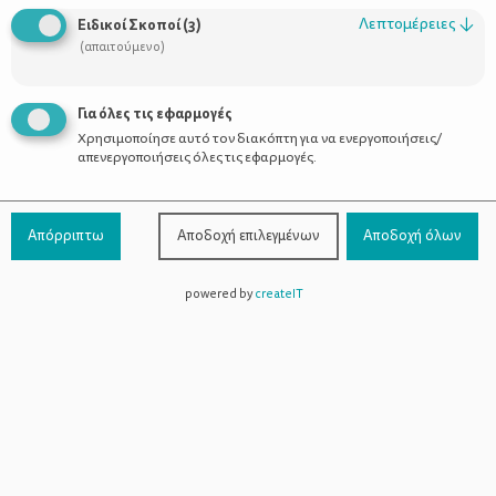
Λήξη:21:30:00 25-09-2018, Έναρξη:18:00:00, Λήξη:21:30:00 26-
Λεπτομέρειες
↓
Ειδικοί Σκοποί
(
3
)
09-2018, Έναρξη:18:00:00, Λήξη:21:30:00 27-09-2018,
(απαιτούμενο)
Έναρξη:18:00:00, Λήξη:21:30:00 28-09-2018, Έναρξη:18:00:00,
Λήξη:21:30:00
Για όλες τις εφαρμογές
Χρησιμοποίησε αυτό τον διακόπτη για να ενεργοποιήσεις/
απενεργοποιήσεις όλες τις εφαρμογές.
Βαθμολογήστε αυτό το άρθρο :
Απόρριπτω
Αποδοχή επιλεγμένων
Αποδοχή όλων
powered by
createIT
ΣΧΕΤΙΚΑ ΑΡΘΡΑ
3 ΙΔΑΝΙΚΕΣ ΠΕΖΟΠΟΡΙΕΣ ΓΙΑ
ΠΑΙΔΙΑ ΣΤΗΝ ΑΤΤΙΚΗ