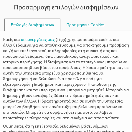
Προσαρμογή επιλογών διαφημίσεων
ΣΥΜΒΟΥΛΟΙ
Επιλογές Διαφημίσεων
Προτιμήσεις Cookies
ΟΙΚΟΓΕΝΕΙΑΚΈΣ ΔΡΑΣΤΗΡΙΌΤΗΤΕΣ
ΟΙΚΟΓΈΝΕΙΑ
>
Εγγραφές στα Νέα Θεατρικά
Εμείς και
οι συνεργάτες μας
(
1199
) χρησιμοποιούμε cookies και
Τμήματα από το Εργαστήρι Χωρίς
άλλα δεδομένα για να αποθηκεύσουμε, να αποκτήσουμε πρόσβαση
και/ή να επεξεργαστούμε πληροφορίες στη συσκευή σας και
Σύνορα
προσωπικά δεδομένα, όπως μοναδικούς αναγνωριστικούς και
ιστορικό περιήγησης. Η διαφήμιση και το περιεχόμενο μπορούν να
προσωποποιηθούν βάσει του προφίλ σας. Η δραστηριότητά σας σε
αυτήν την υπηρεσία μπορεί να χρησιμοποιηθεί για να
δημιουργήσει ή να βελτιώσει ένα προφίλ για εσάς για
εξατομικευμένη διαφήμιση και περιεχόμενο. Η απόδοση της
διαφήμισης και του περιεχομένου μπορεί να μετρηθεί. Μπορούν να
δημιουργηθούν αναφορές βάσει της δραστηριότητάς σας και
αυτών των άλλων. Η δραστηριότητά σας σε αυτήν την υπηρεσία
μπορεί να βοηθήσει στην ανάπτυξη και βελτίωση προϊόντων και
υπηρεσιών. Μπορείτε να συμφωνήσετε με αυτό, να λάβετε
περισσότερες πληροφορίες και στη συνέχεια να αποφασίσετε.
Θυμηθείτε, ότι η επεξεργασία δεδομένων βάσει νόμιμων
συμφερόντων δεν απαιτεί την έγκρισή σας, αλλά μπορείτε ακόμη