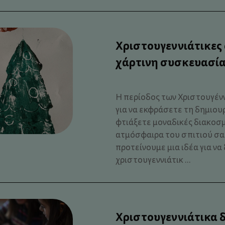
Χριστουγεννιάτικες
χάρτινη συσκευασία
Η περίοδος των Χριστουγέννω
για να εκφράσετε τη δημιουρ
φτιάξετε μοναδικές διακοσμ
ατμόσφαιρα του σπιτιού σας
προτείνουμε μια ιδέα για ν
χριστουγεννιάτικ ...
Χριστουγεννιάτικα 