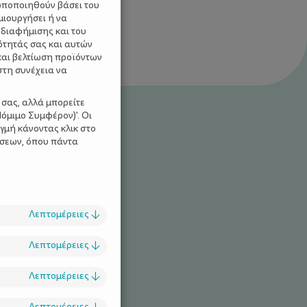
ωποποιηθούν βάσει του
μιουργήσει ή να
 διαφήμισης και του
ότητάς σας και αυτών
και βελτίωση προϊόντων
στη συνέχεια να
 σας, αλλά μπορείτε
όμιμο Συμφέρον)'. Οι
γμή κάνοντας κλικ στο
ίσεων, όπου πάντα
Λεπτομέρειες
↓
ΡΙΕΣ ΓΙΑ ΠΑΙΔΙΑ
Λεπτομέρειες
↓
Λεπτομέρειες
↓