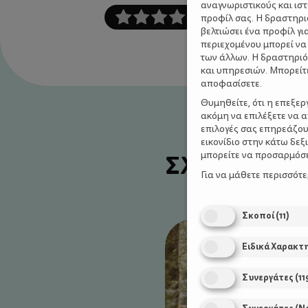
αναγνωριστικούς και ισ
προφίλ σας. Η δραστηρι
βελτιώσει ένα προφίλ γι
περιεχομένου μπορεί να
των άλλων. Η δραστηριό
και υπηρεσιών. Μπορείτ
αποφασίσετε.
Θυμηθείτε, ότι η επεξε
ακόμη να επιλέξετε να 
επιλογές σας επηρεάζου
εικονίδιο στην κάτω δε
ΣΧΕΤΙΚΑ Α
μπορείτε να προσαρμόσετ
Για να μάθετε περισσότ
Σκοποί
(
11
)
Ειδικά Χαρακτ
Συνεργάτες
(
11