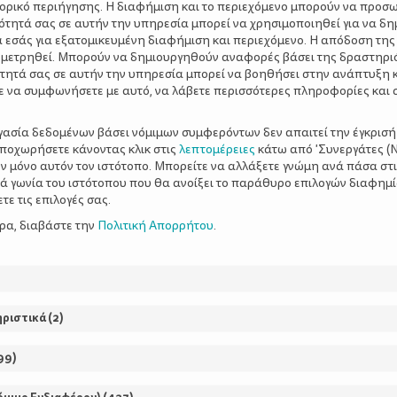
τορικό περιήγησης. Η διαφήμιση και το περιεχόμενο μπορούν να προσ
ότητά σας σε αυτήν την υπηρεσία μπορεί να χρησιμοποιηθεί για να δη
α εσάς για εξατομικευμένη διαφήμιση και περιεχόμενο. Η απόδοση της
 μετρηθεί. Μπορούν να δημιουργηθούν αναφορές βάσει της δραστηρι
τητά σας σε αυτήν την υπηρεσία μπορεί να βοηθήσει στην ανάπτυξη 
ε να συμφωνήσετε με αυτό, να λάβετε περισσότερες πληροφορίες και 
ργασία δεδομένων βάσει νόμιμων συμφερόντων δεν απαιτεί την έγκρισή
αποχωρήσετε κάνοντας κλικ στις
λεπτομέρειες
κάτω από 'Συνεργάτες (Ν
ν μόνο αυτόν τον ιστότοπο. Μπορείτε να αλλάξετε γνώμη ανά πάσα στι
ξιά γωνία του ιστότοπου που θα ανοίξει το παράθυρο επιλογών διαφημ
ΡΘΡΑ
ε τις επιλογές σας.
ερα, διαβάστε την
Πολιτική Απορρήτου
.
3 ΙΔΑΝΙΚΕΣ ΠΕΖΟΠΟ
ηριστικά
(
2
)
ΣΤΗΝ ΑΤΤΙΚΗ
99
)