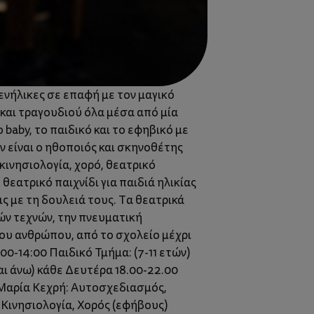
ενήλικες σε επαφή με τον μαγικό
 και τραγουδιού όλα μέσα από μία
baby, το παιδικό και το εφηβικό με
 είναι ο ηθοποιός και σκηνοθέτης
ινησιολογία, χορό, θεατρικό
εατρικό παιχνίδι για παιδιά ηλικίας
ς με τη δουλειά τους. Τα θεατρικά
ών τεχνών, την πνευματική
του ανθρώπου, από το σχολείο μέχρι
0-14:00 Παιδικό Τμήμα: (7-11 ετών)
αι άνω) κάθε Δευτέρα 18.00-22.00
: Μαρία Κεχρή: Αυτοσχεδιασμός,
ινησιολογία, Χορός (εφήβους)