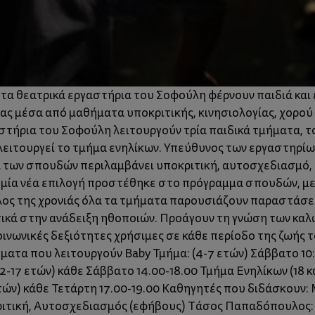
τα θεατρικά εργαστήρια του Σοφούλη φέρνουν παιδιά και 
ας μέσα από μαθήματα υποκριτικής, κινησιολογίας, χορού
τήρια του Σοφούλη λειτουργούν τρία παιδικά τμήματα, το 
ειτουργεί το τμήμα ενηλίκων. Υπεύθυνος των εργαστηρίων
των σπουδών περιλαμβάνει υποκριτική, αυτοσχεδιασμό, κ
ς μία νέα επιλογή προστέθηκε στο πρόγραμμα σπουδών, με θ
έλος της χρονιάς όλα τα τμήματα παρουσιάζουν παραστάσει
κά στην ανάδειξη ηθοποιών. Προάγουν τη γνώση των καλ
κοινωνικές δεξιότητες χρήσιμες σε κάθε περίοδο της ζωής 
ατα που λειτουργούν Baby Τμήμα: (4-7 ετών) Σάββατο 10:0
2-17 ετών) κάθε Σάββατο 14.00-18.00 Τμήμα Ενηλίκων (18 κ
ετών) κάθε Τετάρτη 17.00-19.00 Καθηγητές που διδάσκουν
τική, Αυτοσχεδιασμός (εφήβους) Τάσος Παπαδόπουλος: Κ