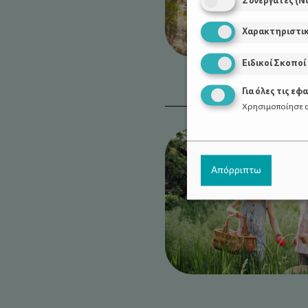
Συνεργάτες (Ν
Χαρακτηριστι
Ειδικοί Σκοποί
Για όλες τις εφ
Χρησιμοποίησε α
Απόρριπτω