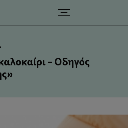
Α
καλοκαίρι – Οδηγός
ης»