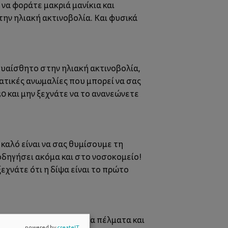
 να φοράτε μακριά μανίκια και
την ηλιακή ακτινοβολία. Και φυσικά
ευαίσθητο στην ηλιακή ακτινοβολία,
ατικές ανωμαλίες που μπορεί να σας
0 και μην ξεχνάτε να το ανανεώνετε
 καλό είναι να σας θυμίσουμε τη
οδηγήσει ακόμα και στο νοσοκομείο!
ξεχνάτε ότι η δίψα είναι το πρώτο
προκαλώντας πρήξιμο στα πέλματα και
powered by
createIT