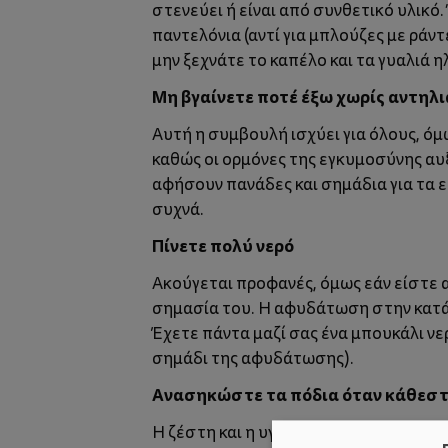
στενεύει ή είναι από συνθετικό υλικό.
παντελόνια (αντί για μπλούζες με ράν
μην ξεχνάτε το καπέλο και τα γυαλιά η
Μη βγαίνετε ποτέ έξω χωρίς αντηλ
Αυτή η συμβουλή ισχύει για όλους, όμ
καθώς οι ορμόνες της εγκυμοσύνης αυξ
αφήσουν πανάδες και σημάδια για τα ε
συχνά.
Πίνετε πολύ νερό
Ακούγεται προφανές, όμως εάν είστε α
σημασία του. Η αφυδάτωση στην κατάσ
Έχετε πάντα μαζί σας ένα μπουκάλι νερό
σημάδι της αφυδάτωσης).
Ανασηκώστε τα πόδια όταν κάθεσ
Η ζέστη και η υγρασία, σε συνδυασμό 