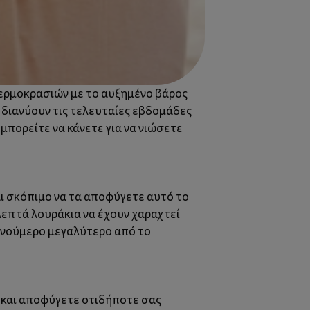
 θερμοκρασιών με το αυξημένο βάρος
ς διανύουν τις τελευταίες εβδομάδες
πορείτε να κάνετε για να νιώσετε
αι σκόπιμο να τα αποφύγετε αυτό το
 λεπτά λουράκια να έχουν χαραχτεί
α νούμερο μεγαλύτερο από το
 και αποφύγετε οτιδήποτε σας