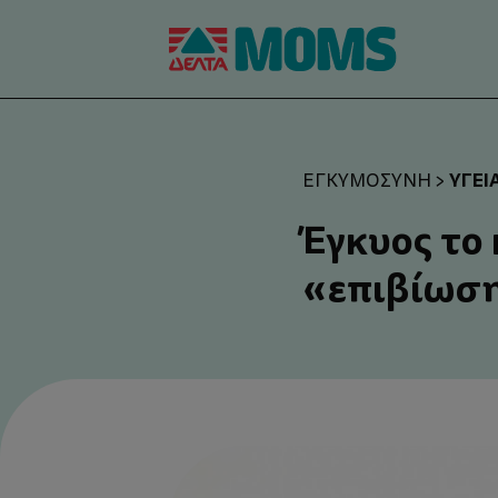
ΥΓΕΊ
ΕΓΚΥΜΟΣΎΝΗ
>
Έγκυος το 
«επιβίωσ