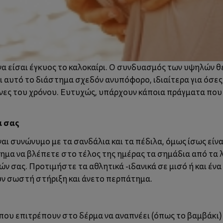
ο να είσαι έγκυος το καλοκαίρι. Ο συνδυασμός των υψηλών
ει αυτό το διάστημα σχεδόν ανυπόφορο, ιδιαίτερα για όσε
νες του χρόνου. Ευτυχώς, υπάρχουν κάποια πράγματα που μ
α σας
ναι συνώνυμο με τα σανδάλια και τα πέδιλα, όμως ίσως είν
βλημα να βλέπετε στο τέλος της ημέρας τα σημάδια από τα
 σας. Προτιμήστε τα αθλητικά -ιδανικά σε μισό ή και έν
υν σωστή στήριξη και άνετο περπάτημα.
ου επιτρέπουν στο δέρμα να αναπνέει (όπως το βαμβάκι)