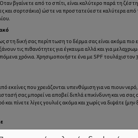
 Όταν βγαίνετε από το σπίτι, είναι καλύτερο παρά τη ζέστη
τες και σορτσάκια) ώστε να προστατεύεστε καλύτερα από 
λίου.
ιακό
ως στη δική σας περίπτωση το δέρμα σας είναι ακόμα πιο 
άνουν τις πιθανότητες για έγκαυμα αλλά και για μελαχρωμ
πόμενα χρόνια. Χρησιμοποιήστε ένα με SPF τουλάχιστον 3
πό εκείνες που χρειάζονται υπενθύμιση για να πιουν νερό,
τασή σας μπορεί να αποβεί διπλά επικίνδυνη και να σας 
 και πίνετε λίγες γουλιές ακόμα και χωρίς να διψάτε (μην 
τε
με το αυξημένο βάρος, βάζει σε δοκιμασία τα πόδια σας, 