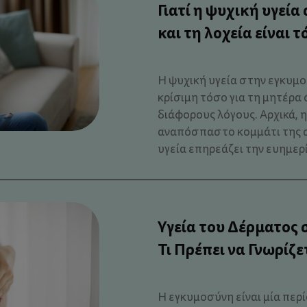
Γιατί η ψυχική υγεί
και τη λοχεία είναι 
Η ψυχική υγεία στην εγκυμοσ
κρίσιμη τόσο για τη μητέρα ό
διάφορους λόγους. Αρχικά, η
αναπόσπαστο κομμάτι της σ
υγεία επηρεάζει την ευημερία
Υγεία του Δέρματος
Τι Πρέπει να Γνωρίζε
Η εγκυμοσύνη είναι μία περ