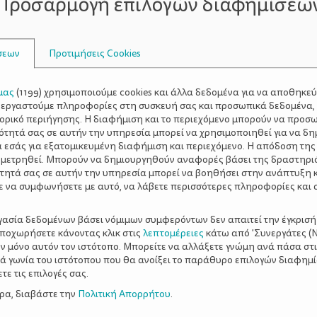
Προσαρμογή επιλογών διαφημίσεω
ωπίσετε, προσπαθήστε να έχετε τα πόδια σας ανασηκωμένα 
ξαπλώνετε ή σε ένα σκαμπό όταν είστε καθισμένη.
σεων
Προτιμήσεις Cookies
κάνετε και πολλά πράγματα για να αποτρέψετε τη ζέστη. Μπ
μας
(
1199
) χρησιμοποιούμε cookies και άλλα δεδομένα για να αποθηκε
βαίνει, και σε συνδυασμό με την κοιλίτσα που συνεχώς φ
ξεργαστούμε πληροφορίες στη συσκευή σας και προσωπικά δεδομένα,
κάνετε. Όταν βιάζεστε αναγκάζετε τους παλμούς της καρδ
τορικό περιήγησης. Η διαφήμιση και το περιεχόμενο μπορούν να προσ
 φουσκωμένη και εξαντλημένη.
ότητά σας σε αυτήν την υπηρεσία μπορεί να χρησιμοποιηθεί για να δη
α εσάς για εξατομικευμένη διαφήμιση και περιεχόμενο. Η απόδοση της
 μετρηθεί. Μπορούν να δημιουργηθούν αναφορές βάσει της δραστηρι
τητά σας σε αυτήν την υπηρεσία μπορεί να βοηθήσει στην ανάπτυξη 
ε να συμφωνήσετε με αυτό, να λάβετε περισσότερες πληροφορίες και 
ργασία δεδομένων βάσει νόμιμων συμφερόντων δεν απαιτεί την έγκρισή
αποχωρήσετε κάνοντας κλικ στις
λεπτομέρειες
κάτω από 'Συνεργάτες (Ν
ν μόνο αυτόν τον ιστότοπο. Μπορείτε να αλλάξετε γνώμη ανά πάσα στι
ξιά γωνία του ιστότοπου που θα ανοίξει το παράθυρο επιλογών διαφημ
ε τις επιλογές σας.
ερα, διαβάστε την
Πολιτική Απορρήτου
.