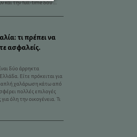
και την full-time δου ...
λία: τι πρέπει να
στε ασφαλείς.
είναι δύο άρρηκτα
Ελλάδα. Είτε πρόκειται για
ή απλή χαλάρωση κάτω από
σφέρει πολλές επιλογές
ια όλη την οικογένεια. Τι