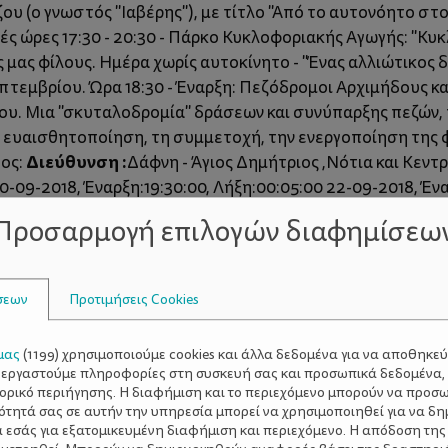
(ο γνωστός "Ιαβέρης"), με τίτλο "Από το αυτονόητο στο 
 ώρες 17:30 - 20:30 - Πάρκο Κυκλοφοριακής Αγωγής: "Κυκ
μας φίλους. Ημέρα χωρίς αυτοκίνητο - "Ένας αλλιώτικος
πτεμβρίου. Ώρα 18:30 - Έναρξη: Πεζόδρομοι Αρχιμήδους κα
ίου. Μια "σκυταλοδρομία" δράσεων και συνύπαρξης πεζών,
 ευαισθητοποίηση, τη συμμετοχή, την ενεργοποίηση της φ
Διεύθυνση :
δος:
Δάφνη - Άγιος Δημήτριος ,Νότια και Κεντ
20-09-2018, Έναρξη:19:30:00, Λήξη:00:05:00 22-09-2018, Έν
Προσαρμογή επιλογών διαφημίσεω
σεων
Προτιμήσεις Cookies
μας
(
1199
) χρησιμοποιούμε cookies και άλλα δεδομένα για να αποθηκε
ξεργαστούμε πληροφορίες στη συσκευή σας και προσωπικά δεδομένα,
τορικό περιήγησης. Η διαφήμιση και το περιεχόμενο μπορούν να προσ
ότητά σας σε αυτήν την υπηρεσία μπορεί να χρησιμοποιηθεί για να δη
α εσάς για εξατομικευμένη διαφήμιση και περιεχόμενο. Η απόδοση της