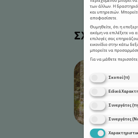
περιεχομένου μπορεί να
των άλλων. Η δραστηριό
και υπηρεσιών. Μπορείτ
αποφασίσετε.
Θυμηθείτε, ότι η επεξε
ΣΧΕΤΙΚΑ Α
ακόμη να επιλέξετε να 
επιλογές σας επηρεάζου
εικονίδιο στην κάτω δε
μπορείτε να προσαρμόσετ
Για να μάθετε περισσότ
Σκοποί
(
11
)
Ειδικά Χαρακτ
Συνεργάτες
(
11
Συνεργάτες (Ν
Χαρακτηριστι