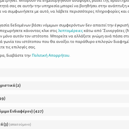
 μετρηθεί. Μπορούν να δημιουργηθούν αναφορές βάσει της δραστηρι
τητά σας σε αυτήν την υπηρεσία μπορεί να βοηθήσει στην ανάπτυξη 
ε να συμφωνήσετε με αυτό, να λάβετε περισσότερες πληροφορίες και 
ργασία δεδομένων βάσει νόμιμων συμφερόντων δεν απαιτεί την έγκρισή
ΡΘΡΑ
αποχωρήσετε κάνοντας κλικ στις
λεπτομέρειες
κάτω από 'Συνεργάτες (Ν
ν μόνο αυτόν τον ιστότοπο. Μπορείτε να αλλάξετε γνώμη ανά πάσα στι
ξιά γωνία του ιστότοπου που θα ανοίξει το παράθυρο επιλογών διαφημ
ε τις επιλογές σας.
ερα, διαβάστε την
Πολιτική Απορρήτου
.
3 ΙΔΑΝΙΚΕΣ ΠΕΖΟΠΟ
ΣΤΗΝ ΑΤΤΙΚΗ
ηριστικά
(
2
)
Πόσες φορές έχεις σκεφτεί ν
99
)
μια βόλτα στο βουνό αλλά σ
ότι θα είναι δύσκολο, κουρα
όμιμο Ενδιαφέρον)
(
427
)
θα το ευχαριστηθούν; Η πεζο
τους «επαγγελματίες», υπάρ
κά
(
3
)
(απαιτούμενο)