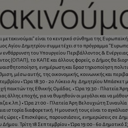
ι μετακινούμαι" είναι το κεντρικό σύνθημα της Ευρωπαϊκ
Δήμος Αγίου Δημητρίου συμμετέχει στο πρόγραμμα "Ευρωπα
ην ενθάρρυνση του Υπουργείου Περιβάλλοντος & Ενέργειας
τος (ΟΠΑΠ), το ΚΑΠΕ και άλλους φορείς, ο Δήμος θα διορ
ευαισθητοποίηση, ενημέρωση και δραστηριοποίηση πολιτώ
θμιση, μέσω αυτής, της οικονομικής, κοινωνικής και περι
εμβρίου • Ώρα 18:30 - 2ο Λύκειο Αγ. Δημητρίου Μπάσκετ μ
ή παικτών της Εθνικής Ομάδας. • Ώρα 19:30 - Πλατεία Άρη
μιας άλλης εποχής, για να θυμηθούν οι μεγάλοι και να μάθουν
ιζα κ.λπ.) • Ώρα 21:00 - Πλατεία Άρη Βελουχιώτη Συναυλ
μια ιστορία διαφορετική. Η μουσική τους είναι το αγκάλια
ς ώρες • Επισκέψεις, παρουσιάσεις, ενημερώσεις σε Δημο
ήμου. Τρίτη 18 Σεπτεμβρίου • Ώρα 19:00 - 6ο Δημοτικό Σ