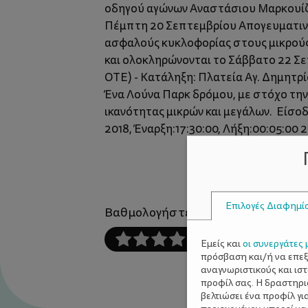
οδηγού αγώνων Αναστάσιου Μαρκουίζου 
Πέμπτη 20 Σεπτεμβρίου Απογευματινές
ασφαλούς κυκλοφορίας στους μικρούς 
και ολοκληρώνονται το Σάββατο 22 Σε
ΟΤΕ) - Κατάληξη: Πλατεία Αγ. Δημητρ
Ένα Λούνα Παρκ δρόμου, με στόχο την
ικανότητας μικρών και μεγάλων. Είσο
2018, Έναρξη:17:30:00, Λήξη:00:05:00 
Επιλογές Διαφημί
Βαθμολογήστε αυτό το άρθρο :
Εμείς και
οι συνεργάτες 
πρόσβαση και/ή να επε
αναγνωριστικούς και ισ
προφίλ σας. Η δραστηρι
βελτιώσει ένα προφίλ γι