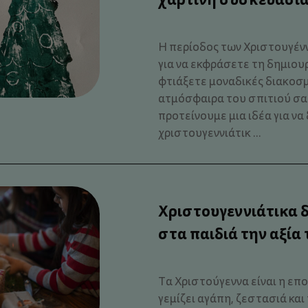
Η περίοδος των Χριστουγέννω
για να εκφράσετε τη δημιουρ
φτιάξετε μοναδικές διακοσμ
ατμόσφαιρα του σπιτιού σας
προτείνουμε μια ιδέα για ν
χριστουγεννιάτικ ...
Χριστουγεννιάτικα 
στα παιδιά την αξία
Τα Χριστούγεννα είναι η επο
γεμίζει αγάπη, ζεστασιά και