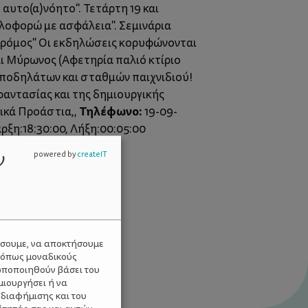
αυτο(α)νόητο". Τετάρτη 19 και
λοφορώ με ασφάλεια". Σεμινάρια
 δρόμος" Οι εκδηλώσεις κορυφώνονται
ι Μύρωνος (Αφετηρία παλιό κτίριο
 ποδηλάτων και σταθμών παιχνιδιού!
αντασίας και της δημιουργικής
Τηλέφωνο:
ρικά Προάστια,,
19-09-
αρξη:18:30:00, Λήξη:00:05:00
ν
powered by
createIT
ύσουμε, να αποκτήσουμε
 όπως μοναδικούς
ωποποιηθούν βάσει του
μιουργήσει ή να
 διαφήμισης και του