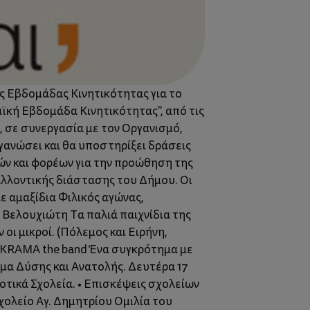
ής Εβδομάδας Κινητικότητας για το
ϊκή Εβδομάδα Κινητικότητας", από τις
, σε συνεργασία με τον Οργανισμό,
γανώσει και θα υποστηρίξει δράσεις
ν και φορέων για την προώθηση της
βαλλοντικής διάστασης του Δήμου. Οι
ε αμαξίδια Φιλικός αγώνας,
 Βελουχιώτη Τα παλιά παιχνίδια της
 οι μικροί. (Πόλεμος και Ειρήνη,
ία KRΑMA the band Ένα συγκρότημα με
σμα Δύσης και Ανατολής. Δευτέρα 17
τικά Σχολεία. • Επισκέψεις σχολείων
χολείο Αγ. Δημητρίου Ομιλία του