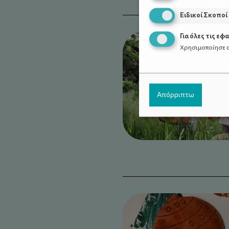
Ειδικοί Σκοποί
Για όλες τις εφ
Χρησιμοποίησε α
Απόρριπτω