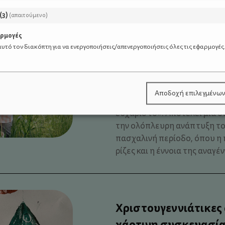
(
3
)
(απαιτούμενο)
αρμογές
Ένα Πάσχα με περισ
υτό τον διακόπτη για να ενεργοποιήσεις/απενεργοποιήσεις όλες τις εφαρμογές
λιγότερο Wi-Fi
Αποδοχή επιλεγμένω
Η ενασχόληση με τη φύση δε
ευχάριστο». Αποτελεί μια 
την ολόπλευρη ανάπτυξη του
πασχαλινή περίοδο, όπου η 
ρίζες και η έννοια της αναγέν
Χριστουγεννιάτικες
χάρτινη συσκευασία