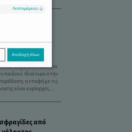
Λεπτομέρειες
↓
σότερη φύση και
.
ν
Αποδοχή όλων
ν είναι απλώς «κάτι
ουσιαστική συνιστώσα για
 παιδιού. Ιδιαίτερα στην
παράδοση, η επαφή με τις
νησης είναι κυρίαρχες, ...
 σφραγίδες από
 γάλακτος