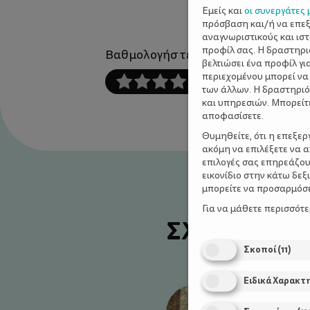
Εμείς και
οι συνεργάτες 
πρόσβαση και/ή να επε
αναγνωριστικούς και ισ
προφίλ σας. Η δραστηρι
Βαθμολογήστε αυτό το άρθρο :
βελτιώσει ένα προφίλ γι
περιεχομένου μπορεί να
των άλλων. Η δραστηριό
και υπηρεσιών. Μπορείτ
αποφασίσετε.
Θυμηθείτε, ότι η επεξε
ακόμη να επιλέξετε να 
επιλογές σας επηρεάζου
εικονίδιο στην κάτω δε
μπορείτε να προσαρμόσετ
Για να μάθετε περισσότ
ΣΧΕΤΙΚΑ Α
Σκοποί
(
11
)
Ειδικά Χαρακτ