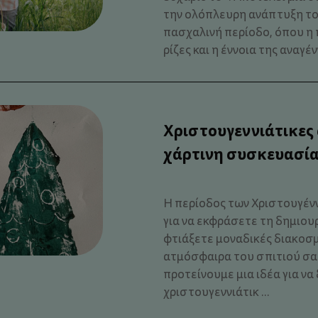
την ολόπλευρη ανάπτυξη του
πασχαλινή περίοδο, όπου η 
ρίζες και η έννοια της αναγέν
Χριστουγεννιάτικες
χάρτινη συσκευασία
Η περίοδος των Χριστουγέννω
για να εκφράσετε τη δημιουρ
φτιάξετε μοναδικές διακοσμ
ατμόσφαιρα του σπιτιού σας
προτείνουμε μια ιδέα για ν
χριστουγεννιάτικ ...