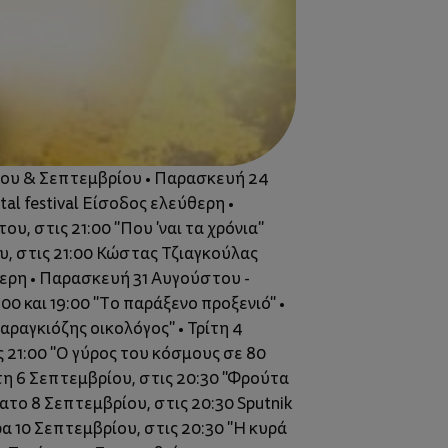
του & Σεπτεμβρίου • Παρασκευή 24
l festival Είσοδος ελεύθερη •
, στις 21:00 "Που 'ναι τα χρόνια"
υ, στις 21:00 Κώστας Τζιαγκούλας
ερη • Παρασκευή 31 Αυγούστου -
0 και 19:00 "Το παράξενο προξενιό" •
αραγκιόζης οικολόγος" • Τρίτη 4
 21:00 "Ο γύρος του κόσμους σε 80
πτη 6 Σεπτεμβρίου, στις 20:30 "Φρούτα
ατο 8 Σεπτεμβρίου, στις 20:30 Sputnik
α 10 Σεπτεμβρίου, στις 20:30 "Η κυρά