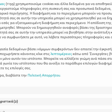
μας
(
1199
) χρησιμοποιούμε cookies και άλλα δεδομένα για να αποθηκε
ξεργαστούμε πληροφορίες στη συσκευή σας και προσωπικά δεδομένα,
τορικό περιήγησης. Η διαφήμιση και το περιεχόμενο μπορούν να προσ
ότητά σας σε αυτήν την υπηρεσία μπορεί να χρησιμοποιηθεί για να δη
α εσάς για εξατομικευμένη διαφήμιση και περιεχόμενο. Η απόδοση της
 μετρηθεί. Μπορούν να δημιουργηθούν αναφορές βάσει της δραστηρι
τητά σας σε αυτήν την υπηρεσία μπορεί να βοηθήσει στην ανάπτυξη 
ε να συμφωνήσετε με αυτό, να λάβετε περισσότερες πληροφορίες και 
ργασία δεδομένων βάσει νόμιμων συμφερόντων δεν απαιτεί την έγκρισή
αποχωρήσετε κάνοντας κλικ στις
λεπτομέρειες
κάτω από 'Συνεργάτες (Ν
ν μόνο αυτόν τον ιστότοπο. Μπορείτε να αλλάξετε γνώμη ανά πάσα στι
ξιά γωνία του ιστότοπου που θα ανοίξει το παράθυρο επιλογών διαφημ
ε τις επιλογές σας.
ερα, διαβάστε την
Πολιτική Απορρήτου
.
ΡΘΡΑ
ηριστικά
(
2
)