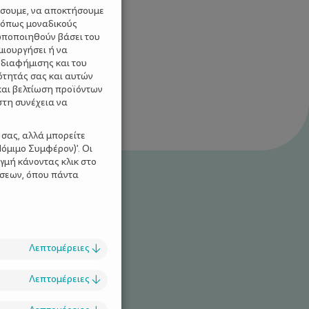
ύσουμε, να αποκτήσουμε
 όπως μοναδικούς
ωποποιηθούν βάσει του
μιουργήσει ή να
 διαφήμισης και του
ότητάς σας και αυτών
και βελτίωση προϊόντων
στη συνέχεια να
 σας, αλλά μπορείτε
όμιμο Συμφέρον)'. Οι
γμή κάνοντας κλικ στο
ίσεων, όπου πάντα
Λεπτομέρειες
↓
Λεπτομέρειες
↓