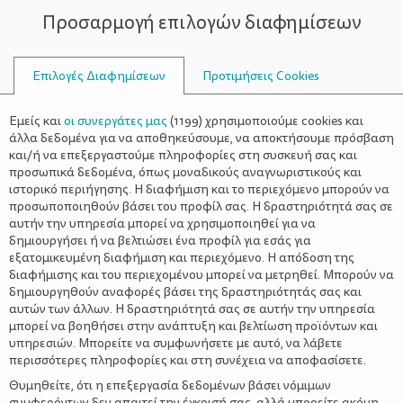
Προσαρμογή επιλογών διαφημίσεων
ΣΥΜΒΟΥΛΟΙ
Επιλογές Διαφημίσεων
Προτιμήσεις Cookies
ΟΙΚΟΓΕΝΕΙΑΚΈΣ ΔΡΑΣΤΗΡΙΌΤΗΤΕΣ
ΟΙΚΟΓΈΝΕΙΑ
>
Φτιάξε με την οικογένειά σου
Εμείς και
οι συνεργάτες μας
(
1199
) χρησιμοποιούμε cookies και
πολύχρωμες μπλούζες με τη
άλλα δεδομένα για να αποθηκεύσουμε, να αποκτήσουμε πρόσβαση
και/ή να επεξεργαστούμε πληροφορίες στη συσκευή σας και
μέθοδο tie-dye και «ζωντανέψτε»
προσωπικά δεδομένα, όπως μοναδικούς αναγνωριστικούς και
ιστορικό περιήγησης. Η διαφήμιση και το περιεχόμενο μπορούν να
τα ρούχα σας
προσωποποιηθούν βάσει του προφίλ σας. Η δραστηριότητά σας σε
αυτήν την υπηρεσία μπορεί να χρησιμοποιηθεί για να
δημιουργήσει ή να βελτιώσει ένα προφίλ για εσάς για
εξατομικευμένη διαφήμιση και περιεχόμενο. Η απόδοση της
διαφήμισης και του περιεχομένου μπορεί να μετρηθεί. Μπορούν να
δημιουργηθούν αναφορές βάσει της δραστηριότητάς σας και
αυτών των άλλων. Η δραστηριότητά σας σε αυτήν την υπηρεσία
μπορεί να βοηθήσει στην ανάπτυξη και βελτίωση προϊόντων και
υπηρεσιών. Μπορείτε να συμφωνήσετε με αυτό, να λάβετε
περισσότερες πληροφορίες και στη συνέχεια να αποφασίσετε.
Θυμηθείτε, ότι η επεξεργασία δεδομένων βάσει νόμιμων
συμφερόντων δεν απαιτεί την έγκρισή σας, αλλά μπορείτε ακόμη