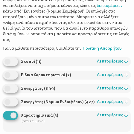
να επιλέξετε να αποχωρήσετε κάνοντας κλικ στις
λεπτομέρειες
κάτω από 'Συνεργάτες (Νόμιμο Συμφέρον)'. Οι επιλογές σας
επηρεάζουν μόνο αυτόν τον ιστότοπο. Μπορείτε να αλλάξετε
γνώμη ανά πάσα στιγμή κάνοντας κλικ στο εικονίδιο στην κάτω
δεξιά γωνία του ιστότοπου που θα ανοίξει το παράθυρο επιλογών
διαφημίσεων, όπου πάντα μπορείτε να προσαρμόσετε τις επιλογές
σας.
Για να μάθετε περισσότερα, διαβάστε την
Πολιτική Απορρήτου
.
Σε καταλαβαίνουμε απόλυτα! Η «ζωή» στο σπίτι συνεχίζεται
Λεπτομέρειες
↓
Σκοποί
(
11
)
χωρίς να ξέρουμε πότε θα επανέλθουμε και πάλι σε ρυθμούς
κανονικότητας και εσύ έχεις ήδη εξαντλήσει κάθε νέα
Λεπτομέρειες
↓
Ειδικά Χαρακτηριστικά
(
2
)
δραστηριότητα που σκέφτηκες για να απασχολήσεις
δημιουργικά τα παιδιά σου. Και επιτραπέζια έπαιξες μαζί τους,
Λεπτομέρειες
↓
Συνεργάτες
(
1199
)
και κινούμενα σχέδια ή ταινίες είδες, και κουκλοθέατρο τούς
έκανες και ζωγραφική και ό,τι άλλο μπορεί να σκεφτεί ο
Λεπτομέρειες
↓
Συνεργάτες (Νόμιμο Ενδιαφέρον)
(
427
)
ανθρώπινος νους.
Οι δημιουργικές ιδέες, όμως, δε σταματούν εδώ. Τι, δεν
Λεπτομέρειες
↓
Χαρακτηριστικά
(
3
)
το πιστεύεις; Κι, όμως, μπορείς αυτό το Σαββατοκύριακο
(απαιτούμενο)
εσύ και τα παιδιά σου να γίνετε για λίγο… σχεδιαστές
μόδας.