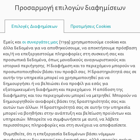
Προσαρμογή επιλογών διαφημίσεων
ΣΥΜΒΟΥΛΟΙ
Επιλογές Διαφημίσεων
Προτιμήσεις Cookies
ΟΙΚΟΓΕΝΕΙΑΚΈΣ ΔΡΑΣΤΗΡΙΌΤΗΤΕΣ
ΟΙΚΟΓΈΝΕΙΑ
>
Φυσικές λύσεις για τα κουνούπια
Εμείς και
οι συνεργάτες μας
(
1199
) χρησιμοποιούμε cookies και
άλλα δεδομένα για να αποθηκεύσουμε, να αποκτήσουμε πρόσβαση
και/ή να επεξεργαστούμε πληροφορίες στη συσκευή σας και
προσωπικά δεδομένα, όπως μοναδικούς αναγνωριστικούς και
ιστορικό περιήγησης. Η διαφήμιση και το περιεχόμενο μπορούν να
προσωποποιηθούν βάσει του προφίλ σας. Η δραστηριότητά σας σε
αυτήν την υπηρεσία μπορεί να χρησιμοποιηθεί για να
δημιουργήσει ή να βελτιώσει ένα προφίλ για εσάς για
εξατομικευμένη διαφήμιση και περιεχόμενο. Η απόδοση της
διαφήμισης και του περιεχομένου μπορεί να μετρηθεί. Μπορούν να
δημιουργηθούν αναφορές βάσει της δραστηριότητάς σας και
αυτών των άλλων. Η δραστηριότητά σας σε αυτήν την υπηρεσία
μπορεί να βοηθήσει στην ανάπτυξη και βελτίωση προϊόντων και
υπηρεσιών. Μπορείτε να συμφωνήσετε με αυτό, να λάβετε
περισσότερες πληροφορίες και στη συνέχεια να αποφασίσετε.
Θυμηθείτε, ότι η επεξεργασία δεδομένων βάσει νόμιμων
συμφερόντων δεν απαιτεί την έγκρισή σας, αλλά μπορείτε ακόμη