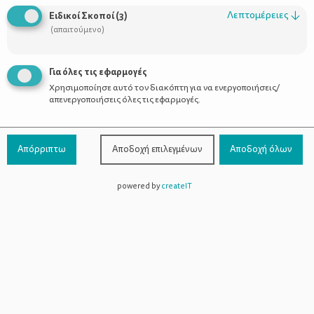
Ζωγραφικό τελάρο αγρόκτημα • Κατασκευή γλυκίσματος Η
Λεπτομέρειες
↓
εκδήλωση θα ολοκληρωθεί με αφήγηση παραμυθιού για μικρά
Ειδικοί Σκοποί
(
3
)
και μεγάλα παιδιά από την ηθοποιό Ειρήνη Χέλιου, (Ηθοποιός-
(απαιτούμενο)
Θεατροπαιδαγωγός-Ειδική Παιδαγωγός). Είσοδος ελεύθερη
Διεύθυνση :
Myrtillo Cafe ,Πάρκο για το Παιδί και τον Πολιτισμό
Για όλες τις εφαρμογές
Τηλέφωνο:
(πρώην ΚΑΠΑΨ),,
30-09-2018, Έναρξη:11:00:00,
Χρησιμοποίησε αυτό τον διακόπτη για να ενεργοποιήσεις/
Λήξη:18:00:00
απενεργοποιήσεις όλες τις εφαρμογές.
Απόρριπτω
Αποδοχή επιλεγμένων
Αποδοχή όλων
Βαθμολογήστε αυτό το άρθρο :
powered by
createIT
ΣΧΕΤΙΚΑ ΑΡΘΡΑ
3 ΙΔΑΝΙΚΕΣ ΠΕΖΟΠΟΡΙΕΣ ΓΙΑ