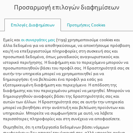
Προσαρμογή επιλογών διαφημίσεων
ΣΥΜΒΟΥΛΟΙ
Επιλογές Διαφημίσεων
Προτιμήσεις Cookies
ΟΙΚΟΓΕΝΕΙΑΚΈΣ ΔΡΑΣΤΗΡΙΌΤΗΤΕΣ
ΟΙΚΟΓΈΝΕΙΑ
>
Γη Θεραπαινίς: Δημιουργώντας
Εμείς και
οι συνεργάτες μας
(
1199
) χρησιμοποιούμε cookies και
ένα αγρόκτημα για τον αυτισμό
άλλα δεδομένα για να αποθηκεύσουμε, να αποκτήσουμε πρόσβαση
και/ή να επεξεργαστούμε πληροφορίες στη συσκευή σας και
προσωπικά δεδομένα, όπως μοναδικούς αναγνωριστικούς και
ιστορικό περιήγησης. Η διαφήμιση και το περιεχόμενο μπορούν να
προσωποποιηθούν βάσει του προφίλ σας. Η δραστηριότητά σας σε
αυτήν την υπηρεσία μπορεί να χρησιμοποιηθεί για να
δημιουργήσει ή να βελτιώσει ένα προφίλ για εσάς για
εξατομικευμένη διαφήμιση και περιεχόμενο. Η απόδοση της
διαφήμισης και του περιεχομένου μπορεί να μετρηθεί. Μπορούν να
δημιουργηθούν αναφορές βάσει της δραστηριότητάς σας και
αυτών των άλλων. Η δραστηριότητά σας σε αυτήν την υπηρεσία
μπορεί να βοηθήσει στην ανάπτυξη και βελτίωση προϊόντων και
υπηρεσιών. Μπορείτε να συμφωνήσετε με αυτό, να λάβετε
περισσότερες πληροφορίες και στη συνέχεια να αποφασίσετε.
Θυμηθείτε, ότι η επεξεργασία δεδομένων βάσει νόμιμων
συμφερόντων δεν απαιτεί την έγκρισή σας, αλλά μπορείτε ακόμη