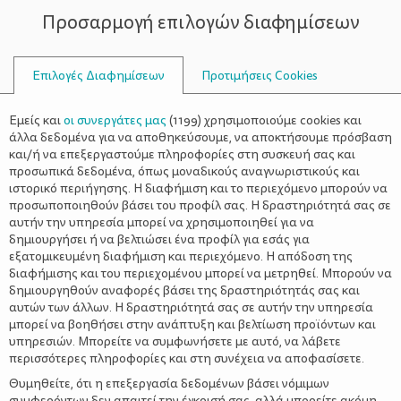
Προσαρμογή επιλογών διαφημίσεων
ΣΥΜΒΟΥΛΟΙ
Επιλογές Διαφημίσεων
Προτιμήσεις Cookies
ΟΙΚΟΓΕΝΕΙΑΚΈΣ ΔΡΑΣΤΗΡΙΌΤΗΤΕΣ
ΟΙΚΟΓΈΝΕΙΑ
>
Η άνοιξη στο σπίτι μας –
Εμείς και
οι συνεργάτες μας
(
1199
) χρησιμοποιούμε cookies και
Ανανέωση με 10 απλούς τρόπους
άλλα δεδομένα για να αποθηκεύσουμε, να αποκτήσουμε πρόσβαση
και/ή να επεξεργαστούμε πληροφορίες στη συσκευή σας και
προσωπικά δεδομένα, όπως μοναδικούς αναγνωριστικούς και
ιστορικό περιήγησης. Η διαφήμιση και το περιεχόμενο μπορούν να
προσωποποιηθούν βάσει του προφίλ σας. Η δραστηριότητά σας σε
αυτήν την υπηρεσία μπορεί να χρησιμοποιηθεί για να
δημιουργήσει ή να βελτιώσει ένα προφίλ για εσάς για
εξατομικευμένη διαφήμιση και περιεχόμενο. Η απόδοση της
διαφήμισης και του περιεχομένου μπορεί να μετρηθεί. Μπορούν να
δημιουργηθούν αναφορές βάσει της δραστηριότητάς σας και
αυτών των άλλων. Η δραστηριότητά σας σε αυτήν την υπηρεσία
μπορεί να βοηθήσει στην ανάπτυξη και βελτίωση προϊόντων και
υπηρεσιών. Μπορείτε να συμφωνήσετε με αυτό, να λάβετε
περισσότερες πληροφορίες και στη συνέχεια να αποφασίσετε.
Θυμηθείτε, ότι η επεξεργασία δεδομένων βάσει νόμιμων
συμφερόντων δεν απαιτεί την έγκρισή σας, αλλά μπορείτε ακόμη