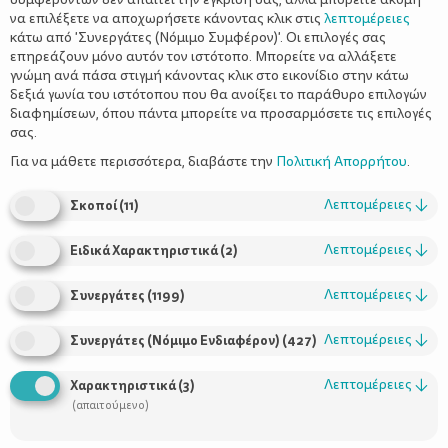
να επιλέξετε να αποχωρήσετε κάνοντας κλικ στις
λεπτομέρειες
κάτω από 'Συνεργάτες (Νόμιμο Συμφέρον)'. Οι επιλογές σας
επηρεάζουν μόνο αυτόν τον ιστότοπο. Μπορείτε να αλλάξετε
γνώμη ανά πάσα στιγμή κάνοντας κλικ στο εικονίδιο στην κάτω
δεξιά γωνία του ιστότοπου που θα ανοίξει το παράθυρο επιλογών
διαφημίσεων, όπου πάντα μπορείτε να προσαρμόσετε τις επιλογές
σας.
Ανοίξτε τα παράθυρα και αφήστε τον ανοιξιάτικο αέρα να
Για να μάθετε περισσότερα, διαβάστε την
Πολιτική Απορρήτου
.
φέρει τα πάνω κάτω στο μέχρι πρότινος χειμωνιάτικο σπίτι
σας.
Λεπτομέρειες
↓
Σκοποί
(
11
)
Αν ο Οκτώβριος είναι παραδοσιακά ο μήνας που το σπίτι
«ντύνεται» για τις επερχόμενες κρύες μέρες και νύχτες, ο
Λεπτομέρειες
↓
Ειδικά Χαρακτηριστικά
(
2
)
πολυτραγουδισμένος ξανθός Απρίλης του Μίκη Θεοδωράκη,
μήνας της Πασχαλιάς και της Ανάστασης, δείχνει στον χειμώνα
Λεπτομέρειες
↓
Συνεργάτες
(
1199
)
την έξοδο και μας ωθεί προς μικρές και μεγάλες αλλαγές. Οι
παλιές νοικοκυρές ξεκινούσαν τις αλλαγές της ζωής τους από το
Λεπτομέρειες
↓
Συνεργάτες (Νόμιμο Ενδιαφέρον)
(
427
)
ίδιο τους το σπίτι. Οι σύγχρονες εργαζόμενες γυναίκες πιάνουμε
την άκρη του νήματος της ανανέωσης από τον εαυτό μας.
Λεπτομέρειες
↓
Χαρακτηριστικά
(
3
)
Όποια κι αν είναι η αφετηρία του καθενός, το σπίτι είναι εκεί
(απαιτούμενο)
που αφήνεις, όχι το καπέλο, αλλά την καρδιά σου, οπότε ας
κάνουμε ανοιξιάτικο το καταφύγιό μας ανανεώνοντάς το από το