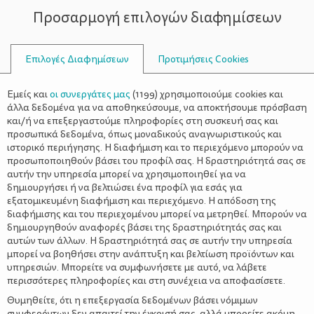
Προσαρμογή επιλογών διαφημίσεων
ΣΥΜΒΟΥΛΟΙ
Επιλογές Διαφημίσεων
Προτιμήσεις Cookies
ΟΙΚΟΓΕΝΕΙΑΚΈΣ ΔΡΑΣΤΗΡΙΌΤΗΤΕΣ
ΟΙΚΟΓΈΝΕΙΑ
>
“Η τέχνη της αγχιμαχίας” για
Εμείς και
οι συνεργάτες μας
(
1199
) χρησιμοποιούμε cookies και
παιδιά 12 – 14 ετών
άλλα δεδομένα για να αποθηκεύσουμε, να αποκτήσουμε πρόσβαση
και/ή να επεξεργαστούμε πληροφορίες στη συσκευή σας και
προσωπικά δεδομένα, όπως μοναδικούς αναγνωριστικούς και
ιστορικό περιήγησης. Η διαφήμιση και το περιεχόμενο μπορούν να
προσωποποιηθούν βάσει του προφίλ σας. Η δραστηριότητά σας σε
αυτήν την υπηρεσία μπορεί να χρησιμοποιηθεί για να
δημιουργήσει ή να βελτιώσει ένα προφίλ για εσάς για
εξατομικευμένη διαφήμιση και περιεχόμενο. Η απόδοση της
διαφήμισης και του περιεχομένου μπορεί να μετρηθεί. Μπορούν να
δημιουργηθούν αναφορές βάσει της δραστηριότητάς σας και
αυτών των άλλων. Η δραστηριότητά σας σε αυτήν την υπηρεσία
μπορεί να βοηθήσει στην ανάπτυξη και βελτίωση προϊόντων και
υπηρεσιών. Μπορείτε να συμφωνήσετε με αυτό, να λάβετε
περισσότερες πληροφορίες και στη συνέχεια να αποφασίσετε.
Θυμηθείτε, ότι η επεξεργασία δεδομένων βάσει νόμιμων
συμφερόντων δεν απαιτεί την έγκρισή σας, αλλά μπορείτε ακόμη