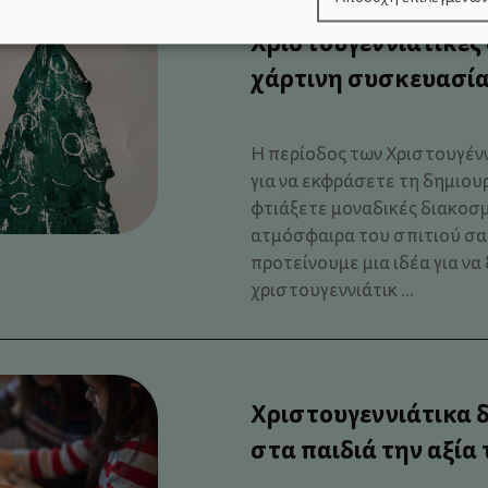
Χριστουγεννιάτικες
χάρτινη συσκευασία
Η περίοδος των Χριστουγέννω
για να εκφράσετε τη δημιουρ
φτιάξετε μοναδικές διακοσμ
ατμόσφαιρα του σπιτιού σας
προτείνουμε μια ιδέα για ν
χριστουγεννιάτικ ...
Χριστουγεννιάτικα 
στα παιδιά την αξία