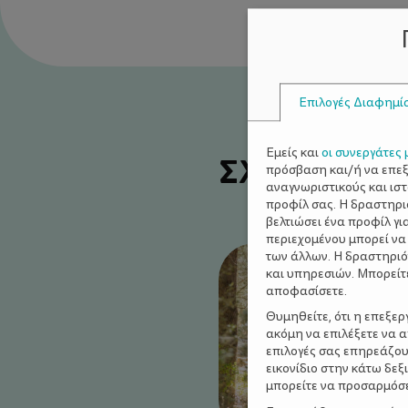
Επιλογές Διαφημί
Εμείς και
οι συνεργάτες 
ΣΧΕΤΙΚΑ Α
πρόσβαση και/ή να επε
αναγνωριστικούς και ισ
προφίλ σας. Η δραστηρι
βελτιώσει ένα προφίλ γι
περιεχομένου μπορεί να
των άλλων. Η δραστηριό
και υπηρεσιών. Μπορείτ
αποφασίσετε.
Θυμηθείτε, ότι η επεξε
ακόμη να επιλέξετε να 
επιλογές σας επηρεάζου
εικονίδιο στην κάτω δε
μπορείτε να προσαρμόσετ