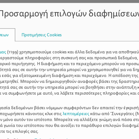
Προσαρμογή επιλογών διαφημίσεω
σεων
Προτιμήσεις Cookies
μας
(
1199
) χρησιμοποιούμε cookies και άλλα δεδομένα για να αποθηκε
ΡΘΡΑ
ξεργαστούμε πληροφορίες στη συσκευή σας και προσωπικά δεδομένα,
τορικό περιήγησης. Η διαφήμιση και το περιεχόμενο μπορούν να προσ
ότητά σας σε αυτήν την υπηρεσία μπορεί να χρησιμοποιηθεί για να δη
α εσάς για εξατομικευμένη διαφήμιση και περιεχόμενο. Η απόδοση της
 μετρηθεί. Μπορούν να δημιουργηθούν αναφορές βάσει της δραστηρι
τητά σας σε αυτήν την υπηρεσία μπορεί να βοηθήσει στην ανάπτυξη 
3 ΙΔΑΝΙΚΕΣ ΠΕΖΟΠΟ
ε να συμφωνήσετε με αυτό, να λάβετε περισσότερες πληροφορίες και 
ΣΤΗΝ ΑΤΤΙΚΗ
ργασία δεδομένων βάσει νόμιμων συμφερόντων δεν απαιτεί την έγκρισή
αποχωρήσετε κάνοντας κλικ στις
λεπτομέρειες
κάτω από 'Συνεργάτες (Ν
ν μόνο αυτόν τον ιστότοπο. Μπορείτε να αλλάξετε γνώμη ανά πάσα στι
Πόσες φορές έχεις σκεφτεί ν
ξιά γωνία του ιστότοπου που θα ανοίξει το παράθυρο επιλογών διαφημ
ε τις επιλογές σας.
μια βόλτα στο βουνό αλλά σ