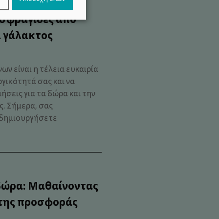
 σφραγίδες από
 γάλακτος
ν είναι η τέλεια ευκαιρία
γικότητά σας και να
ήσεις για τα δώρα και την
. Σήμερα, σας
α δημιουργήσετε
δώρα: Μαθαίνοντας
 της προσφοράς