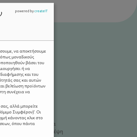
ν
powered by
createIT
ύσουμε, να αποκτήσουμε
 όπως μοναδικούς
ωποποιηθούν βάσει του
μιουργήσει ή να
 διαφήμισης και του
ότητάς σας και αυτών
και βελτίωση προϊόντων
ΡΙΕΣ ΓΙΑ ΠΑΙΔΙΑ
στη συνέχεια να
 σας, αλλά μπορείτε
όμιμο Συμφέρον)'. Οι
γμή κάνοντας κλικ στο
α βγεις με τα παιδιά για
ίσεων, όπου πάντα
ε έχει σταματήσει η σκέψη