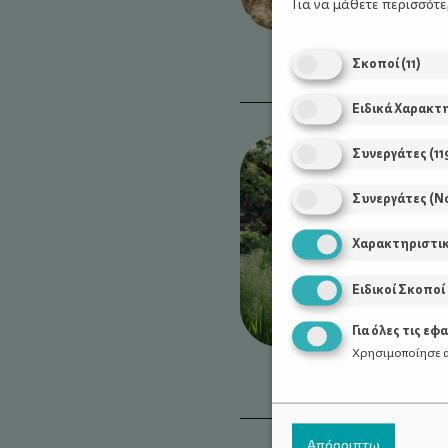
Για να μάθετε περισσότ
Σκοποί
(
11
)
Ειδικά Χαρακτ
Συνεργάτες
(
11
Συνεργάτες (Ν
Χαρακτηριστι
Ειδικοί Σκοποί
Για όλες τις εφ
Χρησιμοποίησε α
Απόρριπτω