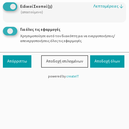
Ο ψευτοκαυγάς για την πρωτιά.
Λεπτομέρειες
↓
Ειδικοί Σκοποί
(
3
)
(απαιτούμενο)
Το σπρώξιμο του νταή και οι φωνές του αδύναμου μέχρι τη
Για όλες τις εφαρμογές
συμφιλίωση.
Χρησιμοποίησε αυτό τον διακόπτη για να ενεργοποιήσεις/
απενεργοποιήσεις όλες τις εφαρμογές.
Η αγκαλιά και το φιλικό χέρι στον ώμο.
Απόρριπτω
Αποδοχή επιλεγμένων
Αποδοχή όλων
Η συν-μετοχή και η συν-κοινωνία στην περιπέτεια.
powered by
createIT
Οι ψίθυροι συνωμοσίας και οι φωνές στο απόγειο της
διασκέδασης.
Η παρατήρηση της κυρίας της διπλανής πετσέτας που
ενοχλείται και το περιπαιχτικό γελάκι των παιδιών.