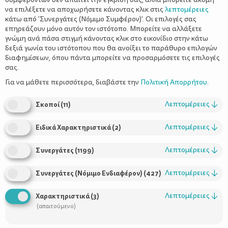
να επιλέξετε να αποχωρήσετε κάνοντας κλικ στις
λεπτομέρειες
κάτω από 'Συνεργάτες (Νόμιμο Συμφέρον)'. Οι επιλογές σας
επηρεάζουν μόνο αυτόν τον ιστότοπο. Μπορείτε να αλλάξετε
γνώμη ανά πάσα στιγμή κάνοντας κλικ στο εικονίδιο στην κάτω
δεξιά γωνία του ιστότοπου που θα ανοίξει το παράθυρο επιλογών
διαφημίσεων, όπου πάντα μπορείτε να προσαρμόσετε τις επιλογές
σας.
Λένας Φίλη
Της
Για να μάθετε περισσότερα, διαβάστε την
Πολιτική Απορρήτου
.
Λεπτομέρειες
↓
Σκοποί
(
11
)
Λεπτομέρειες
↓
Ειδικά Χαρακτηριστικά
(
2
)
… Tο τρέξιμο στην παραλία με μια ανάσα και η άμμος που
πετάγεται με δύναμη προς τα πίσω.
Λεπτομέρειες
↓
Συνεργάτες
(
1199
)
Λεπτομέρειες
↓
Συνεργάτες (Νόμιμο Ενδιαφέρον)
(
427
)
Το γρήγορο λαχάνιασμα από το ανελέητο κυνηγητό και οι
ανάσες που γίνονται κοφτές για να δώσουν και άλλο οξυγόνο
Λεπτομέρειες
↓
Χαρακτηριστικά
(
3
)
στο σώμα.
(απαιτούμενο)