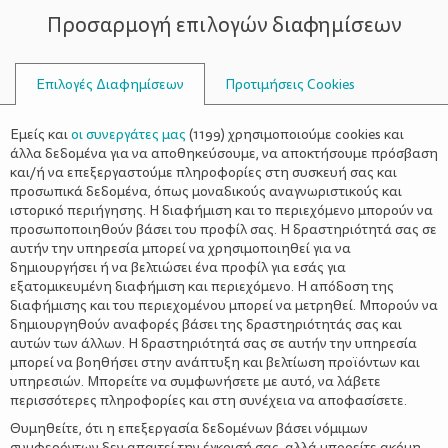
Προσαρμογή επιλογών διαφημίσεων
ΣΥΜΒΟΥΛΟΙ
Επιλογές Διαφημίσεων
Προτιμήσεις Cookies
ΟΙΚΟΓΕΝΕΙΑΚΈΣ ΔΡΑΣΤΗΡΙΌΤΗΤΕΣ
ΟΙΚΟΓΈΝΕΙΑ
>
Καλοκαιρινό παιχνίδι στην
Εμείς και
οι συνεργάτες μας
(
1199
) χρησιμοποιούμε cookies και
παραλία είναι…
άλλα δεδομένα για να αποθηκεύσουμε, να αποκτήσουμε πρόσβαση
και/ή να επεξεργαστούμε πληροφορίες στη συσκευή σας και
προσωπικά δεδομένα, όπως μοναδικούς αναγνωριστικούς και
ιστορικό περιήγησης. Η διαφήμιση και το περιεχόμενο μπορούν να
προσωποποιηθούν βάσει του προφίλ σας. Η δραστηριότητά σας σε
αυτήν την υπηρεσία μπορεί να χρησιμοποιηθεί για να
δημιουργήσει ή να βελτιώσει ένα προφίλ για εσάς για
εξατομικευμένη διαφήμιση και περιεχόμενο. Η απόδοση της
διαφήμισης και του περιεχομένου μπορεί να μετρηθεί. Μπορούν να
δημιουργηθούν αναφορές βάσει της δραστηριότητάς σας και
αυτών των άλλων. Η δραστηριότητά σας σε αυτήν την υπηρεσία
μπορεί να βοηθήσει στην ανάπτυξη και βελτίωση προϊόντων και
υπηρεσιών. Μπορείτε να συμφωνήσετε με αυτό, να λάβετε
περισσότερες πληροφορίες και στη συνέχεια να αποφασίσετε.
Θυμηθείτε, ότι η επεξεργασία δεδομένων βάσει νόμιμων
συμφερόντων δεν απαιτεί την έγκρισή σας, αλλά μπορείτε ακόμη