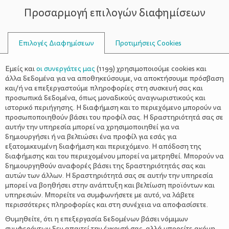
Προσαρμογή επιλογών διαφημίσεων
ΣΥΜΒΟΥΛΟΙ
Επιλογές Διαφημίσεων
Προτιμήσεις Cookies
ΟΙΚΟΓΕΝΕΙΑΚΈΣ ΔΡΑΣΤΗΡΙΌΤΗΤΕΣ
ΟΙΚΟΓΈΝΕΙΑ
>
Κυριακάτικα εργαστήρια στο
Εμείς και
οι συνεργάτες μας
(
1199
) χρησιμοποιούμε cookies και
Μουσείο Πειραμάτων
άλλα δεδομένα για να αποθηκεύσουμε, να αποκτήσουμε πρόσβαση
και/ή να επεξεργαστούμε πληροφορίες στη συσκευή σας και
προσωπικά δεδομένα, όπως μοναδικούς αναγνωριστικούς και
ιστορικό περιήγησης. Η διαφήμιση και το περιεχόμενο μπορούν να
προσωποποιηθούν βάσει του προφίλ σας. Η δραστηριότητά σας σε
αυτήν την υπηρεσία μπορεί να χρησιμοποιηθεί για να
δημιουργήσει ή να βελτιώσει ένα προφίλ για εσάς για
εξατομικευμένη διαφήμιση και περιεχόμενο. Η απόδοση της
διαφήμισης και του περιεχομένου μπορεί να μετρηθεί. Μπορούν να
δημιουργηθούν αναφορές βάσει της δραστηριότητάς σας και
αυτών των άλλων. Η δραστηριότητά σας σε αυτήν την υπηρεσία
μπορεί να βοηθήσει στην ανάπτυξη και βελτίωση προϊόντων και
υπηρεσιών. Μπορείτε να συμφωνήσετε με αυτό, να λάβετε
περισσότερες πληροφορίες και στη συνέχεια να αποφασίσετε.
Θυμηθείτε, ότι η επεξεργασία δεδομένων βάσει νόμιμων
συμφερόντων δεν απαιτεί την έγκρισή σας, αλλά μπορείτε ακόμη