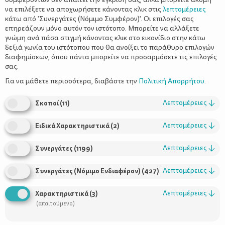
να επιλέξετε να αποχωρήσετε κάνοντας κλικ στις
λεπτομέρειες
κάτω από 'Συνεργάτες (Νόμιμο Συμφέρον)'. Οι επιλογές σας
επηρεάζουν μόνο αυτόν τον ιστότοπο. Μπορείτε να αλλάξετε
γνώμη ανά πάσα στιγμή κάνοντας κλικ στο εικονίδιο στην κάτω
δεξιά γωνία του ιστότοπου που θα ανοίξει το παράθυρο επιλογών
διαφημίσεων, όπου πάντα μπορείτε να προσαρμόσετε τις επιλογές
σας.
Της Φωτεινής Παλιεράκη
Για να μάθετε περισσότερα, διαβάστε την
Πολιτική Απορρήτου
.
Λεπτομέρειες
↓
Σκοποί
(
11
)
Η Ελευθερία είναι άλλη μια φίλη που χώρισε πρόσφατα και με
τρεμάμενη αλλά αποφασιστική φωνή μου ζήτησε να
Λεπτομέρειες
↓
Ειδικά Χαρακτηριστικά
(
2
)
συναντηθούμε για καφεδάκι. Φίλες χρόνια, κολλητές, δεν το
περίμενε καμιά μας ότι το διαζύγιο θα μας χτυπούσε την πόρτα.
Λεπτομέρειες
↓
Συνεργάτες
(
1199
)
Από μικρές κάναμε όνειρα για τον άντρα που θα
παντρευόμασταν, τα παιδιά που θα γεννούσαμε, τις εκδρομές
Λεπτομέρειες
↓
Συνεργάτες (Νόμιμο Ενδιαφέρον)
(
427
)
και τα ταξίδια που θα κάναμε. Τα είχαμε σκεφτεί όλα και,
φυσικά, το διαζύγιο δεν ήταν στα πλάνα.
Λεπτομέρειες
↓
Χαρακτηριστικά
(
3
)
-Δεν άντεχα άλλο, τι να έκανα; λέει με ύφος απολογητικό.
(απαιτούμενο)
-Τι συνέβη; Εγώ σας έβλεπα μια χαρά, δεν είχα καταλάβει