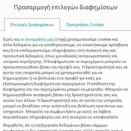
Προσαρμογή επιλογών διαφημίσεων
ΣΥΜΒΟΥΛΟΙ
Επιλογές Διαφημίσεων
Προτιμήσεις Cookies
Η ΖΩΉ ΜΕ ΈΝΑ ΠΑΙΔΊ
ΠΑΙΔΊ
>
Μάνα, μόνη, μεγαλώνει…
Εμείς και
οι συνεργάτες μας
(
1199
) χρησιμοποιούμε cookies και
ευτυχισμένα παιδιά!
άλλα δεδομένα για να αποθηκεύσουμε, να αποκτήσουμε πρόσβαση
και/ή να επεξεργαστούμε πληροφορίες στη συσκευή σας και
προσωπικά δεδομένα, όπως μοναδικούς αναγνωριστικούς και
ιστορικό περιήγησης. Η διαφήμιση και το περιεχόμενο μπορούν να
προσωποποιηθούν βάσει του προφίλ σας. Η δραστηριότητά σας σε
αυτήν την υπηρεσία μπορεί να χρησιμοποιηθεί για να
δημιουργήσει ή να βελτιώσει ένα προφίλ για εσάς για
εξατομικευμένη διαφήμιση και περιεχόμενο. Η απόδοση της
διαφήμισης και του περιεχομένου μπορεί να μετρηθεί. Μπορούν να
δημιουργηθούν αναφορές βάσει της δραστηριότητάς σας και
αυτών των άλλων. Η δραστηριότητά σας σε αυτήν την υπηρεσία
μπορεί να βοηθήσει στην ανάπτυξη και βελτίωση προϊόντων και
υπηρεσιών. Μπορείτε να συμφωνήσετε με αυτό, να λάβετε
περισσότερες πληροφορίες και στη συνέχεια να αποφασίσετε.
Θυμηθείτε, ότι η επεξεργασία δεδομένων βάσει νόμιμων
συμφερόντων δεν απαιτεί την έγκρισή σας, αλλά μπορείτε ακόμη