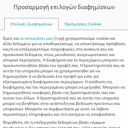
Προσαρμογή επιλογών διαφημίσεων
ΣΥΜΒΟΥΛΟΙ
Επιλογές Διαφημίσεων
Προτιμήσεις Cookies
ΟΙΚΟΓΕΝΕΙΑΚΈΣ ΔΡΑΣΤΗΡΙΌΤΗΤΕΣ
ΟΙΚΟΓΈΝΕΙΑ
>
Μεσημεριανός ύπνος – Μυστικό
Εμείς και
οι συνεργάτες μας
(
1199
) χρησιμοποιούμε cookies και
υγείας και ευεξίας
άλλα δεδομένα για να αποθηκεύσουμε, να αποκτήσουμε πρόσβαση
και/ή να επεξεργαστούμε πληροφορίες στη συσκευή σας και
προσωπικά δεδομένα, όπως μοναδικούς αναγνωριστικούς και
ιστορικό περιήγησης. Η διαφήμιση και το περιεχόμενο μπορούν να
προσωποποιηθούν βάσει του προφίλ σας. Η δραστηριότητά σας σε
αυτήν την υπηρεσία μπορεί να χρησιμοποιηθεί για να
δημιουργήσει ή να βελτιώσει ένα προφίλ για εσάς για
εξατομικευμένη διαφήμιση και περιεχόμενο. Η απόδοση της
διαφήμισης και του περιεχομένου μπορεί να μετρηθεί. Μπορούν να
δημιουργηθούν αναφορές βάσει της δραστηριότητάς σας και
αυτών των άλλων. Η δραστηριότητά σας σε αυτήν την υπηρεσία
μπορεί να βοηθήσει στην ανάπτυξη και βελτίωση προϊόντων και
υπηρεσιών. Μπορείτε να συμφωνήσετε με αυτό, να λάβετε
περισσότερες πληροφορίες και στη συνέχεια να αποφασίσετε.
Θυμηθείτε, ότι η επεξεργασία δεδομένων βάσει νόμιμων
συμφερόντων δεν απαιτεί την έγκρισή σας, αλλά μπορείτε ακόμη