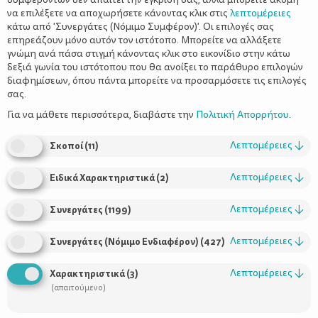
να επιλέξετε να αποχωρήσετε κάνοντας κλικ στις
λεπτομέρειες
κάτω από 'Συνεργάτες (Νόμιμο Συμφέρον)'. Οι επιλογές σας
επηρεάζουν μόνο αυτόν τον ιστότοπο. Μπορείτε να αλλάξετε
γνώμη ανά πάσα στιγμή κάνοντας κλικ στο εικονίδιο στην κάτω
δεξιά γωνία του ιστότοπου που θα ανοίξει το παράθυρο επιλογών
διαφημίσεων, όπου πάντα μπορείτε να προσαρμόσετε τις επιλογές
σας.
Την περιβόητη φράση «power nap» εφηύρε ο Winston Churchill.
Τη συμβουλή του ακολούθησε η Margaret Thatcher η οποία είχε
Για να μάθετε περισσότερα, διαβάστε την
Πολιτική Απορρήτου
.
δώσει σαφείς εντολές να μην την ενοχλεί κανείς μεταξύ 2:30μ.μ
και 3:30μ.μ. Και ο 95χρονος πλέον Κωνσταντίνος Μητσοτάκης
Λεπτομέρειες
↓
Σκοποί
(
11
)
δήλωσε πως το μικρό του μυστικό είναι η απαρέγκλιτη τήρηση
της μεσημεριανής του σιέστας.
Λεπτομέρειες
↓
Ειδικά Χαρακτηριστικά
(
2
)
Λεπτομέρειες
↓
Για τους περισσότερους το πρόγραμμα είναι τόσο ασφυκτικό
Συνεργάτες
(
1199
)
που ο μεσημεριανός ύπνος δεν είναι παρά πολυτέλεια των
καλοκαιρινών διακοπών. Ακόμη και όσοι μπορούν όμως, το
Λεπτομέρειες
↓
Συνεργάτες (Νόμιμο Ενδιαφέρον)
(
427
)
ο μεσημεριανός ύπνος
αμελούν.
Για τους επιστήμονες όμως,
είναι απολύτως απαραίτητος με σημαντικά οφέλη για
Λεπτομέρειες
↓
Χαρακτηριστικά
(
3
)
την υγεία, σωματική και ψυχική.
(απαιτούμενο)