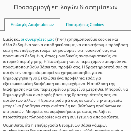
Προσαρμογή επιλογών διαφημίσεων
ΣΥΜΒΟΥΛΟΙ
Επιλογές Διαφημίσεων
Προτιμήσεις Cookies
ΟΙΚΟΓΕΝΕΙΑΚΈΣ ΔΡΑΣΤΗΡΙΌΤΗΤΕΣ
ΟΙΚΟΓΈΝΕΙΑ
>
“Μια χριστουγεννιάτικη
Εμείς και
οι συνεργάτες μας
(
1199
) χρησιμοποιούμε cookies και
ιστορία” του Κάρολου Ντίκενς
άλλα δεδομένα για να αποθηκεύσουμε, να αποκτήσουμε πρόσβαση
και/ή να επεξεργαστούμε πληροφορίες στη συσκευή σας και
προσωπικά δεδομένα, όπως μοναδικούς αναγνωριστικούς και
ιστορικό περιήγησης. Η διαφήμιση και το περιεχόμενο μπορούν να
προσωποποιηθούν βάσει του προφίλ σας. Η δραστηριότητά σας σε
αυτήν την υπηρεσία μπορεί να χρησιμοποιηθεί για να
δημιουργήσει ή να βελτιώσει ένα προφίλ για εσάς για
εξατομικευμένη διαφήμιση και περιεχόμενο. Η απόδοση της
διαφήμισης και του περιεχομένου μπορεί να μετρηθεί. Μπορούν να
δημιουργηθούν αναφορές βάσει της δραστηριότητάς σας και
αυτών των άλλων. Η δραστηριότητά σας σε αυτήν την υπηρεσία
μπορεί να βοηθήσει στην ανάπτυξη και βελτίωση προϊόντων και
υπηρεσιών. Μπορείτε να συμφωνήσετε με αυτό, να λάβετε
περισσότερες πληροφορίες και στη συνέχεια να αποφασίσετε.
Θυμηθείτε, ότι η επεξεργασία δεδομένων βάσει νόμιμων
συμφερόντων δεν απαιτεί την έγκρισή σας, αλλά μπορείτε ακόμη