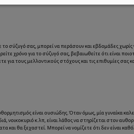
 το σύζυγό σας, μπορεί να περάσουν και εβδομάδες χωρίς
είτε χρόνο για το σύζυγό σας, βεβαιωθείτε ότι είναι ποιο
τε για τους μελλοντικούς στόχους και τις επιθυμίες σας κ
ορμητισμός είναι ουσιώδης. Όταν όμως, μία γυναίκα καλεί
ιδιά, νοικοκυριό κ.λπ, είναι λάθος να στηρίζεται στον αυ
τα και θα ξεχαστεί. Μπορεί να νομίζετε ότι δεν είναι κα