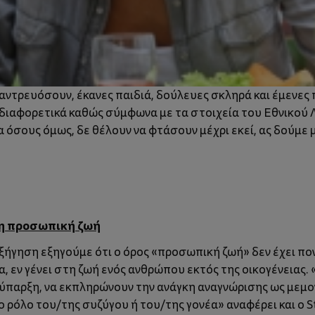
ντρευόσουν, έκανες παιδιά, δούλευες σκληρά και έμενες π
 διαφορετικά καθώς σύμφωνα με τα στοιχεία του Εθνικού Λ
ια όσους όμως, δε θέλουν να φτάσουν μέχρι εκεί, ας δούμε
ι η προσωπική ζωή
ξήγηση εξηγούμε ότι ο όρος «προσωπική ζωή» δεν έχει π
, εν γένει στη ζωή ενός ανθρώπου εκτός της οικογένειας. «
ι ύπαρξη, να εκπληρώνουν την ανάγκη αναγνώρισης ως με
ο ρόλο του/της συζύγου ή του/της γονέα» αναφέρει και ο 