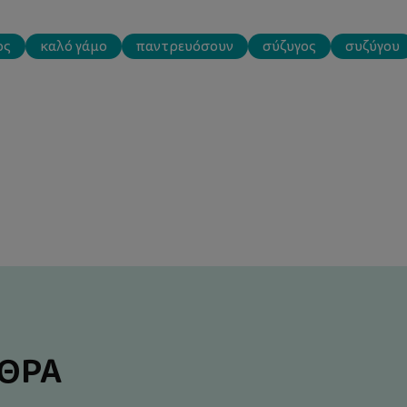
ος
καλό γάμο
παντρευόσουν
σύζυγος
συζύγου
ΡΘΡΑ