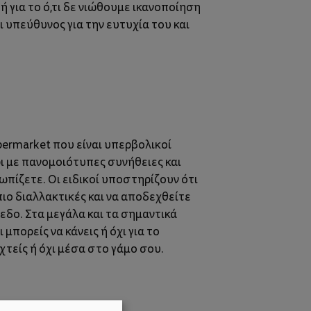
ή για το ό,τι δε νιώθουμε ικανοποίηση
 υπεύθυνος για την ευτυχία του και
permarket που είναι υπερβολικοί
ρι με πανομοιότυπες συνήθειες και
ωπίζετε. Οι ειδικοί υποστηρίζουν ότι
πιο διαλλακτικές και να αποδεχθείτε
εδο. Στα μεγάλα και τα σημαντικά
μπορείς να κάνεις ή όχι για το
χτείς ή όχι μέσα στο γάμο σου.