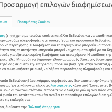
Προσαρμογή επιλογών διαφημίσεω
 χρειάζεται απλώς να κλείσει ραντεβού με τον κουρέα του κα
 περίπου 6 άτομα, για να διευθετηθούν οι εξωσχολικές δ
σεων
Προτιμήσεις Cookies
λειά. Μία από τις πιο συχνές γκρίνιες των γυναικών είναι 
όλυτη φρενίτιδα ισορροπώντας σε ρόλους και χρονοδιαγρά
μας
(
1199
) χρησιμοποιούμε cookies και άλλα δεδομένα για να αποθηκε
ο καταλαβαίνει». Ε, λοιπόν, δε θα το καταλάβει ποτέ, απλού
ξεργαστούμε πληροφορίες στη συσκευή σας και προσωπικά δεδομένα,
τορικό περιήγησης. Η διαφήμιση και το περιεχόμενο μπορούν να προσ
είτε λοιπόν αυτής της προσπάθειας και ζητήστε κάτι εφι
ότητά σας σε αυτήν την υπηρεσία μπορεί να χρησιμοποιηθεί για να δη
 ήμισυ σάς εκτιμά για αυτό που είστε (ακόμη κι αν δεν γν
α εσάς για εξατομικευμένη διαφήμιση και περιεχόμενο. Η απόδοση της
σας υπάρχει ένας άρρηκτος δεσμός τότε σίγουρα τα πράγμα
 μετρηθεί. Μπορούν να δημιουργηθούν αναφορές βάσει της δραστηρι
τητά σας σε αυτήν την υπηρεσία μπορεί να βοηθήσει στην ανάπτυξη 
ε να συμφωνήσετε με αυτό, να λάβετε περισσότερες πληροφορίες και 
ργασία δεδομένων βάσει νόμιμων συμφερόντων δεν απαιτεί την έγκρισή
αποχωρήσετε κάνοντας κλικ στις
λεπτομέρειες
κάτω από 'Συνεργάτες (Ν
ν μόνο αυτόν τον ιστότοπο. Μπορείτε να αλλάξετε γνώμη ανά πάσα στι
κες στην αρχή μίας σχέσης ή ενός γάμου δίνουν την εικόν
ξιά γωνία του ιστότοπου που θα ανοίξει το παράθυρο επιλογών διαφημ
ε τις επιλογές σας.
όμη και οι πιο δυνατές όμως, λυγίζουν όταν έρχονται τα π
ερα, διαβάστε την
Πολιτική Απορρήτου
.
κετές περιμένουν από τους άνδρες τους να το καταλάβουν 