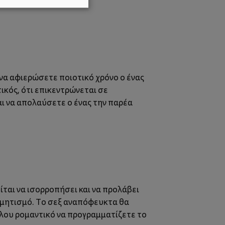
 να αφιερώσετε ποιοτικό χρόνο ο ένας
τικός, ότι επικεντρώνεται σε
αι να απολαύσετε ο ένας την παρέα
ται να ισορροπήσει και να προλάβει
θορμητισμό. Το σεξ αναπόφευκτα θα
θόλου ρομαντικό να προγραμματίζετε το