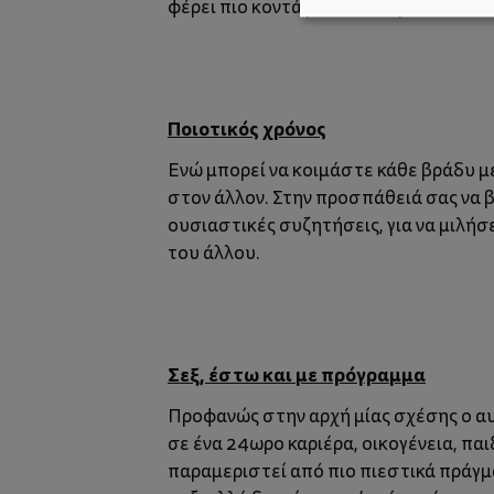
φέρει πιο κοντά με το σύζυγό σας.
Ποιοτικός χρόνος
Ενώ μπορεί να κοιμάστε κάθε βράδυ με
στον άλλον. Στην προσπάθειά σας να βρ
ουσιαστικές συζητήσεις, για να μιλήσε
του άλλου.
Σεξ, έστω και με πρόγραμμα
Προφανώς στην αρχή μίας σχέσης ο αυθ
σε ένα 24ωρο καριέρα, οικογένεια, πα
παραμεριστεί από πιο πιεστικά πράγμα