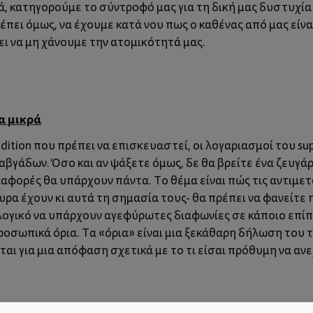
ά, κατηγορούμε το σύντροφό μας για τη δική μας δυστυχία 
πει όμως, να έχουμε κατά νου πως ο καθένας από μας είναι
ι να μη χάνουμε την ατομικότητά μας.
α μικρά
dition που πρέπει να επισκευαστεί, οι λογαριασμοί του su
αβγάδων. Όσο και αν ψάξετε όμως, δε θα βρείτε ένα ζευγά
αφορές θα υπάρχουν πάντα. Το θέμα είναι πώς τις αντιμετ
υρα έχουν κι αυτά τη σημασία τους- θα πρέπει να φανείτε 
λογικό να υπάρχουν αγεφύρωτες διαφωνίες σε κάποιο επίπ
οσωπικά όρια. Τα «όρια» είναι μια ξεκάθαρη δήλωση του τι 
αι για μια απόφαση σχετικά με το τι είσαι πρόθυμη να ανε