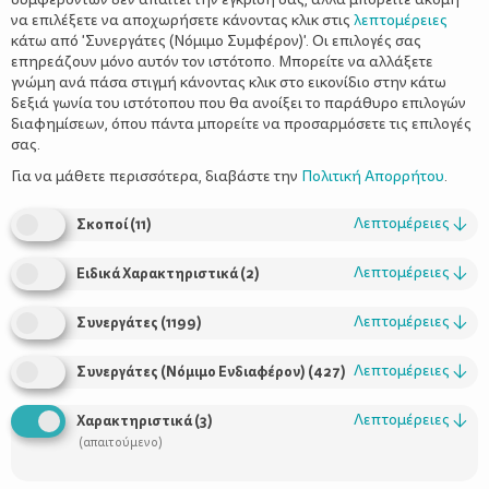
να επιλέξετε να αποχωρήσετε κάνοντας κλικ στις
λεπτομέρειες
κάτω από 'Συνεργάτες (Νόμιμο Συμφέρον)'. Οι επιλογές σας
επηρεάζουν μόνο αυτόν τον ιστότοπο. Μπορείτε να αλλάξετε
Ημ. Έναρξης:
07-10-2018 Θεριά καπλάνια ξωτικά, φράζουν το
γνώμη ανά πάσα στιγμή κάνοντας κλικ στο εικονίδιο στην κάτω
δρόμο και καραδοκούν το Ρεβυθούλη. Κι εκεί στο τέλος ο
δεξιά γωνία του ιστότοπου που θα ανοίξει το παράθυρο επιλογών
ακατανίκητος γίγαντας με την πέτρινη κάρδια. Ενάντια στο κακό
διαφημίσεων, όπου πάντα μπορείτε να προσαρμόσετε τις επιλογές
σας.
πάντα ορθώνεται μια όμορφη νεράιδα που ξέρει να καθοδηγεί
και να ανδρώνει τους αδύναμους. Να γιατί λατρεύουμε τα
Για να μάθετε περισσότερα, διαβάστε την
Πολιτική Απορρήτου
.
παραμύθια. Υποκαθιστούν με τη σοφία τους τις αντινομίες της
πραγματικότητας. Στον ονειρικό τους κόσμο ποτέ η δύναμη δεν
Λεπτομέρειες
↓
Σκοποί
(
11
)
υπερισχύει τη δικαιοσύνη. Παίζουν: Λίτσα και Χριστίνα Μπήτιου.
Διεύθυνση :
Είσοδος: Γενική είσοδος: 6€
Χ.Α.Ν. Θεσσαλονίκης
Λεπτομέρειες
↓
Ειδικά Χαρακτηριστικά
(
2
)
Τηλέφωνο:
,Κεντρικές περιοχές Θεσσαλονίκης,,
07-10-2018,
Έναρξη:12:00:00, 14-10-2018, Έναρξη:12:00:00, 21-10-2018,
Λεπτομέρειες
↓
Συνεργάτες
(
1199
)
Έναρξη:12:00:00, 28-10-2018, Έναρξη:12:00:00,
Λεπτομέρειες
↓
Συνεργάτες (Νόμιμο Ενδιαφέρον)
(
427
)
Λεπτομέρειες
↓
Χαρακτηριστικά
(
3
)
Βαθμολογήστε αυτό το άρθρο :
(απαιτούμενο)