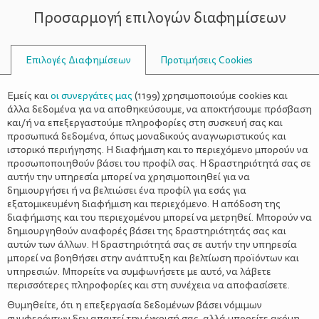
Προσαρμογή επιλογών διαφημίσεων
ΣΥΜΒΟΥΛΟΙ
Επιλογές Διαφημίσεων
Προτιμήσεις Cookies
ΟΙΚΟΓΕΝΕΙΑΚΈΣ ΔΡΑΣΤΗΡΙΌΤΗΤΕΣ
ΟΙΚΟΓΈΝΕΙΑ
>
“Ο Κοντορεβυθούλης και ο
Εμείς και
οι συνεργάτες μας
(
1199
) χρησιμοποιούμε cookies και
Γίγαντας” στη ΧΑΝΘ
άλλα δεδομένα για να αποθηκεύσουμε, να αποκτήσουμε πρόσβαση
και/ή να επεξεργαστούμε πληροφορίες στη συσκευή σας και
προσωπικά δεδομένα, όπως μοναδικούς αναγνωριστικούς και
ιστορικό περιήγησης. Η διαφήμιση και το περιεχόμενο μπορούν να
προσωποποιηθούν βάσει του προφίλ σας. Η δραστηριότητά σας σε
αυτήν την υπηρεσία μπορεί να χρησιμοποιηθεί για να
δημιουργήσει ή να βελτιώσει ένα προφίλ για εσάς για
εξατομικευμένη διαφήμιση και περιεχόμενο. Η απόδοση της
διαφήμισης και του περιεχομένου μπορεί να μετρηθεί. Μπορούν να
δημιουργηθούν αναφορές βάσει της δραστηριότητάς σας και
αυτών των άλλων. Η δραστηριότητά σας σε αυτήν την υπηρεσία
μπορεί να βοηθήσει στην ανάπτυξη και βελτίωση προϊόντων και
υπηρεσιών. Μπορείτε να συμφωνήσετε με αυτό, να λάβετε
περισσότερες πληροφορίες και στη συνέχεια να αποφασίσετε.
Θυμηθείτε, ότι η επεξεργασία δεδομένων βάσει νόμιμων
συμφερόντων δεν απαιτεί την έγκρισή σας, αλλά μπορείτε ακόμη