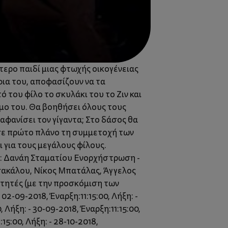
τερο παιδί μιας φτωχής οικογένειας
φια του, αποφασίζουν να τα
του φίλο το σκυλάκι του το Ζιν και
μο του. Θα βοηθήσει όλους τους
φανίσει τον γίγαντα; Στο δάσος θα
ά σε πρώτο πλάνο τη συμμετοχή των
ι για τους μεγάλους φίλους.
ς: Δανάη Σταματίου Ενορχήστρωση -
σακάλου, Νίκος Μπατάλας, Άγγελος
οιτητές (με την προσκόμιση των
02-09-2018, Έναρξη:11:15:00, Λήξη: -
, Λήξη: - 30-09-2018, Έναρξη:11:15:00,
:15:00, Λήξη: - 28-10-2018,