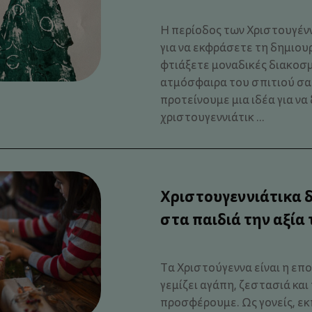
Η περίοδος των Χριστουγέννω
για να εκφράσετε τη δημιουρ
φτιάξετε μοναδικές διακοσμ
ατμόσφαιρα του σπιτιού σας
προτείνουμε μια ιδέα για ν
χριστουγεννιάτικ ...
Χριστουγεννιάτικα 
στα παιδιά την αξία
Τα Χριστούγεννα είναι η επο
γεμίζει αγάπη, ζεστασιά και
προσφέρουμε. Ως γονείς, εκ