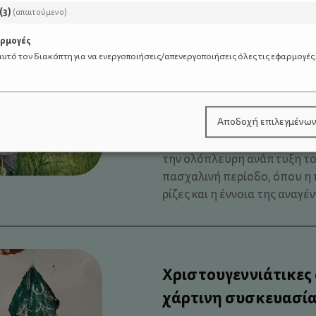
(
3
)
(απαιτούμενο)
αρμογές
Ένα Πάσχα με περισ
υτό τον διακόπτη για να ενεργοποιήσεις/απενεργοποιήσεις όλες τις εφαρμογές
λιγότερο Wi-Fi
Αποδοχή επιλεγμένω
Η ενασχόληση με τη φύση δε
ευχάριστο». Αποτελεί μια 
την ολόπλευρη ανάπτυξη του
πασχαλινή περίοδο, όπου η 
ρίζες και η έννοια της αναγέν
Χριστουγεννιάτικες
χάρτινη συσκευασία