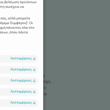
και βελτίωση προϊόντων
στη συνέχεια να
 σας, αλλά μπορείτε
όμιμο Συμφέρον)'. Οι
γμή κάνοντας κλικ στο
ίσεων, όπου πάντα
ΡΙΕΣ ΓΙΑ ΠΑΙΔΙΑ
Λεπτομέρειες
↓
Λεπτομέρειες
↓
α βγεις με τα παιδιά για
Λεπτομέρειες
↓
ε έχει σταματήσει η σκέψη
στικό ή ότι τα παιδιά δεν
Λεπτομέρειες
↓
πορία δεν είναι μόνο για
χουν όμορφες ...
Λεπτομέρειες
↓