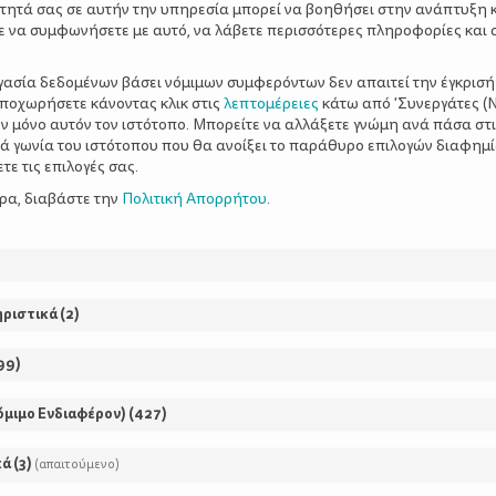
τητά σας σε αυτήν την υπηρεσία μπορεί να βοηθήσει στην ανάπτυξη 
ε να συμφωνήσετε με αυτό, να λάβετε περισσότερες πληροφορίες και 
ΡΘΡΑ
ργασία δεδομένων βάσει νόμιμων συμφερόντων δεν απαιτεί την έγκρισή
αποχωρήσετε κάνοντας κλικ στις
λεπτομέρειες
κάτω από 'Συνεργάτες (Ν
ν μόνο αυτόν τον ιστότοπο. Μπορείτε να αλλάξετε γνώμη ανά πάσα στι
ξιά γωνία του ιστότοπου που θα ανοίξει το παράθυρο επιλογών διαφημ
ε τις επιλογές σας.
ερα, διαβάστε την
Πολιτική Απορρήτου
.
3 ΙΔΑΝΙΚΕΣ ΠΕΖΟΠΟ
ΣΤΗΝ ΑΤΤΙΚΗ
ηριστικά
(
2
)
Πόσες φορές έχεις σκεφτεί ν
99
)
μια βόλτα στο βουνό αλλά σ
ότι θα είναι δύσκολο, κουρα
όμιμο Ενδιαφέρον)
(
427
)
θα το ευχαριστηθούν; Η πεζο
τους «επαγγελματίες», υπάρ
κά
(
3
)
(απαιτούμενο)