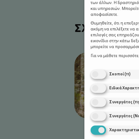
των άλλων. Η δραστηριό
και υπηρεσιών. Μπορείτ
αποφασίσετε.
ΣΧΕΤΙΚΑ Α
Θυμηθείτε, ότι η επεξε
ακόμη να επιλέξετε να 
επιλογές σας επηρεάζου
εικονίδιο στην κάτω δε
μπορείτε να προσαρμόσετ
Για να μάθετε περισσότ
Σκοποί
(
11
)
Ειδικά Χαρακτ
Συνεργάτες
(
11
Συνεργάτες (Ν
Χαρακτηριστι