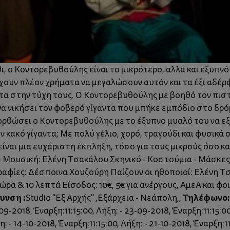
, ο Κοντορεβυθούλης είναι το μικρότερο, αλλά και εξυπνό
έχουν πλέον χρήματα να μεγαλώσουν αυτόν και τα έξι αδέρ
α στην τύχη τους. Ο Κοντορεβυθούλης με βοηθό τον πιστό 
να νικήσει τον φοβερό γίγαντα που μπήκε εμπόδιο στο δρό
ρθώσει ο Κοντορεβυθούλης με το έξυπνο μυαλό του να εξα
ον κακό γίγαντα; Με πολύ γέλιο, χορό, τραγούδι και φυσικ
ίναι μια ευχάριστη έκπληξη, τόσο για τους μικρούς όσο κα
- Μουσική: Ελένη Τσακάλου Σκηνικό - Κοστούμια - Μάσκε
ραφίες: Δέσποινα Χουζούρη Παίζουν οι ηθοποιοί: Ελένη Τ
ώρα & 10 λεπτά Είσοδος: 10€, 5€ για ανέργους, ΑμεΑ και φ
υνση :
Τηλέφωνο:
Studio "Εξ Αρχής" ,Εξάρχεια - Νεάπολη,,
09-2018, Έναρξη:11:15:00, Λήξη: - 23-09-2018, Έναρξη:11:15:00
: - 14-10-2018, Έναρξη:11:15:00, Λήξη: - 21-10-2018, Έναρξη:11