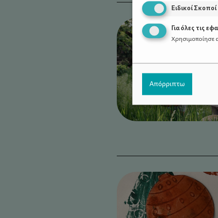
Ειδικοί Σκοποί
Για όλες τις εφ
Χρησιμοποίησε α
Απόρριπτω