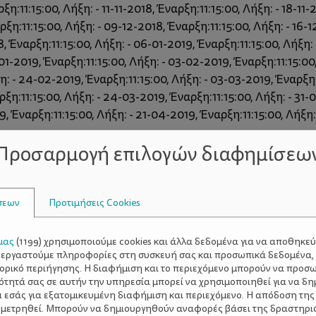
ξη:11:15:00, Λήξη: - 11-11-2018, Έναρξη:11:15:00, Λήξη: - 18-11-
ξη:11:15:00, Λήξη: - 09-12-2018, Έναρξη:11:15:00, Λήξη: - 16-1
, Έναρξη:11:15:00, Λήξη: - 06-01-2019, Έναρξη:11:15:00, Λήξη: 
01-2019, Έναρξη:11:15:00, Λήξη: - 03-02-2019, Έναρξη:11:15:00,
η: - 24-02-2019, Έναρξη:11:15:00, Λήξη: - 03-03-2019, Έναρξη:
ρξη:11:15:00, Λήξη: - 24-03-2019, Έναρξη:11:15:00, Λήξη: - 31-
9, Έναρξη:11:15:00, Λήξη: - 21-04-2019, Έναρξη:11:15:00, Λήξη:
Προσαρμογή επιλογών διαφημίσεω
σεων
Προτιμήσεις Cookies
μας
(
1199
) χρησιμοποιούμε cookies και άλλα δεδομένα για να αποθηκε
ξεργαστούμε πληροφορίες στη συσκευή σας και προσωπικά δεδομένα,
τορικό περιήγησης. Η διαφήμιση και το περιεχόμενο μπορούν να προσ
ότητά σας σε αυτήν την υπηρεσία μπορεί να χρησιμοποιηθεί για να δη
α εσάς για εξατομικευμένη διαφήμιση και περιεχόμενο. Η απόδοση της
 μετρηθεί. Μπορούν να δημιουργηθούν αναφορές βάσει της δραστηρι