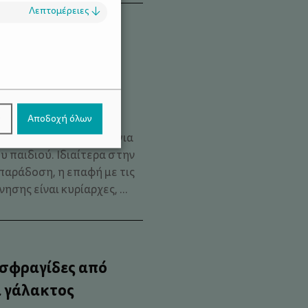
Λεπτομέρειες
↓
σότερη φύση και
.
ν
Αποδοχή όλων
ν είναι απλώς «κάτι
ουσιαστική συνιστώσα για
 παιδιού. Ιδιαίτερα στην
παράδοση, η επαφή με τις
νησης είναι κυρίαρχες, ...
 σφραγίδες από
 γάλακτος