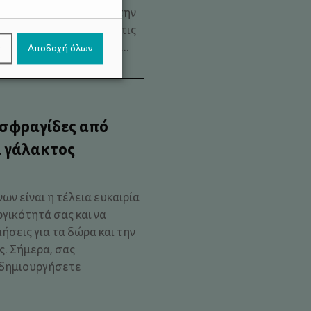
 παιδιού. Ιδιαίτερα στην
παράδοση, η επαφή με τις
νησης είναι κυρίαρχες, ...
ν
Αποδοχή όλων
 σφραγίδες από
 γάλακτος
ν είναι η τέλεια ευκαιρία
γικότητά σας και να
ήσεις για τα δώρα και την
. Σήμερα, σας
α δημιουργήσετε