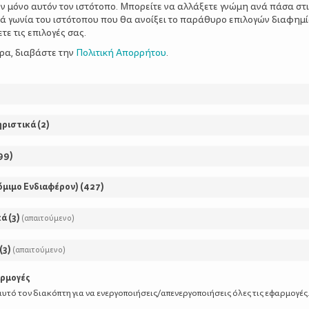
ν μόνο αυτόν τον ιστότοπο. Μπορείτε να αλλάξετε γνώμη ανά πάσα στι
ΣΤΗΝ ΑΤΤΙΚΗ
ξιά γωνία του ιστότοπου που θα ανοίξει το παράθυρο επιλογών διαφημ
ε τις επιλογές σας.
ερα, διαβάστε την
Πολιτική Απορρήτου
.
Πόσες φορές έχεις σκεφτεί ν
μια βόλτα στο βουνό αλλά σ
ότι θα είναι δύσκολο, κουρα
θα το ευχαριστηθούν; Η πεζο
ηριστικά
(
2
)
τους «επαγγελματίες», υπάρ
99
)
όμιμο Ενδιαφέρον)
(
427
)
Ένα Πάσχα με περισ
κά
(
3
)
(απαιτούμενο)
λιγότερο Wi-Fi
(
3
)
(απαιτούμενο)
αρμογές
Η ενασχόληση με τη φύση δε
υτό τον διακόπτη για να ενεργοποιήσεις/απενεργοποιήσεις όλες τις εφαρμογές
ευχάριστο». Αποτελεί μια 