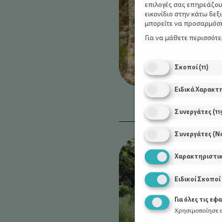
επιλογές σας επηρεάζου
εικονίδιο στην κάτω δε
μπορείτε να προσαρμόσετ
Για να μάθετε περισσότ
Σκοποί
(
11
)
Ειδικά Χαρακτ
Συνεργάτες
(
11
Συνεργάτες (Ν
Χαρακτηριστι
Ειδικοί Σκοποί
Για όλες τις εφ
Χρησιμοποίησε α