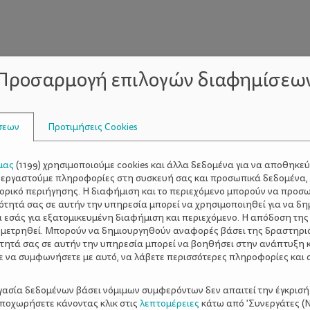
Προσαρμογή επιλογών διαφημίσεω
σεων
Προτιμήσεις Cookies
μας
(
1199
) χρησιμοποιούμε cookies και άλλα δεδομένα για να αποθηκε
ξεργαστούμε πληροφορίες στη συσκευή σας και προσωπικά δεδομένα,
τορικό περιήγησης. Η διαφήμιση και το περιεχόμενο μπορούν να προσ
ότητά σας σε αυτήν την υπηρεσία μπορεί να χρησιμοποιηθεί για να δη
α εσάς για εξατομικευμένη διαφήμιση και περιεχόμενο. Η απόδοση της
ΡΘΡΑ
 μετρηθεί. Μπορούν να δημιουργηθούν αναφορές βάσει της δραστηρι
τητά σας σε αυτήν την υπηρεσία μπορεί να βοηθήσει στην ανάπτυξη 
ε να συμφωνήσετε με αυτό, να λάβετε περισσότερες πληροφορίες και 
ργασία δεδομένων βάσει νόμιμων συμφερόντων δεν απαιτεί την έγκρισή
αποχωρήσετε κάνοντας κλικ στις
λεπτομέρειες
κάτω από 'Συνεργάτες (Ν
3 ΙΔΑΝΙΚΕΣ ΠΕΖΟΠΟ