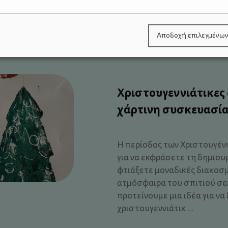
την ολόπλευρη ανάπτυξη του
πασχαλινή περίοδο, όπου η 
ρίζες και η έννοια της αναγέν
Αποδοχή επιλεγμένω
Χριστουγεννιάτικες
χάρτινη συσκευασία
Η περίοδος των Χριστουγέννω
για να εκφράσετε τη δημιουρ
φτιάξετε μοναδικές διακοσμ
ατμόσφαιρα του σπιτιού σας
προτείνουμε μια ιδέα για ν
χριστουγεννιάτικ ...