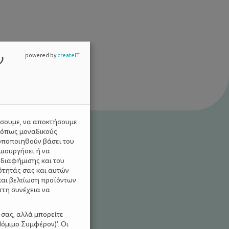
ν
powered by
createIT
ύσουμε, να αποκτήσουμε
 όπως μοναδικούς
ωποποιηθούν βάσει του
μιουργήσει ή να
 διαφήμισης και του
ότητάς σας και αυτών
και βελτίωση προϊόντων
στη συνέχεια να
 σας, αλλά μπορείτε
όμιμο Συμφέρον)'. Οι
ΡΙΕΣ ΓΙΑ ΠΑΙΔΙΑ