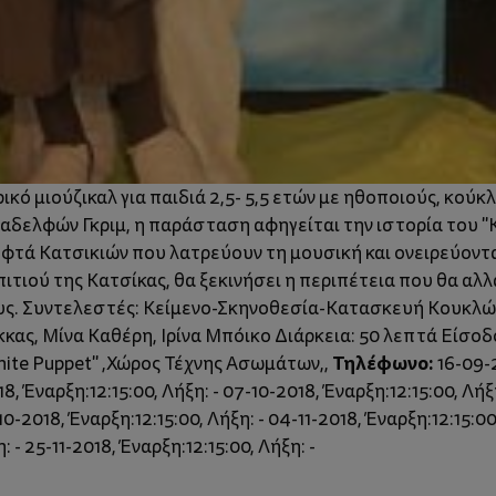
κό μιούζικαλ για παιδιά 2,5- 5,5 ετών με ηθοποιούς, κούκ
δελφών Γκριμ, η παράσταση αφηγείται την ιστορία του "Κα
 Εφτά Κατσικιών που λατρεύουν τη μουσική και ονειρεύοντα
τιού της Κατσίκας, θα ξεκινήσει η περιπέτεια που θα αλλά
ους. Συντελεστές: Κείμενο-Σκηνοθεσία-Κατασκευή Κουκλώ
ς, Μίνα Καθέρη, Ιρίνα Μπόικο Διάρκεια: 50 λεπτά Είσοδος
Τηλέφωνο:
hite Puppet" ,Χώρος Τέχνης Ασωμάτων,,
16-09-2
8, Έναρξη:12:15:00, Λήξη: - 07-10-2018, Έναρξη:12:15:00, Λήξη
10-2018, Έναρξη:12:15:00, Λήξη: - 04-11-2018, Έναρξη:12:15:00,
: - 25-11-2018, Έναρξη:12:15:00, Λήξη: -