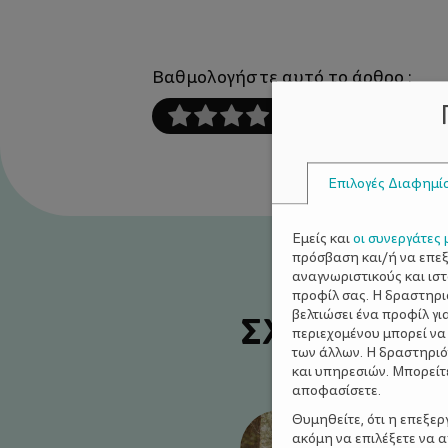
Βαθμολογήστε αυτό το άρθρο :
Επιλογές Διαφημί
Εμείς και
οι συνεργάτες 
πρόσβαση και/ή να επε
αναγνωριστικούς και ισ
προφίλ σας. Η δραστηρι
βελτιώσει ένα προφίλ γι
ΣΧΕΤΙΚΑ Α
περιεχομένου μπορεί να
των άλλων. Η δραστηριό
και υπηρεσιών. Μπορείτ
αποφασίσετε.
Θυμηθείτε, ότι η επεξε
ακόμη να επιλέξετε να 