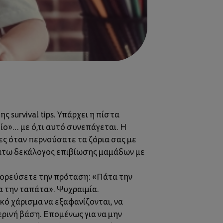
 survival tips. Υπάρχει η πίστα
ίο»… με ό,τι αυτό συνεπάγεται. Η
ες όταν περνούσατε τα ζόρια σας με
ακάτω δεκάλογος επιβίωσης μαμάδων με
αγορεύσετε την πρόταση: «Πάτα την
α την ταπάτα». Ψυχραιμία.
ικό χάρισμα να εξαφανίζονται, να
ρινή βάση. Επομένως για να μην