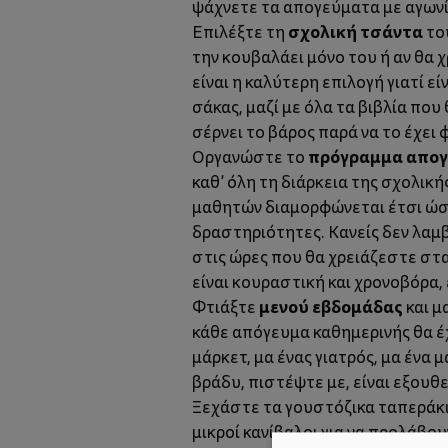
ψάχνετε τα απογεύματα με αγωνία
σχολική τσάντα
Επιλέξτε τη
το
την κουβαλάει μόνο του ή αν θα 
είναι η καλύτερη επιλογή γιατί εί
σάκας, μαζί με όλα τα βιβλία που
σέρνει το βάρος παρά να το έχει
πρόγραμμα απο
Οργανώστε το
καθ’ όλη τη διάρκεια της σχολικ
μαθητών διαμορφώνεται έτσι ώστ
δραστηριότητες. Κανείς δεν λαμβ
στις ώρες που θα χρειάζεστε στα
είναι κουραστική και χρονοβόρα, 
μενού εβδομάδας
Φτιάξτε
και μ
κάθε απόγευμα καθημερινής θα έχ
μάρκετ, μα ένας γιατρός, μα ένα 
βράδυ, πιστέψτε με, είναι εξουθ
Ξεχάστε τα γουστόζικα ταπεράκια
μικροί κανίβαλοι για να προλάβου