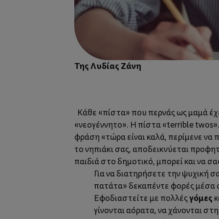
Της Λυδίας Ζάνη
Κάθε «πίστα» που περνάς ως μαμά έχει τ
«νεογέννητο». Η πίστα «terrible twos»
φράση «τώρα είναι καλά, περίμενε να 
το νηπιάκι σας, αποδεικνύεται προφητ
παιδιά στο δημοτικό, μπορεί και να σα
Για να διατηρήσετε την ψυχική σ
πατάτα» δεκαπέντε φορές μέσα σε
γόμες
Εφοδιαστείτε με πολλές
κ
γίνονται αόρατα, να χάνονται στ