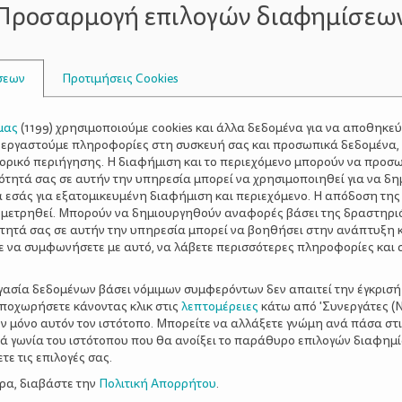
υμινόχαρτο φίλες μου κι έξω από την πόρτα. Και γενικά φρ
Προσαρμογή επιλογών διαφημίσεω
ται εύκολα, γρήγορα και δεν λερώνει για ευνόητους λόγου
ύγκρισης
με τα άλλα μικρά συμμαθητούδια. Ποιος έμαθε πι
τάλαβε πιο εύκολα την πρόσθεση με δεκαδικό, ποιος θυμό
σεων
Προτιμήσεις Cookies
άθε παιδί είναι διαφορετικό, έχει τους ρυθμούς του και τις
υζητήσεις με τις άλλες μαμάδες και μη συμμετέχετε σε αυτ
μας
(
1199
) χρησιμοποιούμε cookies και άλλα δεδομένα για να αποθηκε
ον καιρό.
ξεργαστούμε πληροφορίες στη συσκευή σας και προσωπικά δεδομένα,
τορικό περιήγησης. Η διαφήμιση και το περιεχόμενο μπορούν να προσ
όμα τάξεις, προσπαθήστε να είστε όσο γίνεται πιο χαλαρές
ότητά σας σε αυτήν την υπηρεσία μπορεί να χρησιμοποιηθεί για να δη
ί γράφει τεστ στις προσωπικές αντωνυμίες. Δυστυχώς όσο
α εσάς για εξατομικευμένη διαφήμιση και περιεχόμενο. Η απόδοση της
ρα ο ελεύθερος χρόνος θα λιγοστεύει εκ των πραγμάτων. 
 μετρηθεί. Μπορούν να δημιουργηθούν αναφορές βάσει της δραστηρι
ύπνο
τητά σας σε αυτήν την υπηρεσία μπορεί να βοηθήσει στην ανάπτυξη 
ιά για
νωρίς. Θυμηθείτε πόσο βασανιστικό ήταν το 
ε να συμφωνήσετε με αυτό, να λάβετε περισσότερες πληροφορίες και 
υτή τη δυσάρεστη εμπειρία…
νια των παιδιών σας. Περνούν γρήγορα –κι αυτό εκνευριστ
ργασία δεδομένων βάσει νόμιμων συμφερόντων δεν απαιτεί την έγκρισή
.
αποχωρήσετε κάνοντας κλικ στις
λεπτομέρειες
κάτω από 'Συνεργάτες (Ν
ν μόνο αυτόν τον ιστότοπο. Μπορείτε να αλλάξετε γνώμη ανά πάσα στι
ο
ξιά γωνία του ιστότοπου που θα ανοίξει το παράθυρο επιλογών διαφημ
ε τις επιλογές σας.
ερα, διαβάστε την
Πολιτική Απορρήτου
.