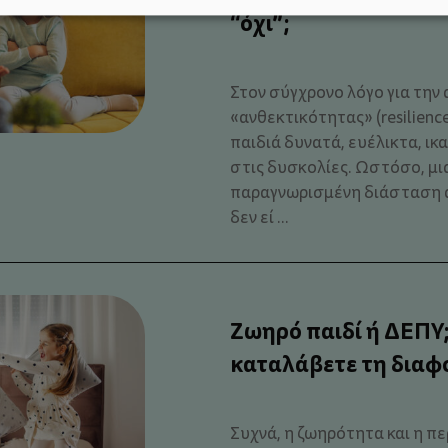
“όχι”;
Στον σύγχρονο λόγο για την 
«ανθεκτικότητας» (resilienc
παιδιά δυνατά, ευέλικτα, ικ
στις δυσκολίες. Ωστόσο, μια
παραγνωρισμένη διάσταση 
δεν εί ...
Ζωηρό παιδί ή ΔΕΠΥ
καταλάβετε τη διαφ
Συχνά, η ζωηρότητα και η πε