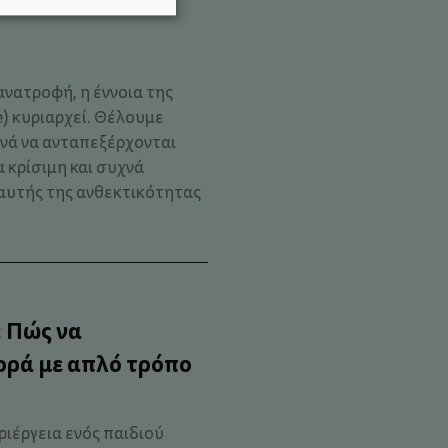
ανατροφή, η έννοια της
e) κυριαρχεί. Θέλουμε
ανά να ανταπεξέρχονται
 κρίσιμη και συχνά
αυτής της ανθεκτικότητας
; Πώς να
ορά με απλό τρόπο
ριέργεια ενός παιδιού