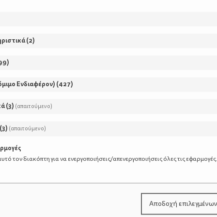
ηριστικά
(
2
)
99
)
όμιμο Ενδιαφέρον)
(
427
)
κά
(
3
)
(απαιτούμενο)
(
3
)
(απαιτούμενο)
ΡΘΡΑ
αρμογές
υτό τον διακόπτη για να ενεργοποιήσεις/απενεργοποιήσεις όλες τις εφαρμογές
Μήπως δε χρειαζόμα
Αποδοχή επιλεγμένω
παιδιά, αλλά παιδιά