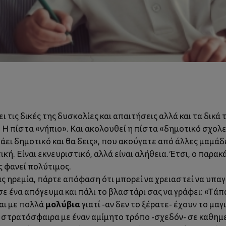
ις δικές της δυσκολίες και απαιτήσεις αλλά και τα δικά της
. Η πίστα «νήπιο». Και ακολουθεί η πίστα «δημοτικό σχολε
πάει δημοτικό και θα δεις», που ακούγατε από άλλες μαμάδ
ική. Είναι εκνευριστικό, αλλά είναι αλήθεια. Έτσι, ο παρ
ς φανεί πολύτιμος.
ας ηρεμία, πάρτε απόφαση ότι μπορεί να χρειαστεί να υπ
 ένα απόγευμα και πάλι το βλαστάρι σας να γράφει: «Τάπ
μολύβια
αι με πολλά
γιατί -αν δεν το ξέρατε- έχουν το μαγ
η στρατόσφαιρα με έναν αμίμητο τρόπο -σχεδόν- σε καθημε