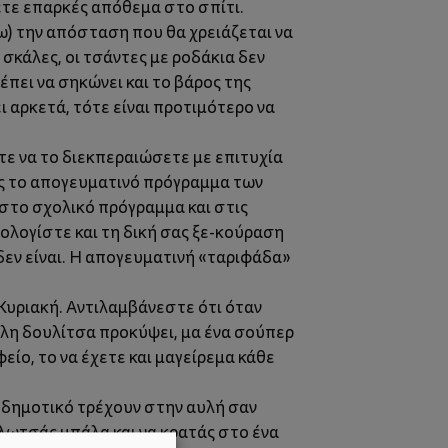
ετε επαρκές απόθεμα στο σπίτι.
ω) την απόσταση που θα χρειάζεται να
 σκάλες, οι τσάντες με ροδάκια δεν
ρέπει να σηκώνει και το βάρος της
ει αρκετά, τότε είναι προτιμότερο να
τε να το διεκπεραιώσετε με επιτυχία
θως το απογευματινό πρόγραμμα των
στο σχολικό πρόγραμμα και στις
ολογίστε και τη δική σας ξε-κούραση
δεν είναι. Η απογευματινή «ταριφάδα»
 Κυριακή. Αντιλαμβάνεστε ότι όταν
λλη δουλίτσα προκύψει, μα ένα σούπερ
είο, το να έχετε και μαγείρεμα κάθε
ο δημοτικό τρέχουν στην αυλή σαν
κλωτσάς μπάλα και να κρατάς στο ένα