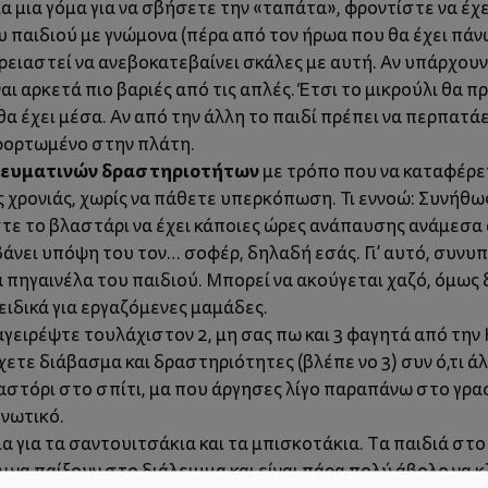
 μια γόμα για να σβήσετε την «ταπάτα», φροντίστε να έχ
υ παιδιού με γνώμονα (πέρα από τον ήρωα που θα έχει πάν
χρειαστεί να ανεβοκατεβαίνει σκάλες με αυτή. Αν υπάρχουν
ναι αρκετά πιο βαριές από τις απλές. Έτσι το μικρούλι θα π
 θα έχει μέσα. Αν από την άλλη το παιδί πρέπει να περπατά
 φορτωμένο στην πλάτη.
γευματινών δραστηριοτήτων
με τρόπο που να καταφέρε
ής χρονιάς, χωρίς να πάθετε υπερκόπωση. Τι εννοώ: Συνή
ε το βλαστάρι να έχει κάποιες ώρες ανάπαυσης ανάμεσα 
άνει υπόψη του τον… σοφέρ, δηλαδή εσάς. Γι’ αυτό, συνυπ
 πηγαινέλα του παιδιού. Μπορεί να ακούγεται χαζό, όμως 
ειδικά για εργαζόμενες μαμάδες.
αγειρέψτε τουλάχιστον 2, μη σας πω και 3 φαγητά από την
ετε διάβασμα και δραστηριότητες (βλέπε νo 3) συν ό,τι ά
μαστόρι στο σπίτι, μα που άργησες λίγο παραπάνω στο γραφ
ενωτικό.
 για τα σαντουιτσάκια και τα μπισκοτάκια. Τα παιδιά στ
ν να παίξουν στο διάλειμμα και είναι πάρα πολύ άβολο να 