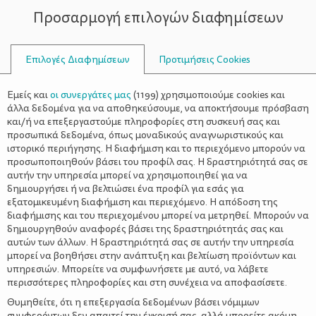
Προσαρμογή επιλογών διαφημίσεων
ΣΥΜΒΟΥΛΟΙ
Επιλογές Διαφημίσεων
Προτιμήσεις Cookies
ΟΙΚΟΓΕΝΕΙΑΚΈΣ ΔΡΑΣΤΗΡΙΌΤΗΤΕΣ
ΟΙΚΟΓΈΝΕΙΑ
>
Οι ελεύθερες παραλίες της
Εμείς και
οι συνεργάτες μας
(
1199
) χρησιμοποιούμε cookies και
Αττικής για να πας το
άλλα δεδομένα για να αποθηκεύσουμε, να αποκτήσουμε πρόσβαση
και/ή να επεξεργαστούμε πληροφορίες στη συσκευή σας και
Σαββατοκύριακο
προσωπικά δεδομένα, όπως μοναδικούς αναγνωριστικούς και
ιστορικό περιήγησης. Η διαφήμιση και το περιεχόμενο μπορούν να
προσωποποιηθούν βάσει του προφίλ σας. Η δραστηριότητά σας σε
αυτήν την υπηρεσία μπορεί να χρησιμοποιηθεί για να
δημιουργήσει ή να βελτιώσει ένα προφίλ για εσάς για
εξατομικευμένη διαφήμιση και περιεχόμενο. Η απόδοση της
διαφήμισης και του περιεχομένου μπορεί να μετρηθεί. Μπορούν να
δημιουργηθούν αναφορές βάσει της δραστηριότητάς σας και
αυτών των άλλων. Η δραστηριότητά σας σε αυτήν την υπηρεσία
μπορεί να βοηθήσει στην ανάπτυξη και βελτίωση προϊόντων και
υπηρεσιών. Μπορείτε να συμφωνήσετε με αυτό, να λάβετε
περισσότερες πληροφορίες και στη συνέχεια να αποφασίσετε.
Θυμηθείτε, ότι η επεξεργασία δεδομένων βάσει νόμιμων
συμφερόντων δεν απαιτεί την έγκρισή σας, αλλά μπορείτε ακόμη