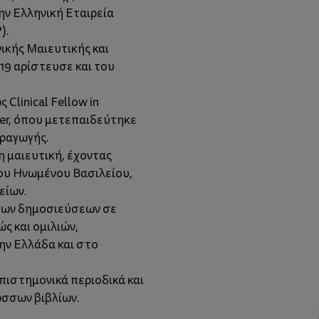
ν Ελληνική Εταιρεία
).
ικής Μαιευτικής και
019 αρίστευσε και του
Clinical Fellow in
nter, όπου μετεπαιδεύτηκε
ραγωγής.
η μαιευτική, έχοντας
του Ηνωμένου Βασιλείου,
είων.
σων δημοσιεύσεων σε
ς και ομιλιών,
ην Ελλάδα και στο
επιστημονικά περιοδικά και
ωσσων βιβλίων.