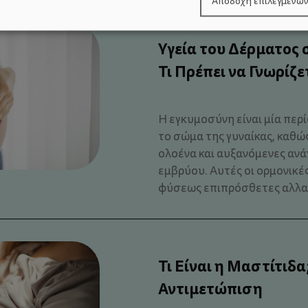
Αποδοχή επιλεγμένω
Υγεία του Δέρματος
Τι Πρέπει να Γνωρίζε
Η εγκυμοσύνη είναι μία περ
το σώμα της γυναίκας, καθώ
ολοένα και αυξανόμενες αν
εμβρύου. Αυτές οι ορμονικέ
φύσεως επιπρόσθετες αλλαγέ
Τι Είναι η Μαστίτιδ
Αντιμετώπιση