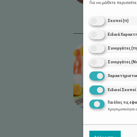
Για να μάθετε περισσότ
Σκοποί
(
11
)
Ειδικά Χαρακτ
Συνεργάτες
(
11
Συνεργάτες (Ν
Χαρακτηριστι
Ειδικοί Σκοποί
Για όλες τις εφ
Χρησιμοποίησε α