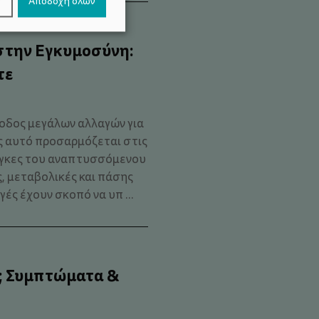
ν
Αποδοχή όλων
 στην Εγκυμοσύνη:
τε
ίοδος μεγάλων αλλαγών για
ς αυτό προσαρμόζεται στις
άγκες του αναπτυσσόμενου
ς, μεταβολικές και πάσης
ς έχουν σκοπό να υπ ...
α; Συμπτώματα &