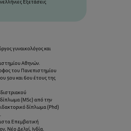
ανελλήνιες Εξετάσεις
ύργος γυναικολόγος και
πιστημίου Αθηνών.
ροφος του Πανεπιστημίου
ου 5ου και 6ου έτους της
οδιστριακού
δίπλωμα (MSc) από την
διδακτορικό δίπλωμα (Phd)
.
χιστα Επεμβατική
ν, Νέο Δελχί, Ινδία.