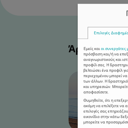
Επιλογές Διαφημί
Άρθρα του Α
Εμείς και
οι συνεργάτες 
πρόσβαση και/ή να επε
αναγνωριστικούς και ισ
προφίλ σας. Η δραστηρι
βελτιώσει ένα προφίλ γι
περιεχομένου μπορεί να
των άλλων. Η δραστηριό
και υπηρεσιών. Μπορείτ
αποφασίσετε.
Θυμηθείτε, ότι η επεξε
ακόμη να επιλέξετε να 
επιλογές σας επηρεάζου
εικονίδιο στην κάτω δε
μπορείτε να προσαρμόσετ