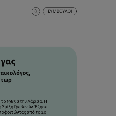
Search
ΣΥΜΒΟΥΛΟΙ
for:
ώγας
ναικολόγος,
́κτωρ
 το 1983 στην Λάρισα. Η
η Σμίξη Γρεβενών. Έζησε
αποφοιτώντας από το 2ο