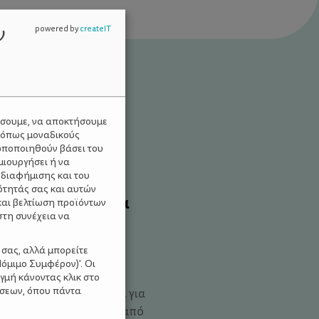
ν
powered by
createIT
ύσουμε, να αποκτήσουμε
 όπως μοναδικούς
ωποποιηθούν βάσει του
μιουργήσει ή να
 διαφήμισης και του
ότητάς σας και αυτών
λία: τι πρέπει να
και βελτίωση προϊόντων
στη συνέχεια να
στε ασφαλείς.
 σας, αλλά μπορείτε
όμιμο Συμφέρον)'. Οι
είναι δύο άρρηκτα
γμή κάνοντας κλικ στο
ίσεων, όπου πάντα
Ελλάδα. Είτε πρόκειται για
ή απλή χαλάρωση κάτω από