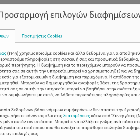
Προσαρμογή επιλογών διαφημίσεω
σεων
Προτιμήσεις Cookies
πόστολος Χ. Ζιώγας
μας
(
1199
) χρησιμοποιούμε cookies και άλλα δεδομένα για να αποθηκε
ξεργαστούμε πληροφορίες στη συσκευή σας και προσωπικά δεδομένα,
τορικό περιήγησης. Η διαφήμιση και το περιεχόμενο μπορούν να προσ
ότητά σας σε αυτήν την υπηρεσία μπορεί να χρησιμοποιηθεί για να δη
α εσάς για εξατομικευμένη διαφήμιση και περιεχόμενο. Η απόδοση της
 μετρηθεί. Μπορούν να δημιουργηθούν αναφορές βάσει της δραστηρι
Εγκυμοσύνη και παρα
τητά σας σε αυτήν την υπηρεσία μπορεί να βοηθήσει στην ανάπτυξη 
ε να συμφωνήσετε με αυτό, να λάβετε περισσότερες πληροφορίες και 
προσέχετε για να εί
ργασία δεδομένων βάσει νόμιμων συμφερόντων δεν απαιτεί την έγκρισή
αποχωρήσετε κάνοντας κλικ στις
λεπτομέρειες
κάτω από 'Συνεργάτες (Ν
Το καλοκαίρι και η παραλία 
ν μόνο αυτόν τον ιστότοπο. Μπορείτε να αλλάξετε γνώμη ανά πάσα στι
ξιά γωνία του ιστότοπου που θα ανοίξει το παράθυρο επιλογών διαφημ
συνδεδεμένες έννοιες στην 
ε τις επιλογές σας.
ηλιοθεραπεία, κολύμβηση 