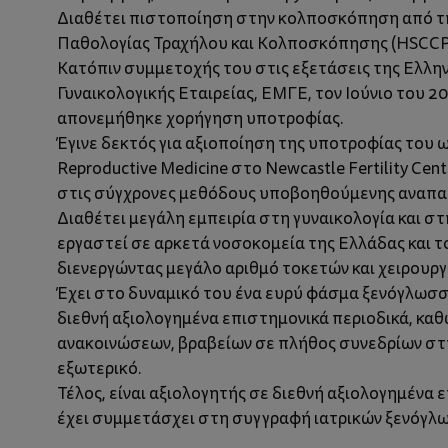
Διαθέτει πιστοποίηση στην κολποσκόπηση από τη
Παθολογίας Τραχήλου και Κολποσκόπησης (HSCCP
Κατόπιν συμμετοχής του στις εξετάσεις της Ελλην
Γυναικολογικής Εταιρείας, ΕΜΓΕ, τον Ιούνιο του 2
απονεμήθηκε χορήγηση υποτροφίας.
Έγινε δεκτός για αξιοποίηση της υποτροφίας του ως 
Reproductive Medicine στο Newcastle Fertility Ce
στις σύγχρονες μεθόδους υποβοηθούμενης αναπα
Διαθέτει μεγάλη εμπειρία στη γυναικολογία και στ
εργαστεί σε αρκετά νοσοκομεία της Ελλάδας και 
διενεργώντας μεγάλο αριθμό τοκετών και χειρουργ
Έχει στο δυναμικό του ένα ευρύ φάσμα ξενόγλωσ
διεθνή αξιολογημένα επιστημονικά περιοδικά, καθώ
ανακοινώσεων, βραβείων σε πλήθος συνεδρίων στ
εξωτερικό.
Τέλος, είναι αξιολογητής σε διεθνή αξιολογημένα 
έχει συμμετάσχει στη συγγραφή ιατρικών ξενόγλ