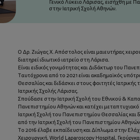
Γενικό Λύκειο Λάρισας, εισήχθη με Π
στην Ιατρική Σχολή Αθηνών.
Ο Δρ. Ζιώγας Χ. Απόστολος είναι μαιευτήρας xειρο
διατηρεί ιδιωτικό ιατρείο στη Λάρισα.
Είναι ειδικός γονιμότητας και Διδάκτωρ του Πανε
Ταυτόχρονα από το 2021 είναι ακαδημαϊκός υπότ
Θεσσαλίας και διδάσκει στους φοιτητές Ιατρικής τ
Ιατρικής Σχολής Λάρισας.
Σπούδασε στην Ιατρική Σχολή του Εθνικού & Καπ
Πανεπιστημίου Αθηνών και κατέχει μεταπτυχιακό 
Ιατρική Σχολή του Πανεπιστημίου Θεσσαλίας και 
από την Ιατρική Σχολή του Πανεπιστημίου Αθηνών
Το 2016 έλαβε εκπαίδευση και Δίπλωμα στην Ελά
Χειρουργική, World Laparoscopy Hospital, Γκούργκαο