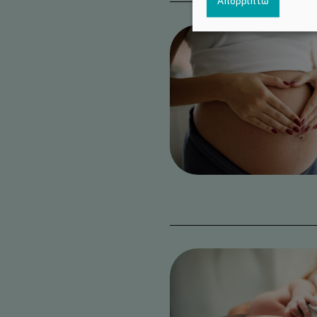
Απόρριπτω