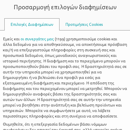
Προσαρμογή επιλογών διαφημίσεων
ΣΥΜΒΟΥΛΟΙ
Επιλογές Διαφημίσεων
Προτιμήσεις Cookies
ΟΙΚΟΓΕΝΕΙΑΚΈΣ ΔΡΑΣΤΗΡΙΌΤΗΤΕΣ
ΟΙΚΟΓΈΝΕΙΑ
>
Οικογενειακή εξόρμηση
Εμείς και
οι συνεργάτες μας
(
1199
) χρησιμοποιούμε cookies και
τοΣαββατοκύριακο χωρίς
άλλα δεδομένα για να αποθηκεύσουμε, να αποκτήσουμε πρόσβαση
και/ή να επεξεργαστούμε πληροφορίες στη συσκευή σας και
αυτοκίνητο -5 κοντινοί
προσωπικά δεδομένα, όπως μοναδικούς αναγνωριστικούς και
ιστορικό περιήγησης. Η διαφήμιση και το περιεχόμενο μπορούν να
προορισμοί στην Αθήνα
προσωποποιηθούν βάσει του προφίλ σας. Η δραστηριότητά σας σε
αυτήν την υπηρεσία μπορεί να χρησιμοποιηθεί για να
δημιουργήσει ή να βελτιώσει ένα προφίλ για εσάς για
εξατομικευμένη διαφήμιση και περιεχόμενο. Η απόδοση της
διαφήμισης και του περιεχομένου μπορεί να μετρηθεί. Μπορούν να
δημιουργηθούν αναφορές βάσει της δραστηριότητάς σας και
αυτών των άλλων. Η δραστηριότητά σας σε αυτήν την υπηρεσία
μπορεί να βοηθήσει στην ανάπτυξη και βελτίωση προϊόντων και
υπηρεσιών. Μπορείτε να συμφωνήσετε με αυτό, να λάβετε
περισσότερες πληροφορίες και στη συνέχεια να αποφασίσετε.
Θυμηθείτε, ότι η επεξεργασία δεδομένων βάσει νόμιμων
συμφερόντων δεν απαιτεί την έγκρισή σας, αλλά μπορείτε ακόμη