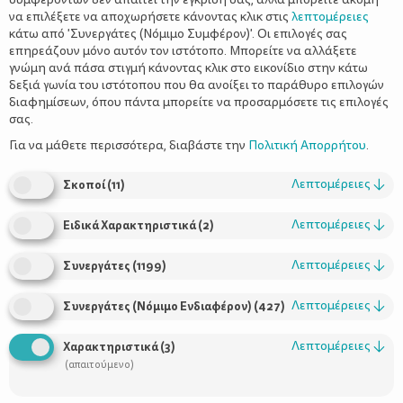
να επιλέξετε να αποχωρήσετε κάνοντας κλικ στις
λεπτομέρειες
κάτω από 'Συνεργάτες (Νόμιμο Συμφέρον)'. Οι επιλογές σας
επηρεάζουν μόνο αυτόν τον ιστότοπο. Μπορείτε να αλλάξετε
γνώμη ανά πάσα στιγμή κάνοντας κλικ στο εικονίδιο στην κάτω
δεξιά γωνία του ιστότοπου που θα ανοίξει το παράθυρο επιλογών
διαφημίσεων, όπου πάντα μπορείτε να προσαρμόσετε τις επιλογές
σας.
Παγκόσμια Ημέρα χωρίς αυτοκίνητο και είναι η τέλεια ευκαιρία
να ανακαλύψετε σπιθαμή προς σπιθαμή υπέροχα μέρη στην
Για να μάθετε περισσότερα, διαβάστε την
Πολιτική Απορρήτου
.
Αθήνα περπατώντας ή απολαμβάνοντας τη βόλτα με τα
ποδήλατα.
Λεπτομέρειες
↓
Σκοποί
(
11
)
Έχεις φανταστεί ποτέ την καθημερινότητά σου χωρίς
Λεπτομέρειες
↓
αυτοκίνητο; Ναι, να παίρνεις τα παιδιά από το σχολείο με τα
Ειδικά Χαρακτηριστικά
(
2
)
πόδια και με τον ίδιο τρόπο να τα πηγαίνεις στις απογευματινές
τους δραστηριότητες; Δύσκολο ακούγεται σαν πρώτη σκέψη
Λεπτομέρειες
↓
Συνεργάτες
(
1199
)
καθώς η αλήθεια είναι πως το αυτοκίνητο είναι ένα μέσο, που
πολλές φορές μας «λύνει τα χέρια» και διευκολύνει τις
Λεπτομέρειες
↓
Συνεργάτες (Νόμιμο Ενδιαφέρον)
(
427
)
μετακινήσεις μας μέσα στην πόλη.
Λεπτομέρειες
↓
Χαρακτηριστικά
(
3
)
Έχεις σκεφτεί όμως ποτέ πως είναι επίσης κι ένα μέσο
(απαιτούμενο)
που μολύνει την ατμόσφαιρα, επιβαρύνοντάς τη με
καυσαέρια και ρύπους;