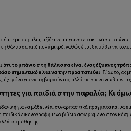
ιέστερη παραλία, αξίζει να πηγαίνετε τακτικά για μπάνιο μ
ε τη θάλασσα από πολύ μικρό, καθώς έτσι θα μάθει να κολυ
 ότι το μπάνιο στη θάλασσα είναι ένας έξυπνος τρόπο
πόσο σημαντικό είναι να την προστατεύει.
Γι’ αυτό, ας
 όχι μόνο για να μη βαριούνται, αλλά και για να νιώθουν ε
τητες για παιδιά στην παραλία; Κι όμ
ι ιδανική για να μάθει νέα, συναρπαστικά πράγματα και να ε
να παιδικό εικονογραφημένο βιβλίο αφιερωμένο στον κόσμο
αλλά και μάθησης.