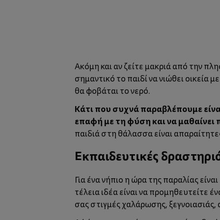
Ακόμη και αν ζείτε μακριά από την πλησ
σημαντικό το παιδί να νιώθει οικεία μ
θα φοβάται το νερό.
Κάτι που συχνά παραβλέπουμε είναι
επαφή με τη φύση και να μαθαίνει 
παιδιά στη θάλασσα είναι απαραίτητες,
Εκπαιδευτικές δραστηριό
Για ένα νήπιο η ώρα της παραλίας είνα
τέλεια ιδέα είναι να προμηθευτείτε έ
σας στιγμές χαλάρωσης, ξεγνοιασιάς, 