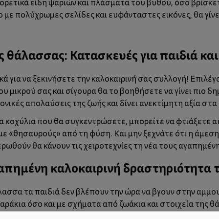
φορετικά είδη ψαριών και πλάσματα του βυθού, όσο βρίσκε
ίο με πολύχρωμες σελίδες και ευφάνταστες εικόνες, θα γίν
ς θάλασσας: Κατασκευές για παιδιά κα
ικά για να ξεκινήσετε την καλοκαιρινή σας συλλογή! Επιλέ
υ μικρού σας και σίγουρα θα το βοηθήσετε να γίνει πιο δ
ρονικές απολαύσεις της ζωής και δίνει ανεκτίμητη αξία στ
α κοχύλια που θα συγκεντρώσετε, μπορείτε να φτιάξετε 
ε «θησαυρούς» από τη φύση. Και μην ξεχνάτε ότι η άμεση
λερωθούν θα κάνουν τις χειροτεχνίες τη νέα τους αγαπημέν
γαπημένη καλοκαιρινή δραστηριότητα 
ασσα τα παιδιά δεν βλέπουν την ώρα να βγουν στην αμμουδ
αράκια όσο και με σχήματα από ζωάκια και στοιχεία της θά
μο. Φυσικά, μπορείτε να φτιάξετε ένα μεγάλο κάστρο όλοι 