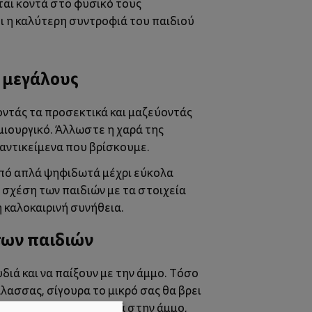
ται κοντά στο φυσικό τους
ει η καλύτερη συντροφιά του παιδιού
ι μεγάλους
γοντάς τα προσεκτικά και μαζεύοντάς
ημιουργικό. Άλλωστε η χαρά της
α αντικείμενα που βρίσκουμε.
από απλά ψηφιδωτά μέχρι εύκολα
σχέση
των παιδιών με τα στοιχεία
η καλοκαιρινή συνήθεια.
των παιδιών
ιά και να παίξουν με την άμμο. Τόσο
λασσας, σίγουρα το μικρό σας θα βρει
μαζί ή να σκάψετε βαθιά στην άμμο,