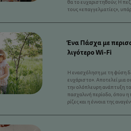
θα το ευχαριστηθούν; Η πεζο
τους «επαγγελματίες», υπάρ
Ένα Πάσχα με περισ
λιγότερο Wi-Fi
Η ενασχόληση με τη φύση δε
ευχάριστο». Αποτελεί μια 
την ολόπλευρη ανάπτυξη του
πασχαλινή περίοδο, όπου η 
ρίζες και η έννοια της αναγέν