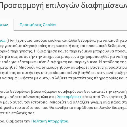
Προσαρμογή επιλογών διαφημίσεω
με όλη την οικογένεια.
ών με την άμμο είναι και ένας τρόπος για να αναπτύξουν μ
ε το σκάψιμο, το κοσκίνισμα και το πλάσιμό της, τα π
σεων
Προτιμήσεις Cookies
τατικά παιχνίδια.
Η ενασχόληση με την άμμο βοηθά τα πα
ες και να ξεκλειδώσουν τη φαντασία τους.
μας
(
1199
) χρησιμοποιούμε cookies και άλλα δεδομένα για να αποθηκε
ξεργαστούμε πληροφορίες στη συσκευή σας και προσωπικά δεδομένα,
άλασσα: Μια ευκαιρία για κοινωνικοπο
τορικό περιήγησης. Η διαφήμιση και το περιεχόμενο μπορούν να προσ
ότητά σας σε αυτήν την υπηρεσία μπορεί να χρησιμοποιηθεί για να δη
α εσάς για εξατομικευμένη διαφήμιση και περιεχόμενο. Η απόδοση της
ι γονείς είναι το πόσο σημαντικό ρόλο διαδραματίζει η κο
 μετρηθεί. Μπορούν να δημιουργηθούν αναφορές βάσει της δραστηρι
ους τομείς της ζωής του και η παραλία με τα καταγάλανα ν
τητά σας σε αυτήν την υπηρεσία μπορεί να βοηθήσει στην ανάπτυξη 
ε να συμφωνήσετε με αυτό, να λάβετε περισσότερες πληροφορίες και 
ά για να παίξουν είναι πολύ εύκολο να βρουν
παρέα
και να
ργασία δεδομένων βάσει νόμιμων συμφερόντων δεν απαιτεί την έγκρισή
α φιλικές σχέσεις, δημιουργεί δεσμούς και ζει ξέγνοιαστε
αποχωρήσετε κάνοντας κλικ στις
λεπτομέρειες
κάτω από 'Συνεργάτες (Ν
ωνούν, να συνυπάρχουν αρμονικά, να σκέφτονται ομαδικά κα
ν μόνο αυτόν τον ιστότοπο. Μπορείτε να αλλάξετε γνώμη ανά πάσα στι
ξιά γωνία του ιστότοπου που θα ανοίξει το παράθυρο επιλογών διαφημ
ε τις επιλογές σας.
α για βόλτες στο νερό
ερα, διαβάστε την
Πολιτική Απορρήτου
.