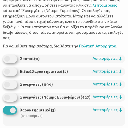
να επιλέξετε να αποχωρήσετε κάνοντας κλικ στις
λεπτομέρειες
κάτω από 'Συνεργάτες (Νόμιμο Συμφέρον)'. Οι επιλογές σας
επηρεάζουν μόνο αυτόν τον ιστότοπο. Μπορείτε να αλλάξετε
γνώμη ανά πάσα στιγμή κάνοντας κλικ στο εικονίδιο στην κάτω
δεξιά γωνία του ιστότοπου που θα ανοίξει το παράθυρο επιλογών
διαφημίσεων, όπου πάντα μπορείτε να προσαρμόσετε τις επιλογές
σας.
Για να μάθετε περισσότερα, διαβάστε την
Πολιτική Απορρήτου
.
Μαμάς Μαμαδοπούλου
Της
Λεπτομέρειες
↓
Σκοποί
(
11
)
Λεπτομέρειες
↓
Ειδικά Χαρακτηριστικά
(
2
)
Λεπτομέρειες
↓
Συνεργάτες
(
1199
)
Έχετε σκεφτεί ποτέ γιατί μικροί και μεγάλοι αγαπάμε τόσο πολύ
τις σειρές και τις ταινίες κινουμένων σχεδίων;
Λεπτομέρειες
↓
Συνεργάτες (Νόμιμο Ενδιαφέρον)
(
427
)
Λεπτομέρειες
↓
Χαρακτηριστικά
(
3
)
Ίσως γιατί μέσα από αυτά τα ζωηρά σχέδια, παίρνουν μορφή και
(απαιτούμενο)
εικόνα η απεριόριστη φαντασία και τα έντονα συναισθήματά
μας. Ακόμη κι αν ήμασταν όλοι καταπληκτικοί ζωγράφοι και