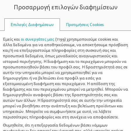
Προσαρμογή επιλογών διαφημίσεων
ΣΥΜΒΟΥΛΟΙ
Επιλογές Διαφημίσεων
Προτιμήσεις Cookies
ΟΙΚΟΓΕΝΕΙΑΚΈΣ ΔΡΑΣΤΗΡΙΌΤΗΤΕΣ
ΟΙΚΟΓΈΝΕΙΑ
>
ΠΑΜΕ ΣΙΝΕΜΑ; «TΑ ΜΥΑΛΑ ΠΟΥ
Εμείς και
οι συνεργάτες μας
(
1199
) χρησιμοποιούμε cookies και
ΚΟΥΒΑΛΑΣ»
άλλα δεδομένα για να αποθηκεύσουμε, να αποκτήσουμε πρόσβαση
και/ή να επεξεργαστούμε πληροφορίες στη συσκευή σας και
προσωπικά δεδομένα, όπως μοναδικούς αναγνωριστικούς και
ιστορικό περιήγησης. Η διαφήμιση και το περιεχόμενο μπορούν να
προσωποποιηθούν βάσει του προφίλ σας. Η δραστηριότητά σας σε
αυτήν την υπηρεσία μπορεί να χρησιμοποιηθεί για να
δημιουργήσει ή να βελτιώσει ένα προφίλ για εσάς για
εξατομικευμένη διαφήμιση και περιεχόμενο. Η απόδοση της
διαφήμισης και του περιεχομένου μπορεί να μετρηθεί. Μπορούν να
δημιουργηθούν αναφορές βάσει της δραστηριότητάς σας και
αυτών των άλλων. Η δραστηριότητά σας σε αυτήν την υπηρεσία
μπορεί να βοηθήσει στην ανάπτυξη και βελτίωση προϊόντων και
υπηρεσιών. Μπορείτε να συμφωνήσετε με αυτό, να λάβετε
περισσότερες πληροφορίες και στη συνέχεια να αποφασίσετε.
Θυμηθείτε, ότι η επεξεργασία δεδομένων βάσει νόμιμων
συμφερόντων δεν απαιτεί την έγκρισή σας, αλλά μπορείτε ακόμη